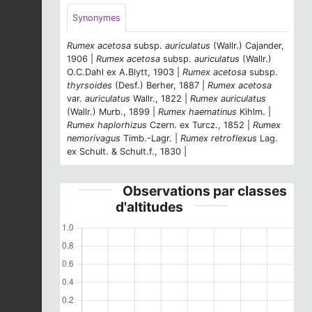
Synonymes
Rumex acetosa
subsp.
auriculatus
(Wallr.) Cajander,
1906 |
Rumex acetosa
subsp.
auriculatus
(Wallr.)
O.C.Dahl ex A.Blytt, 1903 |
Rumex acetosa
subsp.
thyrsoides
(Desf.) Berher, 1887 |
Rumex acetosa
var.
auriculatus
Wallr., 1822 |
Rumex auriculatus
(Wallr.) Murb., 1899 |
Rumex haematinus
Kihlm. |
Rumex haplorhizus
Czern. ex Turcz., 1852 |
Rumex
nemorivagus
Timb.-Lagr. |
Rumex retroflexus
Lag.
ex Schult. & Schult.f., 1830 |
Observations par classes
d'altitudes