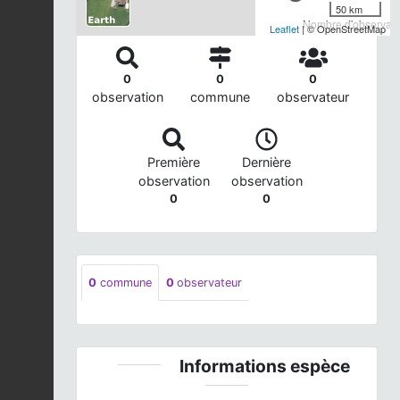
50 km
Nombre d'observatio
Leaflet
| © OpenStreetMap
0
0
0
observation
commune
observateur
Première
Dernière
observation
observation
0
0
0
commune
0
observateur
Informations espèce