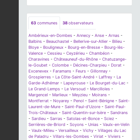
63
communes
38
observateurs
Ambérieux-en-Dombes
-
Annecy
-
Anse
-
Arnas
-
Balbins
-
Beauchastel
-
Bellerive-sur-Allier
-
Bilieu
-
Bloye
-
Bouligneux
-
Bourg-en-Bresse
-
Bourg-lès-
Valence
-
Cessieu
-
Ceyzérieu
-
Chambéon
-
Charavines
-
Châteauneuf-du-Rhône
-
Chatuzange-
le-Goubet
-
Colombe
-
Décines-Charpieu
-
Dorat
-
Excenevex
-
Faramans
-
Feurs
-
Gillonnay
-
Grospierres
-
La Côte-Saint-André
-
Laffrey
-
La
Garde-Adhémar
-
Lapeyrouse
-
Le Bourget-du-Lac
-
Le Grand-Lemps
-
Le Versoud
-
Marcilloles
-
Margencel
-
Marlieux
-
Meyzieu
-
Moirans
-
Montferrat
-
Noyarey
-
Penol
-
Saint-Bénigne
-
Saint-
Laurent-de-Mure
-
Saint-Paul-d'Uzore
-
Saint-Paul-
Trois-Châteaux
-
Saint-Quentin-sur-Isère
-
Sandrans
-
Sardieu
-
Sarras
-
Satolas-et-Bonce
-
Sciez
-
Serrières-de-Briord
-
Soyons
-
Unias
-
Vaulx-en-Velin
-
Vaulx-Milieu
-
Versailleux
-
Vichy
-
Villages du Lac
de Paladru
-
Villars-les-Dombes
-
Viriat
-
Viviers
-