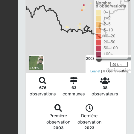
Nombre
d'observations
0–1
1–2
2–5
5–10
10–20
20–50
50–100
100+
2003
50 km
Nombre d'observa
Leaflet
| © OpenStreetMap
676
63
38
observations
communes
observateurs
Première
Dernière
observation
observation
2003
2023