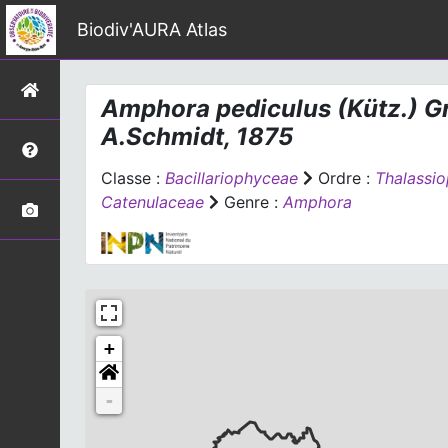
Biodiv'AURA Atlas
Amphora pediculus
(Kütz.) G
A.Schmidt, 1875
Classe :
Bacillariophyceae
Ordre :
Thalassio
Catenulaceae
Genre :
Amphora
+
-