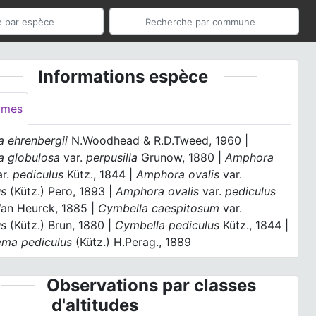
Informations espèce
ymes
 ehrenbergii
N.Woodhead & R.D.Tweed, 1960 |
a globulosa
var.
perpusilla
Grunow, 1880 |
Amphora
r.
pediculus
Kütz., 1844 |
Amphora ovalis
var.
us
(Kütz.) Pero, 1893 |
Amphora ovalis
var.
pediculus
Van Heurck, 1885 |
Cymbella caespitosum
var.
us
(Kütz.) Brun, 1880 |
Cymbella pediculus
Kütz., 1844 |
ma pediculus
(Kütz.) H.Perag., 1889
Observations par classes
d'altitudes