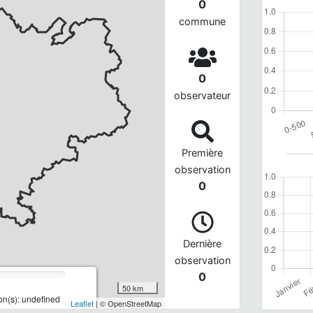
0
commune
0
observateur
Première
observation
0
Dernière
observation
0
50 km
n(s): undefined
Leaflet
| © OpenStreetMap