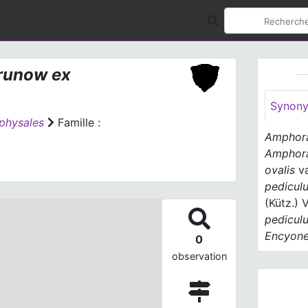
runow ex
Synon
physales
Famille :
Amphora
Amphor
ovalis
va
pedicul
(Kütz.) 
pedicul
Encyone
0
observation