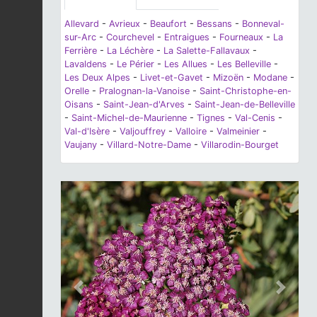
Allevard
-
Avrieux
-
Beaufort
-
Bessans
-
Bonneval-
sur-Arc
-
Courchevel
-
Entraigues
-
Fourneaux
-
La
Ferrière
-
La Léchère
-
La Salette-Fallavaux
-
Lavaldens
-
Le Périer
-
Les Allues
-
Les Belleville
-
Les Deux Alpes
-
Livet-et-Gavet
-
Mizoën
-
Modane
-
Orelle
-
Pralognan-la-Vanoise
-
Saint-Christophe-en-
Oisans
-
Saint-Jean-d'Arves
-
Saint-Jean-de-Belleville
-
Saint-Michel-de-Maurienne
-
Tignes
-
Val-Cenis
-
Val-d'Isère
-
Valjouffrey
-
Valloire
-
Valmeinier
-
Vaujany
-
Villard-Notre-Dame
-
Villarodin-Bourget
Previous
Next