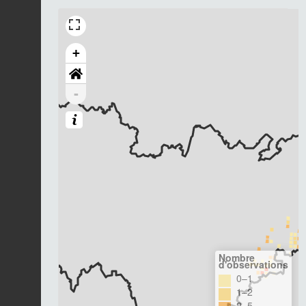
+
-
Nombre
d'observations
0–1
1–2
2–5