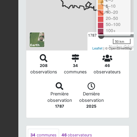
5–10
10–20
20–50
50–100
100+
1787
50 km
Nombre d'observa
Leaflet
| © OpenStreetMap
208
34
46
observations
communes
observateurs
Première
Dernière
observation
observation
1787
2025
34
communes
46
observateurs