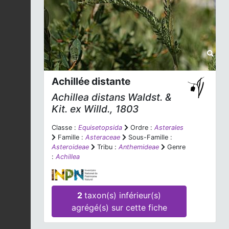
Achillée distante
Achillea distans
Waldst. &
Kit. ex Willd., 1803
Classe :
Equisetopsida
Ordre :
Asterales
Famille :
Asteraceae
Sous-Famille :
Asteroideae
Tribu :
Anthemideae
Genre
:
Achillea
2
taxon(s) inférieur(s)
agrégé(s) sur cette fiche