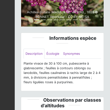
Achillea distans Waldst. & Kit. ex Willd., 1803 ©
BONNET Véronique - CC BY-NC-SA
Informations espèce
Description
Écologie
Synonymes
Plante vivace de 30 à 100 cm, pubescente à
glabrescente ; feuilles à contours oblongs ou
lancéolés, feuilles caulinaires à rachis large de 2 à 4
mm, à divisions pennatilobées à pennatifides ;
fleurs ligulées roses à purpurines.
Observations par classes
d'altitudes