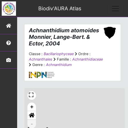
Biodiv'AURA Atlas
Achnanthidium atomoides
Monnier, Lange-Bert. &
Ector, 2004
Classe :
Bacillariophyceae
Ordre :
Achnanthales
Famille :
Achnanthidiaceae
Genre :
Achnanthidium
+
-