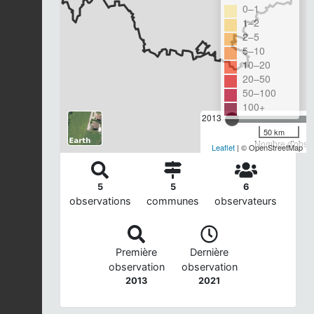
0–1
1–2
2–5
5–10
10–20
20–50
50–100
100+
2013
50 km
Nombre d'observ
Leaflet
| © OpenStreetMap
5
5
6
observations
communes
observateurs
Première
Dernière
observation
observation
2013
2021