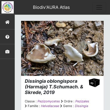
Biodiv'AURA Atlas
Dissingia oblongispora
(Harmaja) T.Schumach. &
Skrede, 2019
Classe :
Pezizomycetes
Ordre :
Pezizales
Famille :
Helvellaceae
Genre :
Dissingia