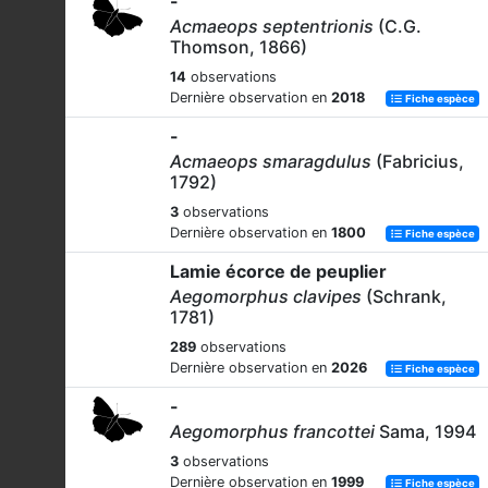
-
Acmaeops septentrionis
(C.G.
Thomson, 1866)
14
observations
Dernière observation en
2018
Fiche espèce
-
Acmaeops smaragdulus
(Fabricius,
1792)
3
observations
Dernière observation en
1800
Fiche espèce
Lamie écorce de peuplier
Aegomorphus clavipes
(Schrank,
1781)
289
observations
Dernière observation en
2026
Fiche espèce
-
Aegomorphus francottei
Sama, 1994
3
observations
Dernière observation en
1999
Fiche espèce