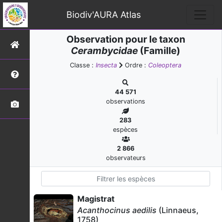
Biodiv'AURA Atlas
Observation pour le taxon
Cerambycidae
(Famille)
Classe :
Insecta
Ordre :
Coleoptera
44 571
observations
283
espèces
2 866
observateurs
Magistrat
Acanthocinus aedilis
(Linnaeus,
1758)