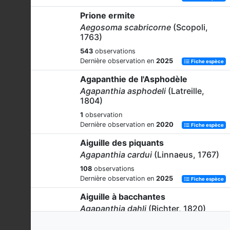
Prione ermite
Aegosoma scabricorne
(Scopoli,
1763)
543
observations
Dernière observation en
2025
Fiche espèce
Agapanthie de l'Asphodèle
Agapanthia asphodeli
(Latreille,
1804)
1
observation
Dernière observation en
2020
Fiche espèce
Aiguille des piquants
Agapanthia cardui
(Linnaeus, 1767)
108
observations
Dernière observation en
2025
Fiche espèce
Aiguille à bacchantes
Agapanthia dahli
(Richter, 1820)
60
observations