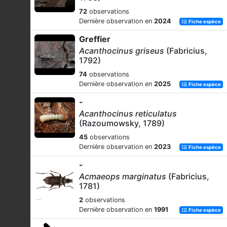
72
observations
Dernière observation en
2024
Fiche espèce
Greffier
Acanthocinus griseus
(Fabricius,
1792)
74
observations
Dernière observation en
2025
Fiche espèce
-
Acanthocinus reticulatus
(Razoumowsky, 1789)
45
observations
Dernière observation en
2023
Fiche espèce
-
Acmaeops marginatus
(Fabricius,
1781)
2
observations
Dernière observation en
1991
Fiche espèce