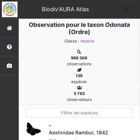
Biodiv'AURA Atlas
Observation pour le taxon
Odonata
(Ordre)
Classe :
Insecta
966 306
observations
139
espèces
5 763
observateurs
-
Aeshnidae Rambur, 1842