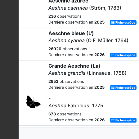
Aeschne azurée
Aeshna caerulea
(Ström, 1783)
236
observations
Dernière observation en
2025
Fiche espèce
Aeschne bleue (L')
Aeshna cyanea
(O.F. Müller, 1764)
26020
observations
Dernière observation en
2026
Fiche espèce
Grande Aeschne (La)
Aeshna grandis
(Linnaeus, 1758)
2953
observations
Dernière observation en
2025
Fiche espèce
-
Aeshna
Fabricius, 1775
673
observations
Dernière observation en
2026
Fiche espèce
Aeschne isocèle
Aeshna isoceles
(O.F. Müller, 1767)