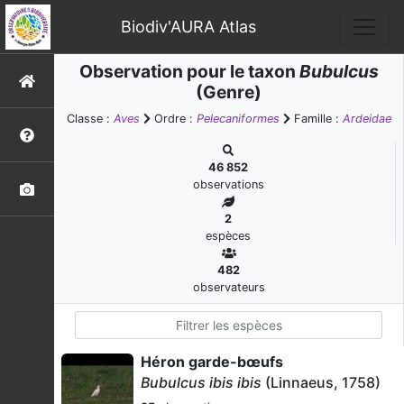
Biodiv'AURA Atlas
Observation pour le taxon
Bubulcus
(Genre)
Classe :
Aves
Ordre :
Pelecaniformes
Famille :
Ardeidae
46 852
observations
2
espèces
482
observateurs
Héron garde-bœufs
Bubulcus ibis ibis
(Linnaeus, 1758)