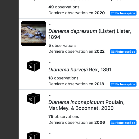
49
observations
Dernière observation en
2020
Fiche espèce
-
Dianema depressum
(Lister) Lister,
1894
5
observations
Dernière observation en
2022
Fiche espèce
-
Dianema harveyi
Rex, 1891
18
observations
Dernière observation en
2018
Fiche espèce
-
Dianema inconspicuum
Poulain,
Mar.Mey. & Bozonnet, 2000
75
observations
Dernière observation en
2006
Fiche espèce
-