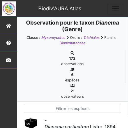
Biodiv'AURA Atlas
Observation pour le taxon
Dianema
(Genre)
Classe :
Myxomycetes
Ordre :
Trichiales
Famille :
Dianemataceae
172
observations
6
espèces
21
observateurs
-
Dianema corticatum
Lister, 1894