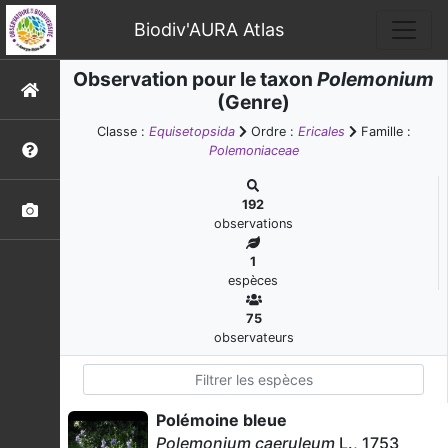
Biodiv'AURA Atlas
Observation pour le taxon
Polemonium
(Genre)
Classe :
Equisetopsida
Ordre :
Ericales
Famille :
Polemoniaceae
192
observations
1
espèces
75
observateurs
Polémoine bleue
Polemonium caeruleum
L., 1753