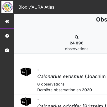
Biodiv'AURA Atlas
Obs
24 096
observations
-
Calonarius evosmus
(Joachim 
8
observations
Dernière observation en
2020
-
Calonarius odorifer
(Britzelm.)