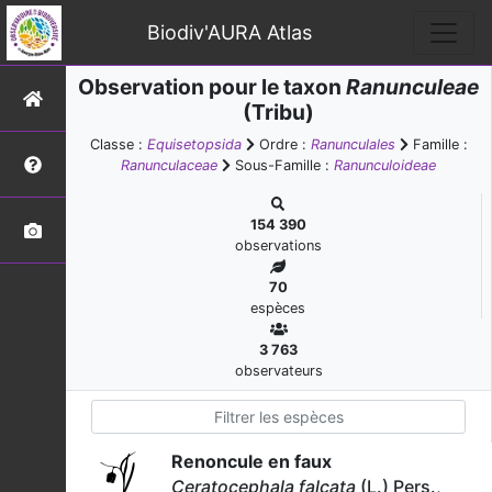
Biodiv'AURA Atlas
Observation pour le taxon
Ranunculeae
(Tribu)
Classe :
Equisetopsida
Ordre :
Ranunculales
Famille :
Ranunculaceae
Sous-Famille :
Ranunculoideae
154 390
observations
70
espèces
3 763
observateurs
Renoncule en faux
Ceratocephala falcata
(L.) Pers.,