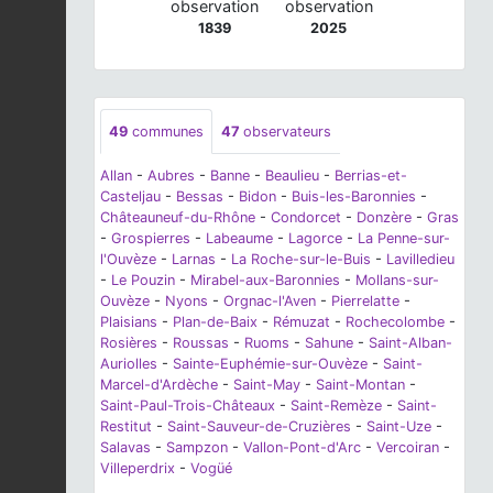
observation
observation
1839
2025
49
communes
47
observateurs
Allan
-
Aubres
-
Banne
-
Beaulieu
-
Berrias-et-
Casteljau
-
Bessas
-
Bidon
-
Buis-les-Baronnies
-
Châteauneuf-du-Rhône
-
Condorcet
-
Donzère
-
Gras
-
Grospierres
-
Labeaume
-
Lagorce
-
La Penne-sur-
l'Ouvèze
-
Larnas
-
La Roche-sur-le-Buis
-
Lavilledieu
-
Le Pouzin
-
Mirabel-aux-Baronnies
-
Mollans-sur-
Ouvèze
-
Nyons
-
Orgnac-l'Aven
-
Pierrelatte
-
Plaisians
-
Plan-de-Baix
-
Rémuzat
-
Rochecolombe
-
Rosières
-
Roussas
-
Ruoms
-
Sahune
-
Saint-Alban-
Auriolles
-
Sainte-Euphémie-sur-Ouvèze
-
Saint-
Marcel-d'Ardèche
-
Saint-May
-
Saint-Montan
-
Saint-Paul-Trois-Châteaux
-
Saint-Remèze
-
Saint-
Restitut
-
Saint-Sauveur-de-Cruzières
-
Saint-Uze
-
Salavas
-
Sampzon
-
Vallon-Pont-d'Arc
-
Vercoiran
-
Villeperdrix
-
Vogüé