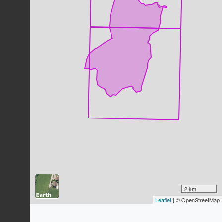
Pigeon ramier
Columba palumbus
Linnaeus, 1758
11
observations
Dernière observation en
2024
Fiche espèce
Proserpine (La)
Zerynthia rumina
(Linnaeus, 1758)
11
observations
Dernière observation en
2025
Fiche espèce
Caloptéryx hémorroïdal
Calopteryx haemorrhoidalis
(Vander
Linden, 1825)
11
observations
Dernière observation en
2025
Fiche espèce
Fumana à feuilles de bruyère
Fumana ericifolia
Wallr., 1840
2 km
11
observations
Leaflet
| © OpenStreetMap
Dernière observation en
2019
Fiche espèce
Himantoglosse bouc