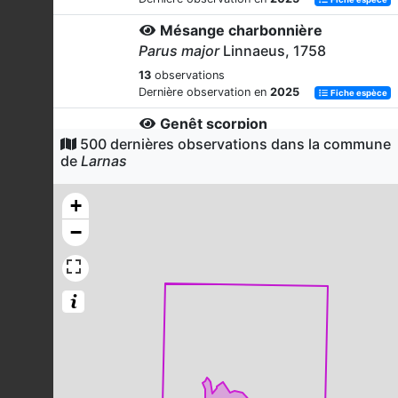
Mésange charbonnière
Parus major
Linnaeus, 1758
13
observations
Dernière observation en
2025
Fiche espèce
Genêt scorpion
500 dernières observations dans la commune
Genista scorpius
(L.) DC., 1805
de
Larnas
13
observations
Dernière observation en
2019
Fiche espèce
+
Thym commun
−
Thymus vulgaris
L., 1753
13
observations
Dernière observation en
2019
Fiche espèce
Merle noir
Turdus merula
Linnaeus, 1758
12
observations
Dernière observation en
2025
Fiche espèce