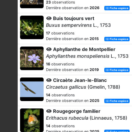
23
observations
Dernière observation en
2026
Fiche espèce
Buis toujours vert
Buxus sempervirens
L., 1753
17
observations
Dernière observation en
2015
Fiche espèce
Aphyllanthe de Montpellier
Aphyllanthes monspeliensis
L., 1753
16
observations
Dernière observation en
2019
Fiche espèce
Circaète Jean-le-Blanc
Circaetus gallicus
(Gmelin, 1788)
14
observations
Dernière observation en
2025
Fiche espèce
Rougegorge familier
Erithacus rubecula
(Linnaeus, 1758)
14
observations
Dernière observation en
2025
Fiche espèce