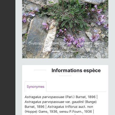
Previous
Next
Oxytropis helvetica Scheele © VILLARET Jean-
Charles - CC BY-NC-SA
Informations espèce
Synonymes
Astragalus parvopassuae
(Parl.) Burnat, 1896 |
Astragalus parvopassuae
var.
gaudinii
(Bunge)
Burnat, 1896 |
Astragalus triflorus
auct. non
(Hoppe) Gams, 1936, sensu P.Fourn., 1936 |