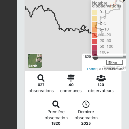
Nombre
d'observations
0–1
1–2
2–5
5–10
10–20
20–50
50–100
100+
1820
50 km
Nombre d'observa
Leaflet
| © OpenStreetMap
627
40
120
observations
communes
observateurs
Première
Dernière
observation
observation
1820
2025