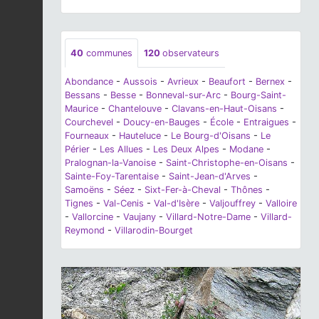
40
communes
120
observateurs
Abondance
-
Aussois
-
Avrieux
-
Beaufort
-
Bernex
-
Bessans
-
Besse
-
Bonneval-sur-Arc
-
Bourg-Saint-
Maurice
-
Chantelouve
-
Clavans-en-Haut-Oisans
-
Courchevel
-
Doucy-en-Bauges
-
École
-
Entraigues
-
Fourneaux
-
Hauteluce
-
Le Bourg-d'Oisans
-
Le
Périer
-
Les Allues
-
Les Deux Alpes
-
Modane
-
Pralognan-la-Vanoise
-
Saint-Christophe-en-Oisans
-
Sainte-Foy-Tarentaise
-
Saint-Jean-d'Arves
-
Samoëns
-
Séez
-
Sixt-Fer-à-Cheval
-
Thônes
-
Tignes
-
Val-Cenis
-
Val-d'Isère
-
Valjouffrey
-
Valloire
-
Vallorcine
-
Vaujany
-
Villard-Notre-Dame
-
Villard-
Reymond
-
Villarodin-Bourget