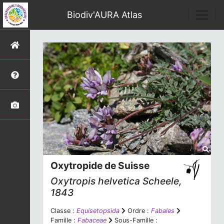
Biodiv'AURA Atlas
Oxytropide de Suisse
Oxytropis helvetica
Scheele,
1843
Classe :
Equisetopsida
Ordre :
Fabales
Famille :
Fabaceae
Sous-Famille :