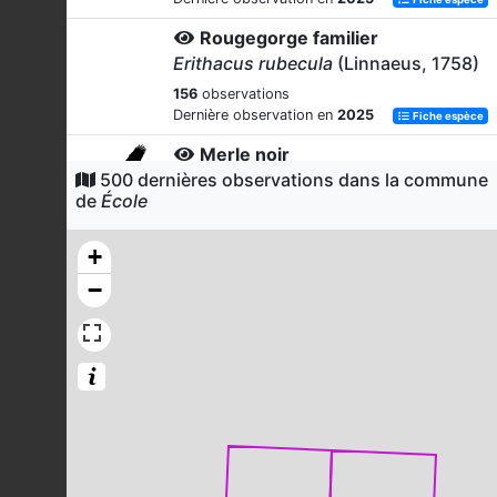
Rougegorge familier
Erithacus rubecula
(Linnaeus, 1758)
156
observations
Dernière observation en
2025
Fiche espèce
Merle noir
500 dernières observations dans la commune
Turdus merula
Linnaeus, 1758
de
École
142
observations
Dernière observation en
2025
Fiche espèce
+
Grive musicienne
−
Turdus philomelos
C.L. Brehm, 1831
140
observations
Dernière observation en
2025
Fiche espèce
Frêne élevé
Fraxinus excelsior
L., 1753
133
observations
Dernière observation en
2025
Fiche espèce