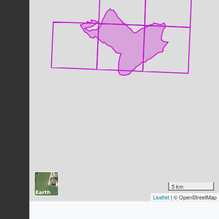
Mésange noire
Periparus ater
(Linnaeus, 1758)
130
observations
Dernière observation en
2025
Fiche espèce
Troglodyte mignon
Troglodytes troglodytes
(Linnaeus,
1758)
128
observations
Dernière observation en
2025
Fiche espèce
Campanule rhomboidale
Campanula rhomboidalis
L., 1753
113
observations
Dernière observation en
2024
Fiche espèce
Laîche toujours verte
Carex sempervirens
Vill., 1787
subsp.
sempervirens
5 km
Leaflet
| © OpenStreetMap
105
observations
Dernière observation en
2024
Fiche espèce