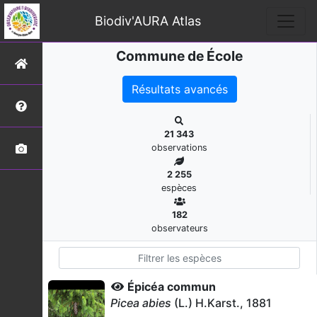
Biodiv'AURA Atlas
Commune de École
Résultats avancés
21 343
observations
2 255
espèces
182
observateurs
Épicéa commun
Picea abies
(L.) H.Karst., 1881