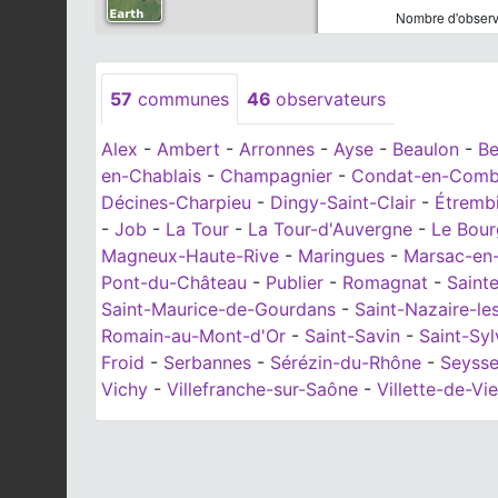
Nombre d'observa
57
communes
46
observateurs
Alex
-
Ambert
-
Arronnes
-
Ayse
-
Beaulon
-
Be
en-Chablais
-
Champagnier
-
Condat-en-Combr
Décines-Charpieu
-
Dingy-Saint-Clair
-
Étremb
-
Job
-
La Tour
-
La Tour-d'Auvergne
-
Le Bour
Magneux-Haute-Rive
-
Maringues
-
Marsac-en-
Pont-du-Château
-
Publier
-
Romagnat
-
Saint
Saint-Maurice-de-Gourdans
-
Saint-Nazaire-l
Romain-au-Mont-d'Or
-
Saint-Savin
-
Saint-Syl
Froid
-
Serbannes
-
Sérézin-du-Rhône
-
Seysse
Vichy
-
Villefranche-sur-Saône
-
Villette-de-Vi