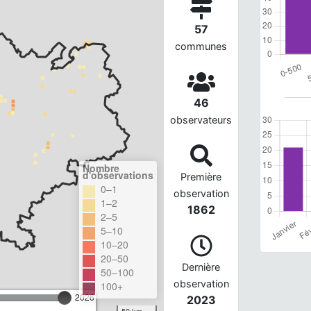
57
communes
46
observateurs
Nombre
d'observations
Première
0–1
observation
1–2
1862
2–5
5–10
10–20
20–50
Dernière
50–100
observation
100+
2026
2023
50 km