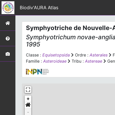
Biodiv'AURA Atlas
Symphyotriche de Nouvelle-A
Symphyotrichum novae-angli
1995
Classe :
Equisetopsida
Ordre :
Asterales
F
Famille :
Asteroideae
Tribu :
Astereae
Gen
+
-