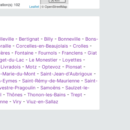
tion(s): 102
Leaflet
| © OpenStreetMap
lleville
-
Bertignat
-
Billy
-
Bonneville
-
Bons-
aille
-
Corcelles-en-Beaujolais
-
Crolles
-
ières
-
Fontaine
-
Fournols
-
Franclens
-
Giat
get-du-Lac
-
Le Monestier
-
Loyettes
-
Livradois
-
Motz
-
Optevoz
-
Pionsat
-
e-Marie-du-Mont
-
Saint-Jean-d'Aubrigoux
-
es-Eymes
-
Saint-Rémy-de-Maurienne
-
Saint-
vestre-Pragoulin
-
Samoëns
-
Saulzet-le-
l
-
Thônes
-
Thonon-les-Bains
-
Trept
-
enne
-
Viry
-
Viuz-en-Sallaz