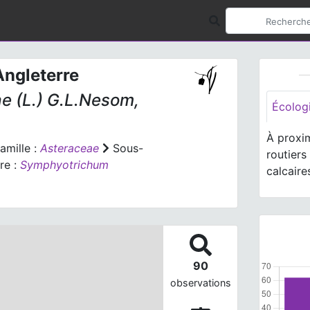
ngleterre
ae
(L.) G.L.Nesom,
Écolog
À proxim
amille :
Asteraceae
Sous-
routiers
re :
Symphyotrichum
calcaire
90
observations