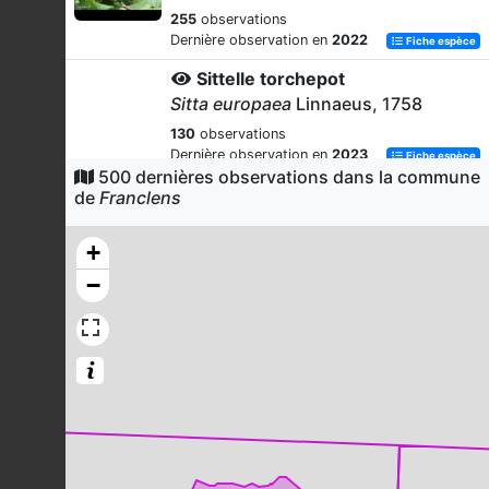
255
observations
Dernière observation en
2022
Fiche espèce
Sittelle torchepot
Sitta europaea
Linnaeus, 1758
130
observations
Dernière observation en
2023
Fiche espèce
500 dernières observations dans la commune
Noctule de Leisler
de
Franclens
Nyctalus leisleri
(Kuhl, 1817)
+
113
observations
Dernière observation en
2023
Fiche espèce
−
Demi-Deuil (Le)
Melanargia galathea
(Linnaeus,
1758)
97
observations
Dernière observation en
2025
Fiche espèce
Murin de Natterer
Myotis nattereri
(Kuhl, 1817)