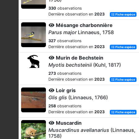
330
observations
Dernière observation en
2023
Fiche espèce
Mésange charbonnière
Parus major
Linnaeus, 1758
327
observations
Dernière observation en
2023
Fiche espèce
Murin de Bechstein
Myotis bechsteinii
(Kuhl, 1817)
273
observations
Dernière observation en
2023
Fiche espèce
Loir gris
Glis glis
(Linnaeus, 1766)
258
observations
Dernière observation en
2023
Fiche espèce
Muscardin
Muscardinus avellanarius
(Linnaeus,
1758)