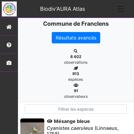
Biodiv'AURA Atlas
Commune de Franclens
Résultats avancés
8 402
observations
913
espèces
91
observateurs
Mésange bleue
Cyanistes caeruleus
(Linnaeus,
1758)