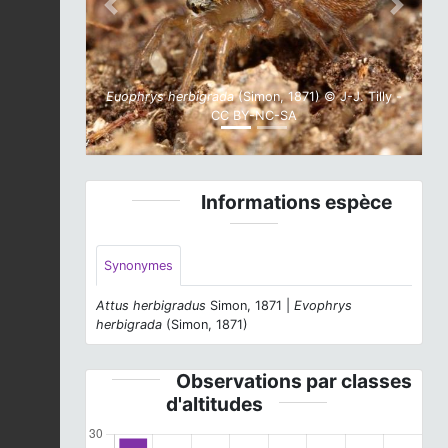
Previous
Next
Euophrys herbigrada
(Simon, 1871) © J-J. Tilly -
CC BY-NC-SA
Informations espèce
Synonymes
Attus herbigradus
Simon, 1871 |
Evophrys
herbigrada
(Simon, 1871)
Observations par classes
d'altitudes