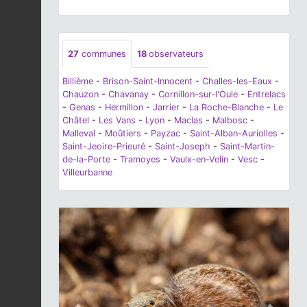
27
communes
18
observateurs
Billième
-
Brison-Saint-Innocent
-
Challes-les-Eaux
-
Chauzon
-
Chavanay
-
Cornillon-sur-l'Oule
-
Entrelacs
-
Genas
-
Hermillon
-
Jarrier
-
La Roche-Blanche
-
Le
Châtel
-
Les Vans
-
Lyon
-
Maclas
-
Malbosc
-
Malleval
-
Moûtiers
-
Payzac
-
Saint-Alban-Auriolles
-
Saint-Jeoire-Prieuré
-
Saint-Joseph
-
Saint-Martin-
de-la-Porte
-
Tramoyes
-
Vaulx-en-Velin
-
Vesc
-
Villeurbanne