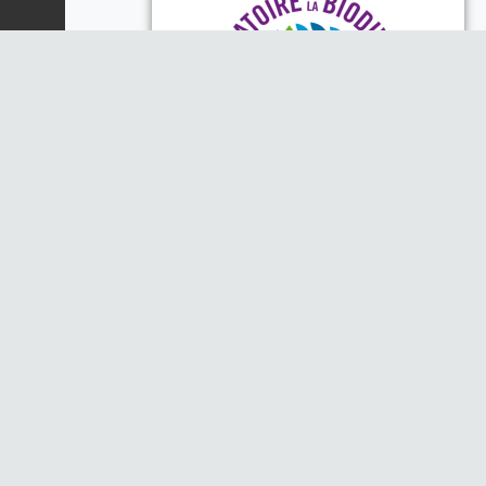
Piloté par la DREAL, la Région
Auvergne-Rhône-Alpes et l'Office
Français de la Biodiversité