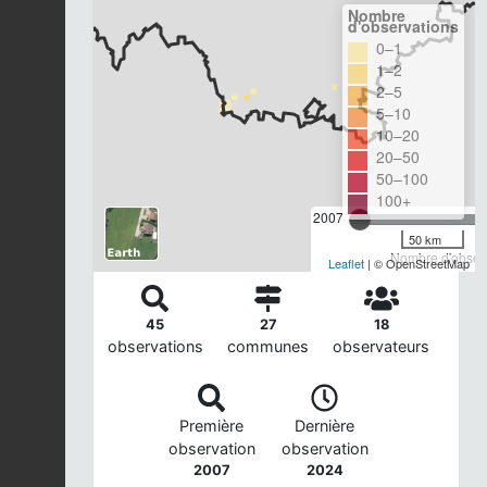
Nombre
d'observations
0–1
1–2
2–5
5–10
10–20
20–50
50–100
100+
2007
50 km
Nombre d'observ
Leaflet
| © OpenStreetMap
45
27
18
observations
communes
observateurs
Première
Dernière
observation
observation
2007
2024