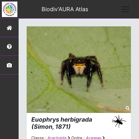
Biodiv'AURA Atlas
Euophrys herbigrada
(Simon, 1871)
Classe :
Arachnida
Ordre :
Araneae