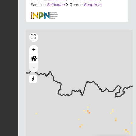
Famille :
Salticidae
Genre :
Euophrys
+
-