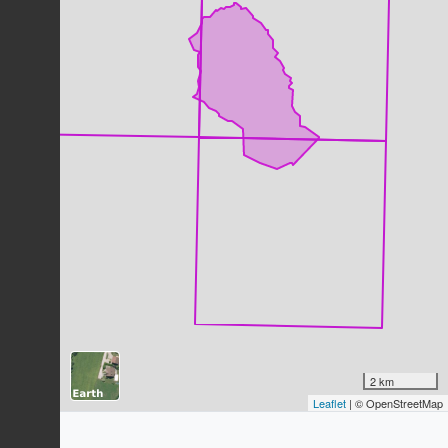
Pie bavarde
Pica pica
(Linnaeus, 1758)
97
observations
Dernière observation en
2023
Fiche espèce
Buse variable
Buteo buteo
(Linnaeus, 1758)
96
observations
Dernière observation en
2026
Fiche espèce
Tourterelle turque
Streptopelia decaocto
(Frivaldszky,
1838)
95
observations
Dernière observation en
2025
Fiche espèce
Milan noir
Milvus migrans
(Boddaert, 1783)
2 km
93
observations
Leaflet
| © OpenStreetMap
Dernière observation en
2025
Fiche espèce
Pic vert