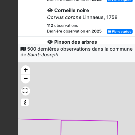
Corneille noire
Corvus corone
Linnaeus, 1758
112
observations
Dernière observation en
2025
Fiche espèce
Pinson des arbres
500 dernières observations dans la commune
Fringilla coelebs
Linnaeus, 1758
de
Saint-Joseph
105
observations
Dernière observation en
2023
Fiche espèce
+
Faucon crécerelle
−
Falco tinnunculus
Linnaeus, 1758
104
observations
Dernière observation en
2025
Fiche espèce
Rougegorge familier
Erithacus rubecula
(Linnaeus, 1758)
98
observations
Dernière observation en
2023
Fiche espèce