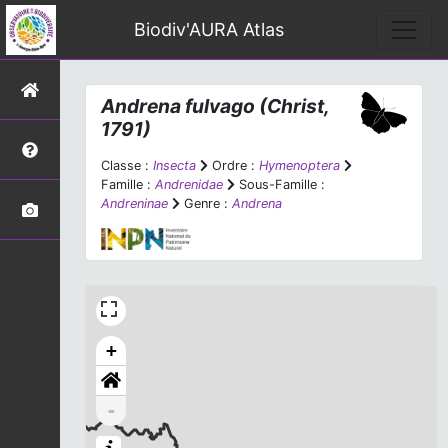
Biodiv'AURA Atlas
Andrena fulvago
(Christ,
1791)
Classe :
Insecta
Ordre :
Hymenoptera
Famille :
Andrenidae
Sous-Famille :
Andreninae
Genre :
Andrena
+
-