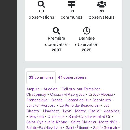
83
33
41
observations
communes
observateurs
Première
Dernière
observation
observation
2007
2025
33
communes
41
observateurs
Ampuis
-
Aucelon
-
Cailloux-sur-Fontaines
-
Chaponnay
-
Chazay-d'Azergues
-
Creys-Mépieu
-
Francheville
-
Genas
-
Labastide-sur-Bésorgues
-
Lans-en-Vercors
-
Le Pont-de-Beauvoisin
-
Les
Chères
-
Limonest
-
Lyon
-
Marcy-l'Étoile
-
Mazoires
-
Meyzieu
-
Quincieux
-
Saint-Cyr-au-Mont-d'Or
-
Saint-Cyr-sur-le-Rhône
-
Saint-Didier-au-Mont-d'Or
-
Sainte-Foy-lès-Lyon
-
Saint-Étienne
-
Saint-Germain-