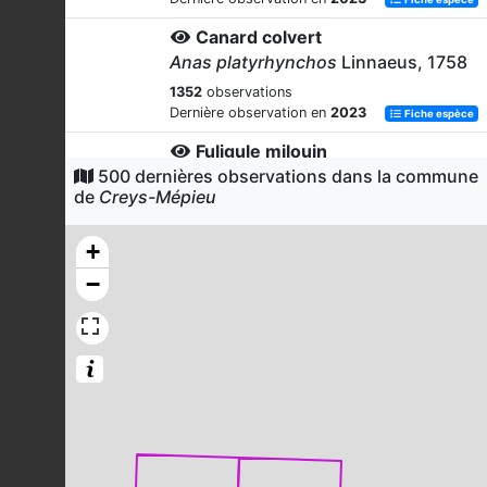
Canard colvert
Anas platyrhynchos
Linnaeus, 1758
1352
observations
Dernière observation en
2023
Fiche espèce
Fuligule milouin
500 dernières observations dans la commune
Aythya ferina
(Linnaeus, 1758)
de
Creys-Mépieu
1253
observations
Dernière observation en
2023
Fiche espèce
+
Nette rousse
−
Netta rufina
(Pallas, 1773)
1055
observations
Dernière observation en
2023
Fiche espèce
Grande Aigrette
Ardea alba
Linnaeus, 1758
1043
observations
Dernière observation en
2023
Fiche espèce