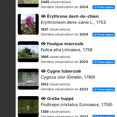
2485
observations
Dernière observation en
2024
Fiche espèce
Érythrone dent-de-chien
Erythronium dens-canis
L., 1753
1837
observations
Dernière observation en
2024
Fiche espèce
Foulque macroule
Fulica atra
Linnaeus, 1758
1695
observations
Dernière observation en
2023
Fiche espèce
Cygne tuberculé
Cygnus olor
(Gmelin, 1789)
1652
observations
Dernière observation en
2023
Fiche espèce
Grèbe huppé
Podiceps cristatus
(Linnaeus, 1758)
1359
observations
Dernière observation en
2023
Fiche espèce