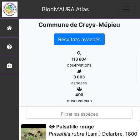
Biodiv'AURA Atlas
Commune de Creys-Mépieu
Résultats avancés
113 604
observations
3 093
espèces
496
observateurs
Pulsatille rouge
Pulsatilla rubra
(Lam.) Delarbre, 1800