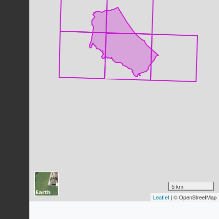
Héron cendré
Ardea cinerea
Linnaeus, 1758
1030
observations
Dernière observation en
2023
Fiche espèce
Pinson des arbres
Fringilla coelebs
Linnaeus, 1758
894
observations
Dernière observation en
2023
Fiche espèce
Merle noir
Turdus merula
Linnaeus, 1758
869
observations
Dernière observation en
2023
Fiche espèce
Fauvette à tête noire
Sylvia atricapilla
(Linnaeus, 1758)
858
observations
5 km
Dernière observation en
2023
Fiche espèce
Leaflet
| © OpenStreetMap
Mésange charbonnière