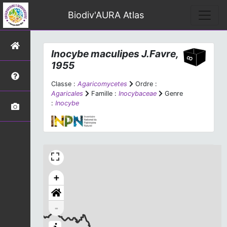
Biodiv'AURA Atlas
Inocybe maculipes
J.Favre,
1955
Classe :
Agaricomycetes
Ordre :
Agaricales
Famille :
Inocybaceae
Genre
:
Inocybe
+
-