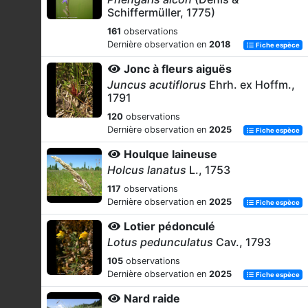
Schiffermüller, 1775)
161
observations
Dernière observation en
2018
Fiche espèce
Jonc à fleurs aiguës
Juncus acutiflorus
Ehrh. ex Hoffm.,
1791
120
observations
Dernière observation en
2025
Fiche espèce
Houlque laineuse
Holcus lanatus
L., 1753
117
observations
Dernière observation en
2025
Fiche espèce
Lotier pédonculé
Lotus pedunculatus
Cav., 1793
105
observations
Dernière observation en
2025
Fiche espèce
Nard raide