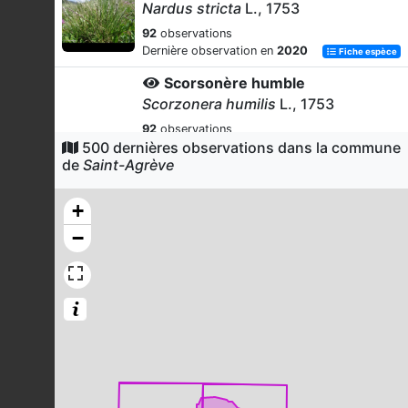
Nardus stricta
L., 1753
92
observations
Dernière observation en
2020
Fiche espèce
Scorsonère humble
Scorzonera humilis
L., 1753
92
observations
500 dernières observations dans la commune
Dernière observation en
2025
Fiche espèce
de
Saint-Agrève
Trocdaride verticillée
Trocdaris verticillatum
(L.) Raf., 1840
+
91
observations
−
Dernière observation en
2025
Fiche espèce
Cirse des marais
Cirsium palustre
(L.) Scop., 1772
90
observations
Dernière observation en
2025
Fiche espèce
Flouve odorante
Anthoxanthum odoratum
L., 1753