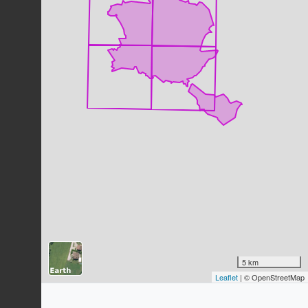
87
observations
Dernière observation en
2020
Fiche espèce
Potentille dressée
Potentilla erecta
(L.) Raeusch., 1797
86
observations
Dernière observation en
2025
Fiche espèce
Molinie bleue
Molinia caerulea
(L.) Moench, 1794
84
observations
Dernière observation en
2020
Fiche espèce
Jonc épars
Juncus effusus
L., 1753
81
observations
Dernière observation en
2025
Fiche espèce
Petite nymphe au corps de feu
5 km
(La)
Leaflet
| © OpenStreetMap
Pyrrhosoma nymphula
(Sulzer, 1776)
79
observations