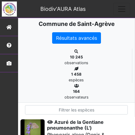
Biodiv'AURA Atlas
Commune de Saint-Agrève
Résultats avancés
10 245
observations
1 458
espèces
164
observateurs
Azuré de la Gentiane
pneumonanthe (L')
Phengaris alcon
(Denis &