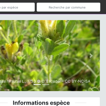
ious
Next
sus hirsutus
L., 1753 © O. Escuder - CC BY-NC-SA
Informations espèce