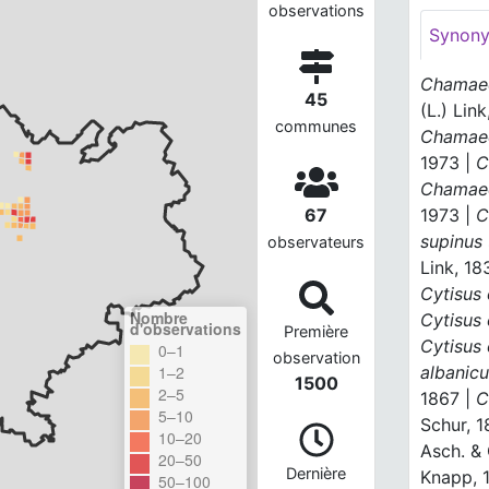
observations
Synon
Chamaec
45
(L.) Lin
communes
Chamaec
1973 |
C
Chamaec
1973 |
C
67
supinus
observateurs
Link, 18
Cytisus 
Nombre
Cytisus
d'observations
Première
Cytisus 
0–1
observation
albanic
1–2
1500
2–5
1867 |
C
5–10
Schur, 
10–20
Asch. & 
20–50
Dernière
Knapp, 
50–100