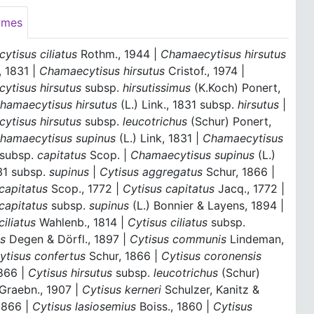
ymes
ytisus ciliatus
Rothm., 1944 |
Chamaecytisus hirsutus
k, 1831 |
Chamaecytisus hirsutus
Cristof., 1974 |
ytisus hirsutus
subsp.
hirsutissimus
(K.Koch) Ponert,
hamaecytisus hirsutus
(L.) Link., 1831 subsp.
hirsutus
|
ytisus hirsutus
subsp.
leucotrichus
(Schur) Ponert,
hamaecytisus supinus
(L.) Link, 1831 |
Chamaecytisus
subsp.
capitatus
Scop. |
Chamaecytisus supinus
(L.)
31 subsp.
supinus
|
Cytisus aggregatus
Schur, 1866 |
capitatus
Scop., 1772 |
Cytisus capitatus
Jacq., 1772 |
 capitatus
subsp.
supinus
(L.) Bonnier & Layens, 1894 |
ciliatus
Wahlenb., 1814 |
Cytisus ciliatus
subsp.
us
Degen & Dörfl., 1897 |
Cytisus communis
Lindeman,
ytisus confertus
Schur, 1866 |
Cytisus coronensis
1866 |
Cytisus hirsutus
subsp.
leucotrichus
(Schur)
Graebn., 1907 |
Cytisus kerneri
Schulzer, Kanitz &
1866 |
Cytisus lasiosemius
Boiss., 1860 |
Cytisus