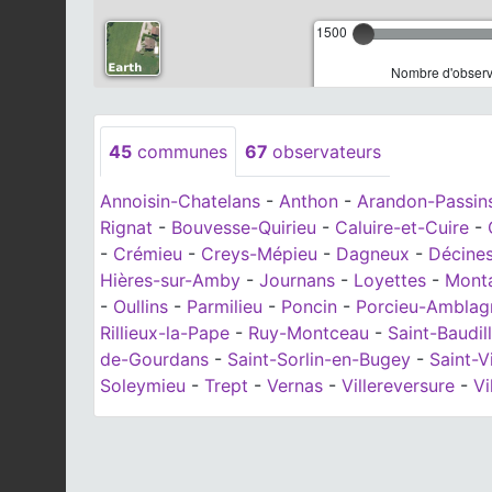
1500
Nombre d'observa
45
communes
67
observateurs
Annoisin-Chatelans
-
Anthon
-
Arandon-Passin
Rignat
-
Bouvesse-Quirieu
-
Caluire-et-Cuire
-
-
Crémieu
-
Creys-Mépieu
-
Dagneux
-
Décine
Hières-sur-Amby
-
Journans
-
Loyettes
-
Monta
-
Oullins
-
Parmilieu
-
Poncin
-
Porcieu-Amblag
Rillieux-la-Pape
-
Ruy-Montceau
-
Saint-Baudil
de-Gourdans
-
Saint-Sorlin-en-Bugey
-
Saint-V
Soleymieu
-
Trept
-
Vernas
-
Villereversure
-
Vi