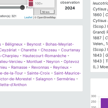
observation
leucotri
100+
2026
2024
Cytisus 
50 km
1860 |
C
tion(s): 321
Leaflet
| © OpenStreetMap
Cytisus
(Scop.) 
Grand) P
1887 |
C
Velen., 
s
-
Béligneux
-
Beynost
-
Bohas-Meyriat-
(Scop.) 
Ceyzériat
-
Charette
-
Chozeau
-
Courtenay
1843 |
G
s-Charpieu
-
Hautecourt-Romanèche
-
1843 |
T
lieu-Vercieu
-
Montluel
-
Neyron
-
Optevoz
(L.) Mo
nieu
-
Ramasse
-
Revonnas
-
Reyrieux
-
le-de-la-Tour
-
Sainte-Croix
-
Saint-Maurice-
ictor-de-Morestel
-
Salagnon
-
Sermérieu
-
llette-d'Anthon