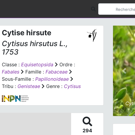
Cytise hirsute
Cytisus hirsutus
L.,
1753
Classe :
Equisetopsida
Ordre :
Fabales
Famille :
Fabaceae
Prev
Sous-Famille :
Papilionoideae
Tribu :
Genisteae
Genre :
Cytisus
Cyti
294