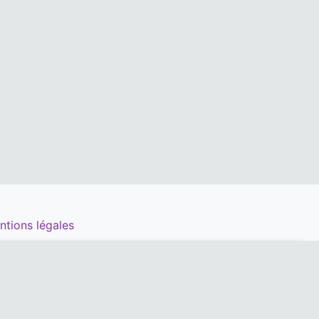
ntions légales
péré par les animateurs thématiques :