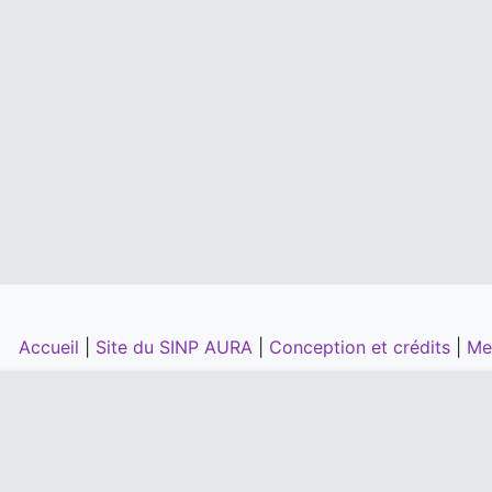
Accueil
|
Site du SINP AURA
|
Conception et crédits
|
Me
la DREAL, la Région Auvergne-Rhône-
O
'Office Français de la Biodiversité