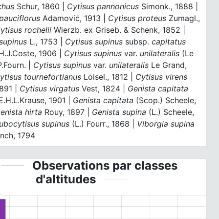
chus
Schur, 1860 |
Cytisus pannonicus
Simonk., 1888 |
pauciflorus
Adamović, 1913 |
Cytisus proteus
Zumagl.,
ytisus rochelii
Wierzb. ex Griseb. & Schenk, 1852 |
 supinus
L., 1753 |
Cytisus supinus
subsp.
capitatus
H.J.Coste, 1906 |
Cytisus supinus
var.
unilateralis
(Le
.Fourn. |
Cytisus supinus
var.
unilateralis
Le Grand,
ytisus tournefortianus
Loisel., 1812 |
Cytisus virens
1891 |
Cytisus virgatus
Vest, 1824 |
Genista capitata
E.H.L.Krause, 1901 |
Genista capitata
(Scop.) Scheele,
enista hirta
Rouy, 1897 |
Genista supina
(L.) Scheele,
ubocytisus supinus
(L.) Fourr., 1868 |
Viborgia supina
ench, 1794
Observations par classes
d'altitudes