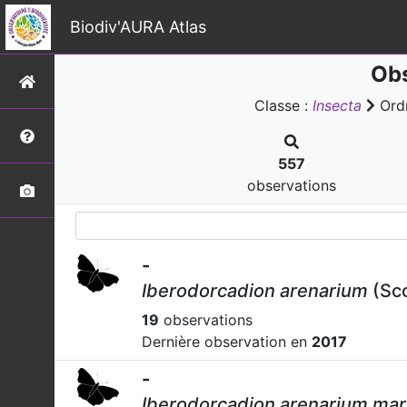
Biodiv'AURA Atlas
Obs
Classe :
Insecta
Ord
557
observations
-
Iberodorcadion arenarium
(Sco
19
observations
Dernière observation en
2017
-
Iberodorcadion arenarium ma