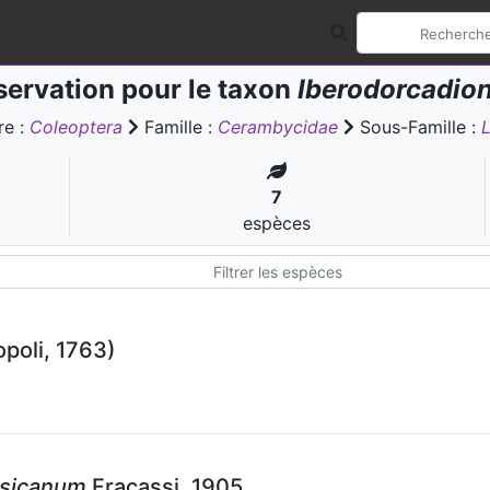
ervation pour le taxon
Iberodorcadio
re :
Coleoptera
Famille :
Cerambycidae
Sous-Famille :
7
espèces
poli, 1763)
rsicanum
Fracassi, 1905