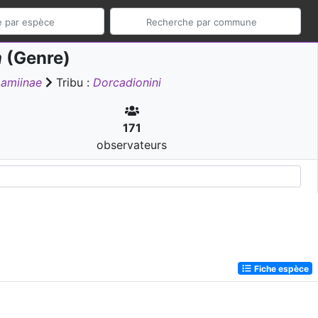
n
(Genre)
Lamiinae
Tribu :
Dorcadionini
171
observateurs
Fiche espèce