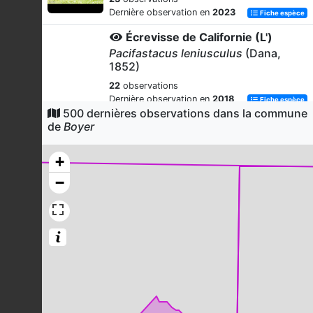
Dernière observation en
2023
Fiche espèce
Écrevisse de Californie (L')
Pacifastacus leniusculus
(Dana,
1852)
22
observations
Dernière observation en
2018
Fiche espèce
500 dernières observations dans la commune
Rougegorge familier
de
Boyer
Erithacus rubecula
(Linnaeus, 1758)
+
21
observations
Dernière observation en
2023
Fiche espèce
−
Fauvette à tête noire
Sylvia atricapilla
(Linnaeus, 1758)
21
observations
Dernière observation en
2023
Fiche espèce
Étourneau sansonnet
Sturnus vulgaris
Linnaeus, 1758
21
observations