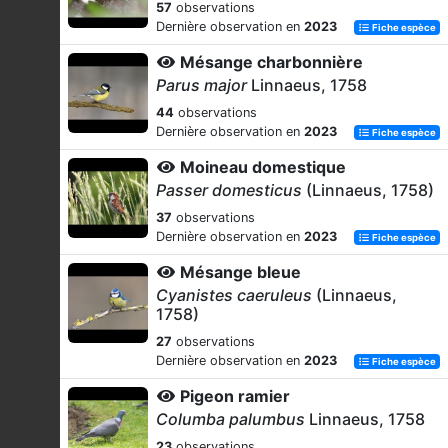
57
observations
Dernière observation en
2023
Fiche espèce
Mésange charbonnière
Parus major
Linnaeus, 1758
44
observations
Dernière observation en
2023
Fiche espèce
Moineau domestique
Passer domesticus
(Linnaeus, 1758)
37
observations
Dernière observation en
2023
Fiche espèce
Mésange bleue
Cyanistes caeruleus
(Linnaeus,
1758)
27
observations
Dernière observation en
2023
Fiche espèce
Pigeon ramier
Columba palumbus
Linnaeus, 1758
23
observations