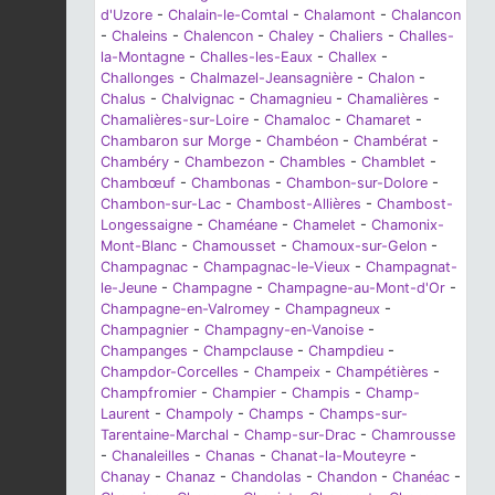
d'Uzore
-
Chalain-le-Comtal
-
Chalamont
-
Chalancon
-
Chaleins
-
Chalencon
-
Chaley
-
Chaliers
-
Challes-
la-Montagne
-
Challes-les-Eaux
-
Challex
-
Challonges
-
Chalmazel-Jeansagnière
-
Chalon
-
Chalus
-
Chalvignac
-
Chamagnieu
-
Chamalières
-
Chamalières-sur-Loire
-
Chamaloc
-
Chamaret
-
Chambaron sur Morge
-
Chambéon
-
Chambérat
-
Chambéry
-
Chambezon
-
Chambles
-
Chamblet
-
Chambœuf
-
Chambonas
-
Chambon-sur-Dolore
-
Chambon-sur-Lac
-
Chambost-Allières
-
Chambost-
Longessaigne
-
Chaméane
-
Chamelet
-
Chamonix-
Mont-Blanc
-
Chamousset
-
Chamoux-sur-Gelon
-
Champagnac
-
Champagnac-le-Vieux
-
Champagnat-
le-Jeune
-
Champagne
-
Champagne-au-Mont-d'Or
-
Champagne-en-Valromey
-
Champagneux
-
Champagnier
-
Champagny-en-Vanoise
-
Champanges
-
Champclause
-
Champdieu
-
Champdor-Corcelles
-
Champeix
-
Champétières
-
Champfromier
-
Champier
-
Champis
-
Champ-
Laurent
-
Champoly
-
Champs
-
Champs-sur-
Tarentaine-Marchal
-
Champ-sur-Drac
-
Chamrousse
-
Chanaleilles
-
Chanas
-
Chanat-la-Mouteyre
-
Chanay
-
Chanaz
-
Chandolas
-
Chandon
-
Chanéac
-