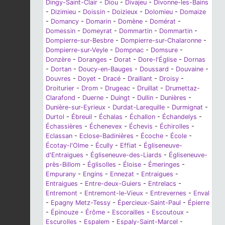
Dingy-Saint-Clair
-
Diou
-
Divajeu
-
Divonne-les-Bains
-
Dizimieu
-
Doissin
-
Doizieux
-
Dolomieu
-
Domaize
-
Domancy
-
Domarin
-
Domène
-
Domérat
-
Domessin
-
Domeyrat
-
Dommartin
-
Dommartin
-
Dompierre-sur-Besbre
-
Dompierre-sur-Chalaronne
-
Dompierre-sur-Veyle
-
Dompnac
-
Domsure
-
Donzère
-
Doranges
-
Dorat
-
Dore-l'Église
-
Dornas
-
Dortan
-
Doucy-en-Bauges
-
Doussard
-
Douvaine
-
Douvres
-
Doyet
-
Dracé
-
Draillant
-
Droisy
-
Droiturier
-
Drom
-
Drugeac
-
Druillat
-
Drumettaz-
Clarafond
-
Duerne
-
Duingt
-
Dullin
-
Dunières
-
Dunière-sur-Eyrieux
-
Durdat-Larequille
-
Durmignat
-
Durtol
-
Ébreuil
-
Échalas
-
Échallon
-
Échandelys
-
Échassières
-
Échenevex
-
Échevis
-
Échirolles
-
Eclassan
-
Eclose-Badinières
-
Écoche
-
École
-
Écotay-l'Olme
-
Écully
-
Effiat
-
Égliseneuve-
d'Entraigues
-
Égliseneuve-des-Liards
-
Égliseneuve-
près-Billom
-
Églisolles
-
Éloise
-
Émeringes
-
Empurany
-
Engins
-
Ennezat
-
Entraigues
-
Entraigues
-
Entre-deux-Guiers
-
Entrelacs
-
Entremont
-
Entremont-le-Vieux
-
Entrevernes
-
Enval
-
Epagny Metz-Tessy
-
Épercieux-Saint-Paul
-
Épierre
-
Épinouze
-
Érôme
-
Escorailles
-
Escoutoux
-
Escurolles
-
Espalem
-
Espaly-Saint-Marcel
-