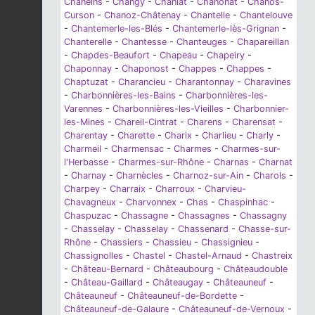
Chaneins
-
Changy
-
Chaniat
-
Chanonat
-
Chanos-
Curson
-
Chanoz-Châtenay
-
Chantelle
-
Chantelouve
-
Chantemerle-les-Blés
-
Chantemerle-lès-Grignan
-
Chanterelle
-
Chantesse
-
Chanteuges
-
Chapareillan
-
Chapdes-Beaufort
-
Chapeau
-
Chapeiry
-
Chaponnay
-
Chaponost
-
Chappes
-
Chappes
-
Chaptuzat
-
Charancieu
-
Charantonnay
-
Charavines
-
Charbonnières-les-Bains
-
Charbonnières-les-
Varennes
-
Charbonnières-les-Vieilles
-
Charbonnier-
les-Mines
-
Chareil-Cintrat
-
Charens
-
Charensat
-
Charentay
-
Charette
-
Charix
-
Charlieu
-
Charly
-
Charmeil
-
Charmensac
-
Charmes
-
Charmes-sur-
l'Herbasse
-
Charmes-sur-Rhône
-
Charnas
-
Charnat
-
Charnay
-
Charnècles
-
Charnoz-sur-Ain
-
Charols
-
Charpey
-
Charraix
-
Charroux
-
Charvieu-
Chavagneux
-
Charvonnex
-
Chas
-
Chaspinhac
-
Chaspuzac
-
Chassagne
-
Chassagnes
-
Chassagny
-
Chasselay
-
Chasselay
-
Chassenard
-
Chasse-sur-
Rhône
-
Chassiers
-
Chassieu
-
Chassignieu
-
Chassignolles
-
Chastel
-
Chastel-Arnaud
-
Chastreix
-
Château-Bernard
-
Châteaubourg
-
Châteaudouble
-
Château-Gaillard
-
Châteaugay
-
Châteauneuf
-
Châteauneuf
-
Châteauneuf-de-Bordette
-
Châteauneuf-de-Galaure
-
Châteauneuf-de-Vernoux
-