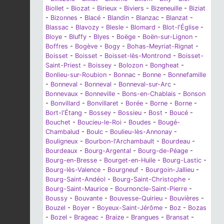
Biollet
-
Biozat
-
Birieux
-
Biviers
-
Bizeneuille
-
Biziat
-
Bizonnes
-
Blacé
-
Blandin
-
Blanzac
-
Blanzat
-
Blassac
-
Blavozy
-
Blesle
-
Blomard
-
Blot-l'Église
-
Bloye
-
Bluffy
-
Blyes
-
Boëge
-
Boën-sur-Lignon
-
Boffres
-
Bogève
-
Bogy
-
Bohas-Meyriat-Rignat
-
Boisset
-
Boisset
-
Boisset-lès-Montrond
-
Boisset-
Saint-Priest
-
Boissey
-
Bolozon
-
Bongheat
-
Bonlieu-sur-Roubion
-
Bonnac
-
Bonne
-
Bonnefamille
-
Bonneval
-
Bonneval
-
Bonneval-sur-Arc
-
Bonnevaux
-
Bonneville
-
Bons-en-Chablais
-
Bonson
-
Bonvillard
-
Bonvillaret
-
Borée
-
Borne
-
Borne
-
Bort-l'Étang
-
Bossey
-
Bossieu
-
Bost
-
Boucé
-
Bouchet
-
Boucieu-le-Roi
-
Boudes
-
Bougé-
Chambalud
-
Boulc
-
Boulieu-lès-Annonay
-
Bouligneux
-
Bourbon-l'Archambault
-
Bourdeau
-
Bourdeaux
-
Bourg-Argental
-
Bourg-de-Péage
-
Bourg-en-Bresse
-
Bourget-en-Huile
-
Bourg-Lastic
-
Bourg-lès-Valence
-
Bourgneuf
-
Bourgoin-Jallieu
-
Bourg-Saint-Andéol
-
Bourg-Saint-Christophe
-
Bourg-Saint-Maurice
-
Bournoncle-Saint-Pierre
-
Boussy
-
Bouvante
-
Bouvesse-Quirieu
-
Bouvières
-
Bouzel
-
Boyer
-
Boyeux-Saint-Jérôme
-
Boz
-
Bozas
-
Bozel
-
Brageac
-
Braize
-
Brangues
-
Bransat
-