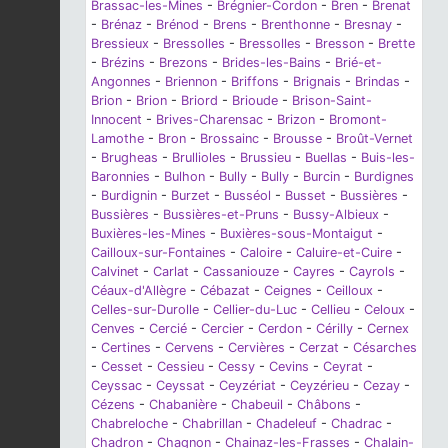
Brassac-les-Mines
-
Brégnier-Cordon
-
Bren
-
Brenat
-
Brénaz
-
Brénod
-
Brens
-
Brenthonne
-
Bresnay
-
Bressieux
-
Bressolles
-
Bressolles
-
Bresson
-
Brette
-
Brézins
-
Brezons
-
Brides-les-Bains
-
Brié-et-
Angonnes
-
Briennon
-
Briffons
-
Brignais
-
Brindas
-
Brion
-
Brion
-
Briord
-
Brioude
-
Brison-Saint-
Innocent
-
Brives-Charensac
-
Brizon
-
Bromont-
Lamothe
-
Bron
-
Brossainc
-
Brousse
-
Broût-Vernet
-
Brugheas
-
Brullioles
-
Brussieu
-
Buellas
-
Buis-les-
Baronnies
-
Bulhon
-
Bully
-
Bully
-
Burcin
-
Burdignes
-
Burdignin
-
Burzet
-
Busséol
-
Busset
-
Bussières
-
Bussières
-
Bussières-et-Pruns
-
Bussy-Albieux
-
Buxières-les-Mines
-
Buxières-sous-Montaigut
-
Cailloux-sur-Fontaines
-
Caloire
-
Caluire-et-Cuire
-
Calvinet
-
Carlat
-
Cassaniouze
-
Cayres
-
Cayrols
-
Céaux-d'Allègre
-
Cébazat
-
Ceignes
-
Ceilloux
-
Celles-sur-Durolle
-
Cellier-du-Luc
-
Cellieu
-
Celoux
-
Cenves
-
Cercié
-
Cercier
-
Cerdon
-
Cérilly
-
Cernex
-
Certines
-
Cervens
-
Cervières
-
Cerzat
-
Césarches
-
Cesset
-
Cessieu
-
Cessy
-
Cevins
-
Ceyrat
-
Ceyssac
-
Ceyssat
-
Ceyzériat
-
Ceyzérieu
-
Cezay
-
Cézens
-
Chabanière
-
Chabeuil
-
Châbons
-
Chabreloche
-
Chabrillan
-
Chadeleuf
-
Chadrac
-
Chadron
-
Chagnon
-
Chainaz-les-Frasses
-
Chalain-