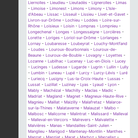
Liernolles
-
Lieudieu
-
Lieutadès
-
Lignerolles
-
Limas
-
Limoise
-
Limonest
-
Limons
-
Limony
-
L'Isle-
d'Abeau
-
Lissac
-
Lisseuil
-
Lissieu
-
Livet-et-Gavet
-
Livron-sur-Drôme
-
Lochieu
-
Loddes
-
Loire-sur-
Rhône
-
Loisieux
-
Loisin
-
Lompnas
-
Lompnieu
-
Longechenal
-
Longes
-
Longessaigne
-
Lorcières
-
Lorette
-
Loriges
-
Loriol-sur-Drôme
-
Lorlanges
-
Lornay
-
Loubaresse
-
Loubeyrat
-
Louchy-Montfand
-
Loudes
-
Louroux-Bourbonnais
-
Louroux-de-
Beaune
-
Louroux-de-Bouble
-
Lovagny
-
Loyettes
-
Lozanne
-
Lubilhac
-
Lucenay
-
Luc-en-Diois
-
Lucey
-
Lucinges
-
Ludesse
-
Lugarde
-
Lugrin
-
Lullin
-
Lully
-
Lumbin
-
Luneau
-
Lupé
-
Lurcy
-
Lurcy-Lévis
-
Luré
-
Luriecq
-
Lusigny
-
Lus-la-Croix-Haute
-
Lussas
-
Lussat
-
Luzillat
-
Luzinay
-
Lyas
-
Lyaud
-
Lyon
-
Mably
-
Machézal
-
Machilly
-
Maclas
-
Madic
-
Madriat
-
Magland
-
Magnet
-
Magneux-Haute-Rive
-
Magnieu
-
Maillat
-
Maizilly
-
Malafretaz
-
Malarce-
sur-la-Thines
-
Malataverne
-
Malauzat
-
Malbo
-
Malbosc
-
Malicorne
-
Malintrat
-
Malissard
-
Malleval
-
Malleval-en-Vercors
-
Malrevers
-
Malvalette
-
Malvières
-
Manas
-
Mandailles-Saint-Julien
-
Manglieu
-
Manigod
-
Mantenay-Montlin
-
Manthes
-
Manzat
-
Manziat
-
Marat
-
Marboz
-
Marcellaz
-