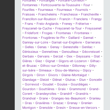
Fontanès
-
Fontanges
-
Fontanil-Cornillon
-
Fontannes
-
Fontcouverte-la-Toussuire
-
Four
-
Fourilles
-
Fourneaux
-
Fourneaux
-
Fournols
-
Fraisses
-
Francheleins
-
Franchesse
-
Francheville
-
Francillon-sur-Roubion
-
Francin
-
Franclens
-
Frangy
-
Frans
-
Freix-Anglards
-
Freney
-
Fréterive
-
Freycenet-la-Cuche
-
Freycenet-la-Tour
-
Freyssenet
-
Fridefont
-
Froges
-
Frontenas
-
Frontenex
-
Frontonas
-
Frugières-le-Pin
-
Gaillard
-
Gannat
-
Gannay-sur-Loire
-
Garnat-sur-Engièvre
-
Garnerans
-
Gelles
-
Genas
-
Genay
-
Genestelle
-
Genilac
-
Génissieux
-
Gennetines
-
Genouilleux
-
Géovreisset
-
Gerbaix
-
Gervans
-
Gerzat
-
Gex
-
Geyssans
-
Giat
-
Gières
-
Giez
-
Gignat
-
Gigors-et-Lozeron
-
Gilhac-
et-Bruzac
-
Gilhoc-sur-Ormèze
-
Gillonnay
-
Gilly-
sur-Isère
-
Gimeaux
-
Giou-de-Mamou
-
Gipcy
-
Girgols
-
Giron
-
Givors
-
Glaine-Montaigut
-
Glandage
-
Gleizé
-
Glénat
-
Gluiras
-
Glun
-
Goncelin
-
Gorrevod
-
Goudet
-
Gouise
-
Gourdièges
-
Gourdon
-
Gouttières
-
Graix
-
Grammond
-
Grand-
Corent
-
Grandeyrolles
-
Grandrif
-
Grandris
-
Grandval
-
Grane
-
Granges-les-Beaumont
-
Granieu
-
Gras
-
Gravières
-
Grazac
-
Grenay
-
Grenier-
Montgon
-
Grenoble
-
Gresin
-
Gresse-en-Vercors
-