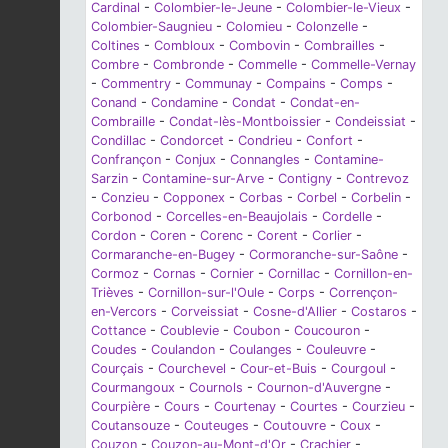
Cardinal
-
Colombier-le-Jeune
-
Colombier-le-Vieux
-
Colombier-Saugnieu
-
Colomieu
-
Colonzelle
-
Coltines
-
Combloux
-
Combovin
-
Combrailles
-
Combre
-
Combronde
-
Commelle
-
Commelle-Vernay
-
Commentry
-
Communay
-
Compains
-
Comps
-
Conand
-
Condamine
-
Condat
-
Condat-en-
Combraille
-
Condat-lès-Montboissier
-
Condeissiat
-
Condillac
-
Condorcet
-
Condrieu
-
Confort
-
Confrançon
-
Conjux
-
Connangles
-
Contamine-
Sarzin
-
Contamine-sur-Arve
-
Contigny
-
Contrevoz
-
Conzieu
-
Copponex
-
Corbas
-
Corbel
-
Corbelin
-
Corbonod
-
Corcelles-en-Beaujolais
-
Cordelle
-
Cordon
-
Coren
-
Corenc
-
Corent
-
Corlier
-
Cormaranche-en-Bugey
-
Cormoranche-sur-Saône
-
Cormoz
-
Cornas
-
Cornier
-
Cornillac
-
Cornillon-en-
Trièves
-
Cornillon-sur-l'Oule
-
Corps
-
Corrençon-
en-Vercors
-
Corveissiat
-
Cosne-d'Allier
-
Costaros
-
Cottance
-
Coublevie
-
Coubon
-
Coucouron
-
Coudes
-
Coulandon
-
Coulanges
-
Couleuvre
-
Courçais
-
Courchevel
-
Cour-et-Buis
-
Courgoul
-
Courmangoux
-
Cournols
-
Cournon-d'Auvergne
-
Courpière
-
Cours
-
Courtenay
-
Courtes
-
Courzieu
-
Coutansouze
-
Couteuges
-
Coutouvre
-
Coux
-
Couzon
-
Couzon-au-Mont-d'Or
-
Crachier
-