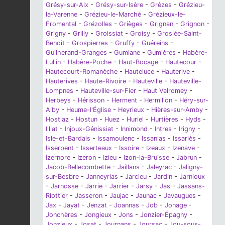
Grésy-sur-Aix
-
Grésy-sur-Isère
-
Grèzes
-
Grézieu-
la-Varenne
-
Grézieu-le-Marché
-
Grézieux-le-
Fromental
-
Grézolles
-
Grièges
-
Grignan
-
Grignon
-
Grigny
-
Grilly
-
Groissiat
-
Groisy
-
Groslée-Saint-
Benoit
-
Grospierres
-
Gruffy
-
Guéreins
-
Guilherand-Granges
-
Gumiane
-
Gumières
-
Habère-
Lullin
-
Habère-Poche
-
Haut-Bocage
-
Hautecour
-
Hautecourt-Romanèche
-
Hauteluce
-
Hauterive
-
Hauterives
-
Haute-Rivoire
-
Hauteville
-
Hauteville-
Lompnes
-
Hauteville-sur-Fier
-
Haut Valromey
-
Herbeys
-
Hérisson
-
Herment
-
Hermillon
-
Héry-sur-
Alby
-
Heume-l'Église
-
Heyrieux
-
Hières-sur-Amby
-
Hostiaz
-
Hostun
-
Huez
-
Huriel
-
Hurtières
-
Hyds
-
Illiat
-
Injoux-Génissiat
-
Innimond
-
Intres
-
Irigny
-
Isle-et-Bardais
-
Issamoulenc
-
Issanlas
-
Issarlès
-
Isserpent
-
Isserteaux
-
Issoire
-
Izeaux
-
Izenave
-
Izernore
-
Izeron
-
Izieu
-
Izon-la-Bruisse
-
Jabrun
-
Jacob-Bellecombette
-
Jaillans
-
Jaleyrac
-
Jaligny-
sur-Besbre
-
Janneyrias
-
Jarcieu
-
Jardin
-
Jarnioux
-
Jarnosse
-
Jarrie
-
Jarrier
-
Jarsy
-
Jas
-
Jassans-
Riottier
-
Jasseron
-
Jaujac
-
Jaunac
-
Javaugues
-
Jax
-
Jayat
-
Jenzat
-
Joannas
-
Job
-
Jonage
-
Jonchères
-
Jongieux
-
Jons
-
Jonzier-Épagny
-
Jonzieux
-
Josat
-
Journans
-
Joursac
-
Jou-sous-