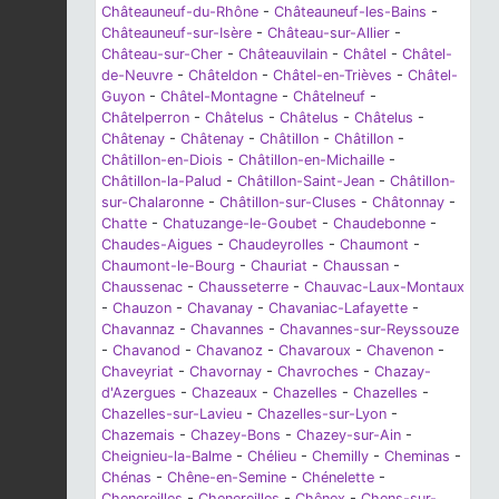
Châteauneuf-du-Rhône
-
Châteauneuf-les-Bains
-
Châteauneuf-sur-Isère
-
Château-sur-Allier
-
Château-sur-Cher
-
Châteauvilain
-
Châtel
-
Châtel-
de-Neuvre
-
Châteldon
-
Châtel-en-Trièves
-
Châtel-
Guyon
-
Châtel-Montagne
-
Châtelneuf
-
Châtelperron
-
Châtelus
-
Châtelus
-
Châtelus
-
Châtenay
-
Châtenay
-
Châtillon
-
Châtillon
-
Châtillon-en-Diois
-
Châtillon-en-Michaille
-
Châtillon-la-Palud
-
Châtillon-Saint-Jean
-
Châtillon-
sur-Chalaronne
-
Châtillon-sur-Cluses
-
Châtonnay
-
Chatte
-
Chatuzange-le-Goubet
-
Chaudebonne
-
Chaudes-Aigues
-
Chaudeyrolles
-
Chaumont
-
Chaumont-le-Bourg
-
Chauriat
-
Chaussan
-
Chaussenac
-
Chausseterre
-
Chauvac-Laux-Montaux
-
Chauzon
-
Chavanay
-
Chavaniac-Lafayette
-
Chavannaz
-
Chavannes
-
Chavannes-sur-Reyssouze
-
Chavanod
-
Chavanoz
-
Chavaroux
-
Chavenon
-
Chaveyriat
-
Chavornay
-
Chavroches
-
Chazay-
d'Azergues
-
Chazeaux
-
Chazelles
-
Chazelles
-
Chazelles-sur-Lavieu
-
Chazelles-sur-Lyon
-
Chazemais
-
Chazey-Bons
-
Chazey-sur-Ain
-
Cheignieu-la-Balme
-
Chélieu
-
Chemilly
-
Cheminas
-
Chénas
-
Chêne-en-Semine
-
Chénelette
-
Chenereilles
-
Chenereilles
-
Chênex
-
Chens-sur-