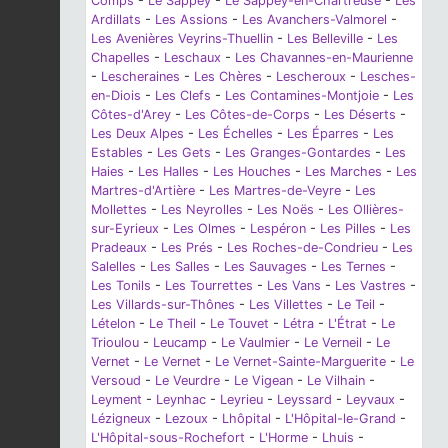
Comps
-
Le Sappey
-
Le Sappey-en-Chartreuse
-
Les
Ardillats
-
Les Assions
-
Les Avanchers-Valmorel
-
Les Avenières Veyrins-Thuellin
-
Les Belleville
-
Les
Chapelles
-
Leschaux
-
Les Chavannes-en-Maurienne
-
Lescheraines
-
Les Chères
-
Lescheroux
-
Lesches-
en-Diois
-
Les Clefs
-
Les Contamines-Montjoie
-
Les
Côtes-d'Arey
-
Les Côtes-de-Corps
-
Les Déserts
-
Les Deux Alpes
-
Les Échelles
-
Les Éparres
-
Les
Estables
-
Les Gets
-
Les Granges-Gontardes
-
Les
Haies
-
Les Halles
-
Les Houches
-
Les Marches
-
Les
Martres-d'Artière
-
Les Martres-de-Veyre
-
Les
Mollettes
-
Les Neyrolles
-
Les Noës
-
Les Ollières-
sur-Eyrieux
-
Les Olmes
-
Lespéron
-
Les Pilles
-
Les
Pradeaux
-
Les Prés
-
Les Roches-de-Condrieu
-
Les
Salelles
-
Les Salles
-
Les Sauvages
-
Les Ternes
-
Les Tonils
-
Les Tourrettes
-
Les Vans
-
Les Vastres
-
Les Villards-sur-Thônes
-
Les Villettes
-
Le Teil
-
Lételon
-
Le Theil
-
Le Touvet
-
Létra
-
L'Étrat
-
Le
Trioulou
-
Leucamp
-
Le Vaulmier
-
Le Verneil
-
Le
Vernet
-
Le Vernet
-
Le Vernet-Sainte-Marguerite
-
Le
Versoud
-
Le Veurdre
-
Le Vigean
-
Le Vilhain
-
Leyment
-
Leynhac
-
Leyrieu
-
Leyssard
-
Leyvaux
-
Lézigneux
-
Lezoux
-
Lhôpital
-
L'Hôpital-le-Grand
-
L'Hôpital-sous-Rochefort
-
L'Horme
-
Lhuis
-