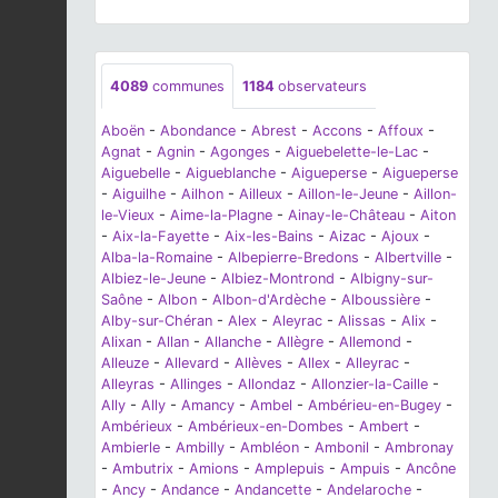
4089
communes
1184
observateurs
Aboën
-
Abondance
-
Abrest
-
Accons
-
Affoux
-
Agnat
-
Agnin
-
Agonges
-
Aiguebelette-le-Lac
-
Aiguebelle
-
Aigueblanche
-
Aigueperse
-
Aigueperse
-
Aiguilhe
-
Ailhon
-
Ailleux
-
Aillon-le-Jeune
-
Aillon-
le-Vieux
-
Aime-la-Plagne
-
Ainay-le-Château
-
Aiton
-
Aix-la-Fayette
-
Aix-les-Bains
-
Aizac
-
Ajoux
-
Alba-la-Romaine
-
Albepierre-Bredons
-
Albertville
-
Albiez-le-Jeune
-
Albiez-Montrond
-
Albigny-sur-
Saône
-
Albon
-
Albon-d'Ardèche
-
Alboussière
-
Alby-sur-Chéran
-
Alex
-
Aleyrac
-
Alissas
-
Alix
-
Alixan
-
Allan
-
Allanche
-
Allègre
-
Allemond
-
Alleuze
-
Allevard
-
Allèves
-
Allex
-
Alleyrac
-
Alleyras
-
Allinges
-
Allondaz
-
Allonzier-la-Caille
-
Ally
-
Ally
-
Amancy
-
Ambel
-
Ambérieu-en-Bugey
-
Ambérieux
-
Ambérieux-en-Dombes
-
Ambert
-
Ambierle
-
Ambilly
-
Ambléon
-
Ambonil
-
Ambronay
-
Ambutrix
-
Amions
-
Amplepuis
-
Ampuis
-
Ancône
-
Ancy
-
Andance
-
Andancette
-
Andelaroche
-