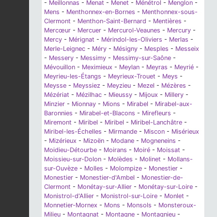
-
Meillonnas
-
Menat
-
Menet
-
Ménétrol
-
Menglon
-
Mens
-
Menthonnex-en-Bornes
-
Menthonnex-sous-
Clermont
-
Menthon-Saint-Bernard
-
Mentières
-
Mercœur
-
Mercuer
-
Mercurol-Veaunes
-
Mercury
-
Mercy
-
Mérignat
-
Mérindol-les-Oliviers
-
Merlas
-
Merle-Leignec
-
Méry
-
Mésigny
-
Mesples
-
Messeix
-
Messery
-
Messimy
-
Messimy-sur-Saône
-
Mévouillon
-
Meximieux
-
Meylan
-
Meyras
-
Meyrié
-
Meyrieu-les-Étangs
-
Meyrieux-Trouet
-
Meys
-
Meysse
-
Meyssiez
-
Meyzieu
-
Mezel
-
Mézères
-
Mézériat
-
Mézilhac
-
Mieussy
-
Mijoux
-
Millery
-
Minzier
-
Mionnay
-
Mions
-
Mirabel
-
Mirabel-aux-
Baronnies
-
Mirabel-et-Blacons
-
Mirefleurs
-
Miremont
-
Miribel
-
Miribel
-
Miribel-Lanchâtre
-
Miribel-les-Échelles
-
Mirmande
-
Miscon
-
Misérieux
-
Mizérieux
-
Mizoën
-
Modane
-
Mogneneins
-
Moidieu-Détourbe
-
Moirans
-
Moiré
-
Moissat
-
Moissieu-sur-Dolon
-
Molèdes
-
Molinet
-
Mollans-
sur-Ouvèze
-
Molles
-
Molompize
-
Monestier
-
Monestier
-
Monestier-d'Ambel
-
Monestier-de-
Clermont
-
Monétay-sur-Allier
-
Monétay-sur-Loire
-
Monistrol-d'Allier
-
Monistrol-sur-Loire
-
Monlet
-
Monnetier-Mornex
-
Mons
-
Monsols
-
Monsteroux-
Milieu
-
Montagnat
-
Montagne
-
Montagnieu
-