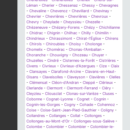
Léman
-
Cherier
-
Chessenaz
-
Chessy
-
Chevagnes
-
Chevaline
-
Chevenoz
-
Chevillard
-
Chevinay
-
Chevrier
-
Chevrières
-
Chevrières
-
Chevroux
-
Chevry
-
Cheylade
-
Cheyssieu
-
Chezelle
-
Chèzeneuve
-
Chézery-Forens
-
Chézy
-
Chichilianne
-
Chidrac
-
Chignin
-
Chilhac
-
Chilly
-
Chimilin
-
Chindrieux
-
Chirassimont
-
Chirat-l'Église
-
Chirens
-
Chirols
-
Chiroubles
-
Choisy
-
Cholonge
-
Chomelix
-
Chomérac
-
Chonas-l'Amballan
-
Choranche
-
Chouvigny
-
Chozeau
-
Chuyer
-
Chuzelles
-
Cindré
-
Cisternes-la-Forêt
-
Cistrières
-
Civens
-
Civrieux
-
Civrieux-d'Azergues
-
Cize
-
Claix
-
Clansayes
-
Clarafond-Arcine
-
Clavans-en-Haut-
Oisans
-
Claveisolles
-
Claveyson
-
Clavières
-
Clelles
-
Clémensat
-
Cléon-d'Andran
-
Cleppé
-
Clérieux
-
Clerlande
-
Clermont
-
Clermont-Ferrand
-
Cléry
-
Cleyzieu
-
Cliousclat
-
Clonas-sur-Varèze
-
Cluses
-
Cobonne
-
Cognat-Lyonne
-
Cognet
-
Cognin
-
Cognin-les-Gorges
-
Cogny
-
Cohade
-
Cohennoz
-
Coise
-
Coise-Saint-Jean-Pied-Gauthier
-
Coligny
-
Collandres
-
Collanges
-
Collat
-
Collonges
-
Collonges-au-Mont-d'Or
-
Collonges-sous-Salève
-
Colombe
-
Colombier
-
Colombier
-
Colombier-le-