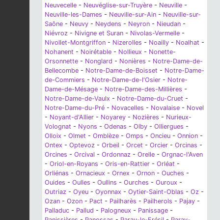
Neuvecelle
-
Neuvéglise-sur-Truyère
-
Neuville
-
Neuville-les-Dames
-
Neuville-sur-Ain
-
Neuville-sur-
Saône
-
Neuvy
-
Neydens
-
Neyron
-
Nieudan
-
Niévroz
-
Nivigne et Suran
-
Nivolas-Vermelle
-
Nivollet-Montgriffon
-
Nizerolles
-
Noailly
-
Noalhat
-
Nohanent
-
Noirétable
-
Nollieux
-
Nonette-
Orsonnette
-
Nonglard
-
Nonières
-
Notre-Dame-de-
Bellecombe
-
Notre-Dame-de-Boisset
-
Notre-Dame-
de-Commiers
-
Notre-Dame-de-l'Osier
-
Notre-
Dame-de-Mésage
-
Notre-Dame-des-Millières
-
Notre-Dame-de-Vaulx
-
Notre-Dame-du-Cruet
-
Notre-Dame-du-Pré
-
Novacelles
-
Novalaise
-
Novel
-
Noyant-d'Allier
-
Noyarey
-
Nozières
-
Nurieux-
Volognat
-
Nyons
-
Odenas
-
Olby
-
Olliergues
-
Olloix
-
Olmet
-
Omblèze
-
Omps
-
Oncieu
-
Onnion
-
Ontex
-
Optevoz
-
Orbeil
-
Orcet
-
Orcier
-
Orcinas
-
Orcines
-
Orcival
-
Ordonnaz
-
Orelle
-
Orgnac-l'Aven
-
Oriol-en-Royans
-
Oris-en-Rattier
-
Orléat
-
Orliénas
-
Ornacieux
-
Ornex
-
Ornon
-
Ouches
-
Ouides
-
Oulles
-
Oullins
-
Ourches
-
Ouroux
-
Outriaz
-
Oyeu
-
Oyonnax
-
Oytier-Saint-Oblas
-
Oz
-
Ozan
-
Ozon
-
Pact
-
Pailharès
-
Pailherols
-
Pajay
-
Palladuc
-
Pallud
-
Palogneux
-
Panissage
-
Panissières
-
Panossas
-
Paray-le-Frésil
-
Paray-