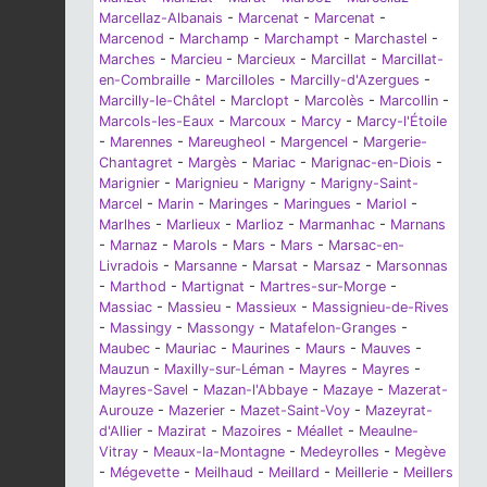
Marcellaz-Albanais
-
Marcenat
-
Marcenat
-
Marcenod
-
Marchamp
-
Marchampt
-
Marchastel
-
Marches
-
Marcieu
-
Marcieux
-
Marcillat
-
Marcillat-
en-Combraille
-
Marcilloles
-
Marcilly-d'Azergues
-
Marcilly-le-Châtel
-
Marclopt
-
Marcolès
-
Marcollin
-
Marcols-les-Eaux
-
Marcoux
-
Marcy
-
Marcy-l'Étoile
-
Marennes
-
Mareugheol
-
Margencel
-
Margerie-
Chantagret
-
Margès
-
Mariac
-
Marignac-en-Diois
-
Marignier
-
Marignieu
-
Marigny
-
Marigny-Saint-
Marcel
-
Marin
-
Maringes
-
Maringues
-
Mariol
-
Marlhes
-
Marlieux
-
Marlioz
-
Marmanhac
-
Marnans
-
Marnaz
-
Marols
-
Mars
-
Mars
-
Marsac-en-
Livradois
-
Marsanne
-
Marsat
-
Marsaz
-
Marsonnas
-
Marthod
-
Martignat
-
Martres-sur-Morge
-
Massiac
-
Massieu
-
Massieux
-
Massignieu-de-Rives
-
Massingy
-
Massongy
-
Matafelon-Granges
-
Maubec
-
Mauriac
-
Maurines
-
Maurs
-
Mauves
-
Mauzun
-
Maxilly-sur-Léman
-
Mayres
-
Mayres
-
Mayres-Savel
-
Mazan-l'Abbaye
-
Mazaye
-
Mazerat-
Aurouze
-
Mazerier
-
Mazet-Saint-Voy
-
Mazeyrat-
d'Allier
-
Mazirat
-
Mazoires
-
Méallet
-
Meaulne-
Vitray
-
Meaux-la-Montagne
-
Medeyrolles
-
Megève
-
Mégevette
-
Meilhaud
-
Meillard
-
Meillerie
-
Meillers