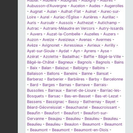
Aubiat
-
Aubière
-
Aubignas
-
Aubigny
-
Aubres
-
Aubusson-d'Auvergne
-
Aucelon
-
Audes
-
Augerolles
-
Augnat
-
Aulan
-
Aulhat-Flat
-
Aulnat
-
Aurec-sur-
Loire
-
Aurel
-
Auriac-l'Église
-
Aurières
-
Aurillac
-
Auris
-
Aurouër
-
Aussois
-
Authezat
-
Autichamp
-
Autrac
-
Autrans-Méaudre en Vercors
-
Autry-Issards
-
Auvers
-
Auzat-la-Combelle
-
Auzelles
-
Auzers
-
Auzon
-
Aveize
-
Aveizieux
-
Avenas
-
Avermes
-
Avèze
-
Avignonet
-
Avressieux
-
Avrieux
-
Avrilly
-
Ayat-sur-Sioule
-
Aydat
-
Ayn
-
Ayrens
-
Ayse
-
Azérat
-
Azolette
-
Badailhac
-
Baffie
-
Bâgé-la-Ville
-
Bâgé-le-Châtel
-
Bagneux
-
Bagnols
-
Bagnols
-
Bains
-
Baix
-
Balan
-
Balazuc
-
Balbigny
-
Balbins
-
Ballaison
-
Ballons
-
Baneins
-
Banne
-
Bansat
-
Barberaz
-
Barberier
-
Barbières
-
Barby
-
Barcelonne
-
Bard
-
Barges
-
Barnas
-
Barnave
-
Barrais-
Bussolles
-
Barraux
-
Barret-de-Lioure
-
Barriac-les-
Bosquets
-
Barsac
-
Bas-en-Basset
-
Bas-et-Lezat
-
Bassens
-
Bassignac
-
Bassy
-
Bathernay
-
Bayet
-
Béard-Géovreissiat
-
Beauchastel
-
Beaucroissant
-
Beaufin
-
Beaufort
-
Beaufort
-
Beaufort-sur-
Gervanne
-
Beaujeu
-
Beaulieu
-
Beaulieu
-
Beaulieu
-
Beaulieu
-
Beaulieu
-
Beaulon
-
Beaumont
-
Beaumont
-
Beaumont
-
Beaumont
-
Beaumont-en-Diois
-