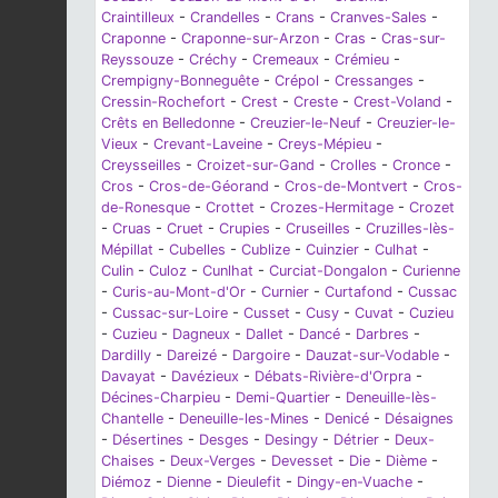
Craintilleux
-
Crandelles
-
Crans
-
Cranves-Sales
-
Craponne
-
Craponne-sur-Arzon
-
Cras
-
Cras-sur-
Reyssouze
-
Créchy
-
Cremeaux
-
Crémieu
-
Crempigny-Bonneguête
-
Crépol
-
Cressanges
-
Cressin-Rochefort
-
Crest
-
Creste
-
Crest-Voland
-
Crêts en Belledonne
-
Creuzier-le-Neuf
-
Creuzier-le-
Vieux
-
Crevant-Laveine
-
Creys-Mépieu
-
Creysseilles
-
Croizet-sur-Gand
-
Crolles
-
Cronce
-
Cros
-
Cros-de-Géorand
-
Cros-de-Montvert
-
Cros-
de-Ronesque
-
Crottet
-
Crozes-Hermitage
-
Crozet
-
Cruas
-
Cruet
-
Crupies
-
Cruseilles
-
Cruzilles-lès-
Mépillat
-
Cubelles
-
Cublize
-
Cuinzier
-
Culhat
-
Culin
-
Culoz
-
Cunlhat
-
Curciat-Dongalon
-
Curienne
-
Curis-au-Mont-d'Or
-
Curnier
-
Curtafond
-
Cussac
-
Cussac-sur-Loire
-
Cusset
-
Cusy
-
Cuvat
-
Cuzieu
-
Cuzieu
-
Dagneux
-
Dallet
-
Dancé
-
Darbres
-
Dardilly
-
Dareizé
-
Dargoire
-
Dauzat-sur-Vodable
-
Davayat
-
Davézieux
-
Débats-Rivière-d'Orpra
-
Décines-Charpieu
-
Demi-Quartier
-
Deneuille-lès-
Chantelle
-
Deneuille-les-Mines
-
Denicé
-
Désaignes
-
Désertines
-
Desges
-
Desingy
-
Détrier
-
Deux-
Chaises
-
Deux-Verges
-
Devesset
-
Die
-
Dième
-
Diémoz
-
Dienne
-
Dieulefit
-
Dingy-en-Vuache
-