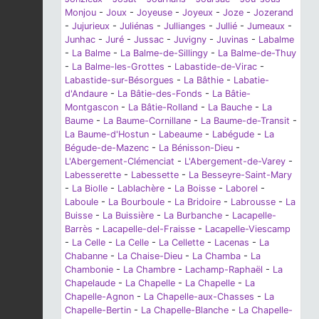
Monjou
-
Joux
-
Joyeuse
-
Joyeux
-
Joze
-
Jozerand
-
Jujurieux
-
Juliénas
-
Jullianges
-
Jullié
-
Jumeaux
-
Junhac
-
Juré
-
Jussac
-
Juvigny
-
Juvinas
-
Labalme
-
La Balme
-
La Balme-de-Sillingy
-
La Balme-de-Thuy
-
La Balme-les-Grottes
-
Labastide-de-Virac
-
Labastide-sur-Bésorgues
-
La Bâthie
-
Labatie-
d'Andaure
-
La Bâtie-des-Fonds
-
La Bâtie-
Montgascon
-
La Bâtie-Rolland
-
La Bauche
-
La
Baume
-
La Baume-Cornillane
-
La Baume-de-Transit
-
La Baume-d'Hostun
-
Labeaume
-
Labégude
-
La
Bégude-de-Mazenc
-
La Bénisson-Dieu
-
L'Abergement-Clémenciat
-
L'Abergement-de-Varey
-
Labesserette
-
Labessette
-
La Besseyre-Saint-Mary
-
La Biolle
-
Lablachère
-
La Boisse
-
Laborel
-
Laboule
-
La Bourboule
-
La Bridoire
-
Labrousse
-
La
Buisse
-
La Buissière
-
La Burbanche
-
Lacapelle-
Barrès
-
Lacapelle-del-Fraisse
-
Lacapelle-Viescamp
-
La Celle
-
La Celle
-
La Cellette
-
Lacenas
-
La
Chabanne
-
La Chaise-Dieu
-
La Chamba
-
La
Chambonie
-
La Chambre
-
Lachamp-Raphaël
-
La
Chapelaude
-
La Chapelle
-
La Chapelle
-
La
Chapelle-Agnon
-
La Chapelle-aux-Chasses
-
La
Chapelle-Bertin
-
La Chapelle-Blanche
-
La Chapelle-