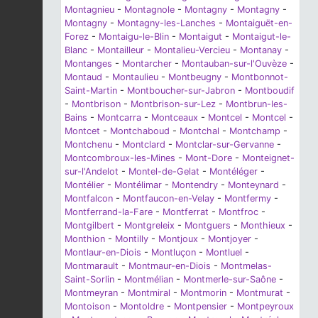
Montagnieu
-
Montagnole
-
Montagny
-
Montagny
-
Montagny
-
Montagny-les-Lanches
-
Montaiguët-en-
Forez
-
Montaigu-le-Blin
-
Montaigut
-
Montaigut-le-
Blanc
-
Montailleur
-
Montalieu-Vercieu
-
Montanay
-
Montanges
-
Montarcher
-
Montauban-sur-l'Ouvèze
-
Montaud
-
Montaulieu
-
Montbeugny
-
Montbonnot-
Saint-Martin
-
Montboucher-sur-Jabron
-
Montboudif
-
Montbrison
-
Montbrison-sur-Lez
-
Montbrun-les-
Bains
-
Montcarra
-
Montceaux
-
Montcel
-
Montcel
-
Montcet
-
Montchaboud
-
Montchal
-
Montchamp
-
Montchenu
-
Montclard
-
Montclar-sur-Gervanne
-
Montcombroux-les-Mines
-
Mont-Dore
-
Monteignet-
sur-l'Andelot
-
Montel-de-Gelat
-
Montéléger
-
Montélier
-
Montélimar
-
Montendry
-
Monteynard
-
Montfalcon
-
Montfaucon-en-Velay
-
Montfermy
-
Montferrand-la-Fare
-
Montferrat
-
Montfroc
-
Montgilbert
-
Montgreleix
-
Montguers
-
Monthieux
-
Monthion
-
Montilly
-
Montjoux
-
Montjoyer
-
Montlaur-en-Diois
-
Montluçon
-
Montluel
-
Montmarault
-
Montmaur-en-Diois
-
Montmelas-
Saint-Sorlin
-
Montmélian
-
Montmerle-sur-Saône
-
Montmeyran
-
Montmiral
-
Montmorin
-
Montmurat
-
Montoison
-
Montoldre
-
Montpensier
-
Montpeyroux