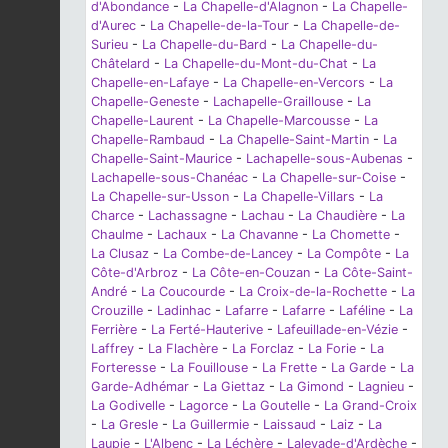
d'Abondance
-
La Chapelle-d'Alagnon
-
La Chapelle-
d'Aurec
-
La Chapelle-de-la-Tour
-
La Chapelle-de-
Surieu
-
La Chapelle-du-Bard
-
La Chapelle-du-
Châtelard
-
La Chapelle-du-Mont-du-Chat
-
La
Chapelle-en-Lafaye
-
La Chapelle-en-Vercors
-
La
Chapelle-Geneste
-
Lachapelle-Graillouse
-
La
Chapelle-Laurent
-
La Chapelle-Marcousse
-
La
Chapelle-Rambaud
-
La Chapelle-Saint-Martin
-
La
Chapelle-Saint-Maurice
-
Lachapelle-sous-Aubenas
-
Lachapelle-sous-Chanéac
-
La Chapelle-sur-Coise
-
La Chapelle-sur-Usson
-
La Chapelle-Villars
-
La
Charce
-
Lachassagne
-
Lachau
-
La Chaudière
-
La
Chaulme
-
Lachaux
-
La Chavanne
-
La Chomette
-
La Clusaz
-
La Combe-de-Lancey
-
La Compôte
-
La
Côte-d'Arbroz
-
La Côte-en-Couzan
-
La Côte-Saint-
André
-
La Coucourde
-
La Croix-de-la-Rochette
-
La
Crouzille
-
Ladinhac
-
Lafarre
-
Lafarre
-
Laféline
-
La
Ferrière
-
La Ferté-Hauterive
-
Lafeuillade-en-Vézie
-
Laffrey
-
La Flachère
-
La Forclaz
-
La Forie
-
La
Forteresse
-
La Fouillouse
-
La Frette
-
La Garde
-
La
Garde-Adhémar
-
La Giettaz
-
La Gimond
-
Lagnieu
-
La Godivelle
-
Lagorce
-
La Goutelle
-
La Grand-Croix
-
La Gresle
-
La Guillermie
-
Laissaud
-
Laiz
-
La
Laupie
-
L'Albenc
-
La Léchère
-
Lalevade-d'Ardèche
-