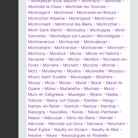
-
Montpezat-sous-Bauzon
-
Montracol
-
Montréal
-
Montréal-la-Cluse
-
Montréal-les-Sources
-
Montregard
-
Montrevel
-
Montrevel-en-Bresse
-
Montricher-Albanne
-
Montrigaud
-
Montriond
-
Montromant
-
Montrond-les-Bains
-
Montrottier
-
Mont-Saint-Martin
-
Montsalvy
-
Montsapey
-
Mont-
Saxonnex
-
Montségur-sur-Lauzon
-
Montselgues
-
Montseveroux
-
Montusclat
-
Montvalezan
-
Montvendre
-
Montverdun
-
Montvernier
-
Montvert
-
Montvicq
-
Morancé
-
Moras
-
Moras-en-Valloire
-
Morestel
-
Morette
-
Moriat
-
Morillon
-
Mornand-en-
Forez
-
Mornans
-
Mornant
-
Morzine
-
Mottier
-
Motz
-
Moudeyres
-
Moulins
-
Moureuille
-
Mourjou
-
Mours-Saint-Eusèbe
-
Moussages
-
Moûtiers
-
Mouxy
-
Moye
-
Mozac
-
Murat
-
Murat
-
Murat-le-
Quaire
-
Mûres
-
Murianette
-
Murinais
-
Murol
-
Murs-et-Gélignieux
-
Musièges
-
Myans
-
Nades
-
Nances
-
Nancy-sur-Cluses
-
Nandax
-
Nangy
-
Nantes-en-Ratier
-
Nantoin
-
Nantua
-
Narnhac
-
Nassigny
-
Naucelles
-
Naves
-
Nâves-Parmelan
-
Neaux
-
Nébouzat
-
Néris-les-Bains
-
Nernier
-
Néronde
-
Néronde-sur-Dore
-
Nervieux
-
Neschers
-
Neuf-Église
-
Neuilly-en-Donjon
-
Neuilly-le-Réal
-
Neulise
-
Neure
-
Neussargues en Pinatelle
-