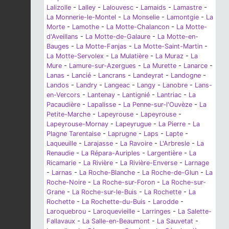
Lalizolle
-
Lalley
-
Lalouvesc
-
Lamaids
-
Lamastre
-
La Monnerie-le-Montel
-
La Monselie
-
Lamontgie
-
La
Morte
-
Lamothe
-
La Motte-Chalancon
-
La Motte-
d'Aveillans
-
La Motte-de-Galaure
-
La Motte-en-
Bauges
-
La Motte-Fanjas
-
La Motte-Saint-Martin
-
La Motte-Servolex
-
La Mulatière
-
La Muraz
-
La
Mure
-
Lamure-sur-Azergues
-
La Murette
-
Lanarce
-
Lanas
-
Lancié
-
Lancrans
-
Landeyrat
-
Landogne
-
Landos
-
Landry
-
Langeac
-
Langy
-
Lanobre
-
Lans-
en-Vercors
-
Lantenay
-
Lantignié
-
Lantriac
-
La
Pacaudière
-
Lapalisse
-
La Penne-sur-l'Ouvèze
-
La
Petite-Marche
-
Lapeyrouse
-
Lapeyrouse
-
Lapeyrouse-Mornay
-
Lapeyrugue
-
La Pierre
-
La
Plagne Tarentaise
-
Laprugne
-
Laps
-
Lapte
-
Laqueuille
-
Larajasse
-
La Ravoire
-
L'Arbresle
-
La
Renaudie
-
La Répara-Auriples
-
Largentière
-
La
Ricamarie
-
La Rivière
-
La Rivière-Enverse
-
Larnage
-
Larnas
-
La Roche-Blanche
-
La Roche-de-Glun
-
La
Roche-Noire
-
La Roche-sur-Foron
-
La Roche-sur-
Grane
-
La Roche-sur-le-Buis
-
La Rochette
-
La
Rochette
-
La Rochette-du-Buis
-
Larodde
-
Laroquebrou
-
Laroquevieille
-
Larringes
-
La Salette-
Fallavaux
-
La Salle-en-Beaumont
-
La Sauvetat
-