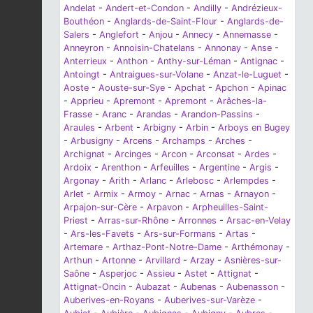
Andelat
-
Andert-et-Condon
-
Andilly
-
Andrézieux-
Bouthéon
-
Anglards-de-Saint-Flour
-
Anglards-de-
Salers
-
Anglefort
-
Anjou
-
Annecy
-
Annemasse
-
Anneyron
-
Annoisin-Chatelans
-
Annonay
-
Anse
-
Anterrieux
-
Anthon
-
Anthy-sur-Léman
-
Antignac
-
Antoingt
-
Antraigues-sur-Volane
-
Anzat-le-Luguet
-
Aoste
-
Aouste-sur-Sye
-
Apchat
-
Apchon
-
Apinac
-
Apprieu
-
Apremont
-
Apremont
-
Arâches-la-
Frasse
-
Aranc
-
Arandas
-
Arandon-Passins
-
Araules
-
Arbent
-
Arbigny
-
Arbin
-
Arboys en Bugey
-
Arbusigny
-
Arcens
-
Archamps
-
Arches
-
Archignat
-
Arcinges
-
Arcon
-
Arconsat
-
Ardes
-
Ardoix
-
Arenthon
-
Arfeuilles
-
Argentine
-
Argis
-
Argonay
-
Arith
-
Arlanc
-
Arlebosc
-
Arlempdes
-
Arlet
-
Armix
-
Armoy
-
Arnac
-
Arnas
-
Arnayon
-
Arpajon-sur-Cère
-
Arpavon
-
Arpheuilles-Saint-
Priest
-
Arras-sur-Rhône
-
Arronnes
-
Arsac-en-Velay
-
Ars-les-Favets
-
Ars-sur-Formans
-
Artas
-
Artemare
-
Arthaz-Pont-Notre-Dame
-
Arthémonay
-
Arthun
-
Artonne
-
Arvillard
-
Arzay
-
Asnières-sur-
Saône
-
Asperjoc
-
Assieu
-
Astet
-
Attignat
-
Attignat-Oncin
-
Aubazat
-
Aubenas
-
Aubenasson
-
Auberives-en-Royans
-
Auberives-sur-Varèze
-