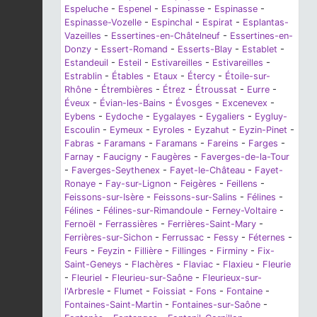
Espeluche
-
Espenel
-
Espinasse
-
Espinasse
-
Espinasse-Vozelle
-
Espinchal
-
Espirat
-
Esplantas-
Vazeilles
-
Essertines-en-Châtelneuf
-
Essertines-en-
Donzy
-
Essert-Romand
-
Esserts-Blay
-
Establet
-
Estandeuil
-
Esteil
-
Estivareilles
-
Estivareilles
-
Estrablin
-
Étables
-
Etaux
-
Étercy
-
Étoile-sur-
Rhône
-
Étrembières
-
Étrez
-
Étroussat
-
Eurre
-
Éveux
-
Évian-les-Bains
-
Évosges
-
Excenevex
-
Eybens
-
Eydoche
-
Eygalayes
-
Eygaliers
-
Eygluy-
Escoulin
-
Eymeux
-
Eyroles
-
Eyzahut
-
Eyzin-Pinet
-
Fabras
-
Faramans
-
Faramans
-
Fareins
-
Farges
-
Farnay
-
Faucigny
-
Faugères
-
Faverges-de-la-Tour
-
Faverges-Seythenex
-
Fayet-le-Château
-
Fayet-
Ronaye
-
Fay-sur-Lignon
-
Feigères
-
Feillens
-
Feissons-sur-Isère
-
Feissons-sur-Salins
-
Félines
-
Félines
-
Félines-sur-Rimandoule
-
Ferney-Voltaire
-
Fernoël
-
Ferrassières
-
Ferrières-Saint-Mary
-
Ferrières-sur-Sichon
-
Ferrussac
-
Fessy
-
Féternes
-
Feurs
-
Feyzin
-
Fillière
-
Fillinges
-
Firminy
-
Fix-
Saint-Geneys
-
Flachères
-
Flaviac
-
Flaxieu
-
Fleurie
-
Fleuriel
-
Fleurieu-sur-Saône
-
Fleurieux-sur-
l'Arbresle
-
Flumet
-
Foissiat
-
Fons
-
Fontaine
-
Fontaines-Saint-Martin
-
Fontaines-sur-Saône
-