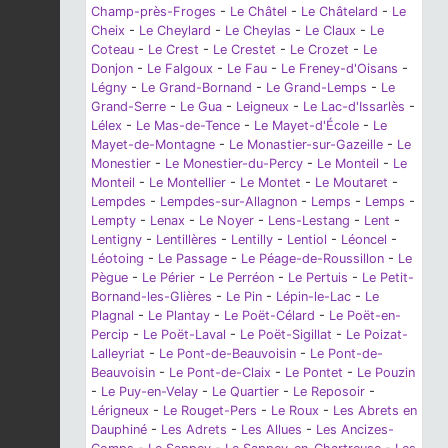
Champ-près-Froges
-
Le Châtel
-
Le Châtelard
-
Le
Cheix
-
Le Cheylard
-
Le Cheylas
-
Le Claux
-
Le
Coteau
-
Le Crest
-
Le Crestet
-
Le Crozet
-
Le
Donjon
-
Le Falgoux
-
Le Fau
-
Le Freney-d'Oisans
-
Légny
-
Le Grand-Bornand
-
Le Grand-Lemps
-
Le
Grand-Serre
-
Le Gua
-
Leigneux
-
Le Lac-d'Issarlès
-
Lélex
-
Le Mas-de-Tence
-
Le Mayet-d'École
-
Le
Mayet-de-Montagne
-
Le Monastier-sur-Gazeille
-
Le
Monestier
-
Le Monestier-du-Percy
-
Le Monteil
-
Le
Monteil
-
Le Montellier
-
Le Montet
-
Le Moutaret
-
Lempdes
-
Lempdes-sur-Allagnon
-
Lemps
-
Lemps
-
Lempty
-
Lenax
-
Le Noyer
-
Lens-Lestang
-
Lent
-
Lentigny
-
Lentillères
-
Lentilly
-
Lentiol
-
Léoncel
-
Léotoing
-
Le Passage
-
Le Péage-de-Roussillon
-
Le
Pègue
-
Le Périer
-
Le Perréon
-
Le Pertuis
-
Le Petit-
Bornand-les-Glières
-
Le Pin
-
Lépin-le-Lac
-
Le
Plagnal
-
Le Plantay
-
Le Poët-Célard
-
Le Poët-en-
Percip
-
Le Poët-Laval
-
Le Poët-Sigillat
-
Le Poizat-
Lalleyriat
-
Le Pont-de-Beauvoisin
-
Le Pont-de-
Beauvoisin
-
Le Pont-de-Claix
-
Le Pontet
-
Le Pouzin
-
Le Puy-en-Velay
-
Le Quartier
-
Le Reposoir
-
Lérigneux
-
Le Rouget-Pers
-
Le Roux
-
Les Abrets en
Dauphiné
-
Les Adrets
-
Les Allues
-
Les Ancizes-