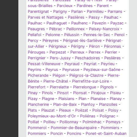
sous-Briailles
-
Parcieux
-
Pardines
-
Parent
-
Parentignat
-
Parigny
-
Parlan
-
Parmilieu
-
Parnans
-
Parves et Nattages
-
Paslières
-
Passy
-
Paulhac
-
Paulhac
-
Paulhaguet
-
Paulhenc
-
Pavezin
-
Payzac
-
Peaugres
-
Pébrac
-
Peillonnex
-
Peisey-Nancroix
-
Pellafol
-
Pelonne
-
Pélussin
-
Pennes-le-Sec
-
Penol
-
Percy
-
Péreyres
-
Pérignat-lès-Sarliève
-
Pérignat-
sur-Allier
-
Périgneux
-
Périgny
-
Péron
-
Péronnas
-
Pérouges
-
Perpezat
-
Perreux
-
Perrex
-
Perrier
-
Perrignier
-
Pers-Jussy
-
Peschadoires
-
Peslières
-
Pessat-Villeneuve
-
Peyraud
-
Peyriat
-
Peyrieu
-
Peyrins
-
Peyrus
-
Peyrusse
-
Peyzieux-sur-Saône
-
Picherande
-
Piégon
-
Piégros-la-Clastre
-
Pierre-
Bénite
-
Pierre-Châtel
-
Pierrefitte-sur-Loire
-
Pierrefort
-
Pierrelatte
-
Pierrelongue
-
Pignols
-
Pinay
-
Pinols
-
Pinsot
-
Pionsat
-
Pirajoux
-
Pisieu
-
Pizay
-
Plagne
-
Plaisians
-
Plan
-
Planaise
-
Planay
-
Plancherine
-
Plan-de-Baix
-
Planfoy
-
Planzolles
-
Plats
-
Plauzat
-
Pleaux
-
Poëzat
-
Poisat
-
Poisy
-
Poleymieux-au-Mont-d'Or
-
Poliénas
-
Polignac
-
Polliat
-
Pollieu
-
Pollionnay
-
Polminhac
-
Pomeys
-
Pommerol
-
Pommier-de-Beaurepaire
-
Pommiers
-
Pommiers
-
Poncin
-
Poncins
-
Ponet-et-Saint-Auban