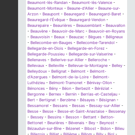
Beaumont-lès-Randan
-
Beaumont-lès-Valence
-
Beaumont-Monteux
-
Beaune-d'Allier
-
Beaune-sur-
Arzon
-
Beaupont
-
Beauregard
-
Beauregard-Baret
-
Beauregard-l'Évêque
-
Beauregard-Vendon
-
Beaurepaire
-
Beaurières
-
Beausemblant
-
Beauvallon
-
Beauvène
-
Beauvoir-de-Marc
-
Beauvoir-en-Royans
-
Beauvoisin
-
Beaux
-
Beauzac
-
Bègues
-
Béligneux
-
Bellecombe-en-Bauges
-
Bellecombe-Tarendol
-
Bellegarde-en-Diois
-
Bellegarde-en-Forez
-
Bellegarde-Poussieu
-
Bellegarde-sur-Valserine
-
Bellenaves
-
Bellerive-sur-Allier
-
Belleroche
-
Bellevaux
-
Belleville
-
Bellevue-la-Montagne
-
Belley
-
Belleydoux
-
Bellignat
-
Belmont
-
Belmont-
d'Azergues
-
Belmont-de-la-Loire
-
Belmont-
Luthézieu
-
Belmont-Tramonet
-
Bénivay-Ollon
-
Bénonces
-
Bény
-
Béon
-
Berbezit
-
Béréziat
-
Bergonne
-
Bernex
-
Bernin
-
Berrias-et-Casteljau
-
Bert
-
Bertignat
-
Berzème
-
Bésayes
-
Bésignan
-
Bessamorel
-
Bessans
-
Bessas
-
Bessay-sur-Allier
-
Besse
-
Besse
-
Besse-et-Saint-Anastaise
-
Bessenay
-
Bessey
-
Bessins
-
Besson
-
Bettant
-
Betton-
Bettonet
-
Beurières
-
Bévenais
-
Bey
-
Beynost
-
Bézaudun-sur-Bîne
-
Bézenet
-
Bibost
-
Bidon
-
Bilieu
-
Billezois
-
Billiat
-
Billième
-
Billom
-
Billy
-
Biol
-