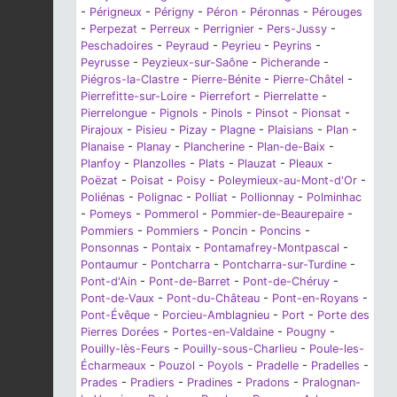
-
Périgneux
-
Périgny
-
Péron
-
Péronnas
-
Pérouges
-
Perpezat
-
Perreux
-
Perrignier
-
Pers-Jussy
-
Peschadoires
-
Peyraud
-
Peyrieu
-
Peyrins
-
Peyrusse
-
Peyzieux-sur-Saône
-
Picherande
-
Piégros-la-Clastre
-
Pierre-Bénite
-
Pierre-Châtel
-
Pierrefitte-sur-Loire
-
Pierrefort
-
Pierrelatte
-
Pierrelongue
-
Pignols
-
Pinols
-
Pinsot
-
Pionsat
-
Pirajoux
-
Pisieu
-
Pizay
-
Plagne
-
Plaisians
-
Plan
-
Planaise
-
Planay
-
Plancherine
-
Plan-de-Baix
-
Planfoy
-
Planzolles
-
Plats
-
Plauzat
-
Pleaux
-
Poëzat
-
Poisat
-
Poisy
-
Poleymieux-au-Mont-d'Or
-
Poliénas
-
Polignac
-
Polliat
-
Pollionnay
-
Polminhac
-
Pomeys
-
Pommerol
-
Pommier-de-Beaurepaire
-
Pommiers
-
Pommiers
-
Poncin
-
Poncins
-
Ponsonnas
-
Pontaix
-
Pontamafrey-Montpascal
-
Pontaumur
-
Pontcharra
-
Pontcharra-sur-Turdine
-
Pont-d'Ain
-
Pont-de-Barret
-
Pont-de-Chéruy
-
Pont-de-Vaux
-
Pont-du-Château
-
Pont-en-Royans
-
Pont-Évêque
-
Porcieu-Amblagnieu
-
Port
-
Porte des
Pierres Dorées
-
Portes-en-Valdaine
-
Pougny
-
Pouilly-lès-Feurs
-
Pouilly-sous-Charlieu
-
Poule-les-
Écharmeaux
-
Pouzol
-
Poyols
-
Pradelle
-
Pradelles
-
Prades
-
Pradiers
-
Pradines
-
Pradons
-
Pralognan-