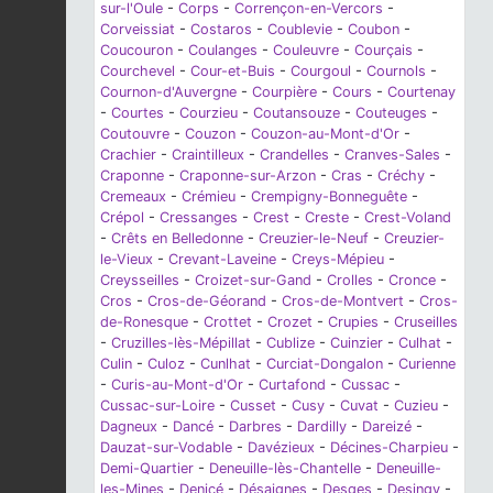
sur-l'Oule
-
Corps
-
Corrençon-en-Vercors
-
Corveissiat
-
Costaros
-
Coublevie
-
Coubon
-
Coucouron
-
Coulanges
-
Couleuvre
-
Courçais
-
Courchevel
-
Cour-et-Buis
-
Courgoul
-
Cournols
-
Cournon-d'Auvergne
-
Courpière
-
Cours
-
Courtenay
-
Courtes
-
Courzieu
-
Coutansouze
-
Couteuges
-
Coutouvre
-
Couzon
-
Couzon-au-Mont-d'Or
-
Crachier
-
Craintilleux
-
Crandelles
-
Cranves-Sales
-
Craponne
-
Craponne-sur-Arzon
-
Cras
-
Créchy
-
Cremeaux
-
Crémieu
-
Crempigny-Bonneguête
-
Crépol
-
Cressanges
-
Crest
-
Creste
-
Crest-Voland
-
Crêts en Belledonne
-
Creuzier-le-Neuf
-
Creuzier-
le-Vieux
-
Crevant-Laveine
-
Creys-Mépieu
-
Creysseilles
-
Croizet-sur-Gand
-
Crolles
-
Cronce
-
Cros
-
Cros-de-Géorand
-
Cros-de-Montvert
-
Cros-
de-Ronesque
-
Crottet
-
Crozet
-
Crupies
-
Cruseilles
-
Cruzilles-lès-Mépillat
-
Cublize
-
Cuinzier
-
Culhat
-
Culin
-
Culoz
-
Cunlhat
-
Curciat-Dongalon
-
Curienne
-
Curis-au-Mont-d'Or
-
Curtafond
-
Cussac
-
Cussac-sur-Loire
-
Cusset
-
Cusy
-
Cuvat
-
Cuzieu
-
Dagneux
-
Dancé
-
Darbres
-
Dardilly
-
Dareizé
-
Dauzat-sur-Vodable
-
Davézieux
-
Décines-Charpieu
-
Demi-Quartier
-
Deneuille-lès-Chantelle
-
Deneuille-
les-Mines
-
Denicé
-
Désaignes
-
Desges
-
Desingy
-