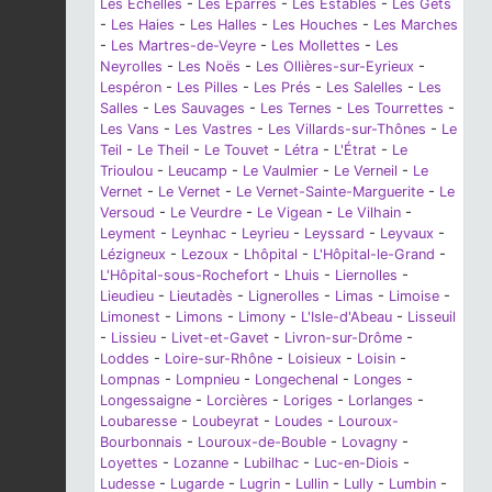
Les Échelles
-
Les Éparres
-
Les Estables
-
Les Gets
-
Les Haies
-
Les Halles
-
Les Houches
-
Les Marches
-
Les Martres-de-Veyre
-
Les Mollettes
-
Les
Neyrolles
-
Les Noës
-
Les Ollières-sur-Eyrieux
-
Lespéron
-
Les Pilles
-
Les Prés
-
Les Salelles
-
Les
Salles
-
Les Sauvages
-
Les Ternes
-
Les Tourrettes
-
Les Vans
-
Les Vastres
-
Les Villards-sur-Thônes
-
Le
Teil
-
Le Theil
-
Le Touvet
-
Létra
-
L'Étrat
-
Le
Trioulou
-
Leucamp
-
Le Vaulmier
-
Le Verneil
-
Le
Vernet
-
Le Vernet
-
Le Vernet-Sainte-Marguerite
-
Le
Versoud
-
Le Veurdre
-
Le Vigean
-
Le Vilhain
-
Leyment
-
Leynhac
-
Leyrieu
-
Leyssard
-
Leyvaux
-
Lézigneux
-
Lezoux
-
Lhôpital
-
L'Hôpital-le-Grand
-
L'Hôpital-sous-Rochefort
-
Lhuis
-
Liernolles
-
Lieudieu
-
Lieutadès
-
Lignerolles
-
Limas
-
Limoise
-
Limonest
-
Limons
-
Limony
-
L'Isle-d'Abeau
-
Lisseuil
-
Lissieu
-
Livet-et-Gavet
-
Livron-sur-Drôme
-
Loddes
-
Loire-sur-Rhône
-
Loisieux
-
Loisin
-
Lompnas
-
Lompnieu
-
Longechenal
-
Longes
-
Longessaigne
-
Lorcières
-
Loriges
-
Lorlanges
-
Loubaresse
-
Loubeyrat
-
Loudes
-
Louroux-
Bourbonnais
-
Louroux-de-Bouble
-
Lovagny
-
Loyettes
-
Lozanne
-
Lubilhac
-
Luc-en-Diois
-
Ludesse
-
Lugarde
-
Lugrin
-
Lullin
-
Lully
-
Lumbin
-