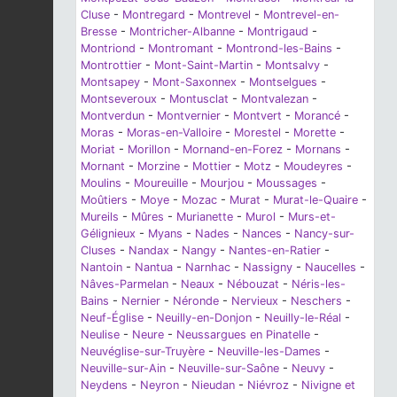
Cluse
-
Montregard
-
Montrevel
-
Montrevel-en-
Bresse
-
Montricher-Albanne
-
Montrigaud
-
Montriond
-
Montromant
-
Montrond-les-Bains
-
Montrottier
-
Mont-Saint-Martin
-
Montsalvy
-
Montsapey
-
Mont-Saxonnex
-
Montselgues
-
Montseveroux
-
Montusclat
-
Montvalezan
-
Montverdun
-
Montvernier
-
Montvert
-
Morancé
-
Moras
-
Moras-en-Valloire
-
Morestel
-
Morette
-
Moriat
-
Morillon
-
Mornand-en-Forez
-
Mornans
-
Mornant
-
Morzine
-
Mottier
-
Motz
-
Moudeyres
-
Moulins
-
Moureuille
-
Mourjou
-
Moussages
-
Moûtiers
-
Moye
-
Mozac
-
Murat
-
Murat-le-Quaire
-
Mureils
-
Mûres
-
Murianette
-
Murol
-
Murs-et-
Gélignieux
-
Myans
-
Nades
-
Nances
-
Nancy-sur-
Cluses
-
Nandax
-
Nangy
-
Nantes-en-Ratier
-
Nantoin
-
Nantua
-
Narnhac
-
Nassigny
-
Naucelles
-
Nâves-Parmelan
-
Neaux
-
Nébouzat
-
Néris-les-
Bains
-
Nernier
-
Néronde
-
Nervieux
-
Neschers
-
Neuf-Église
-
Neuilly-en-Donjon
-
Neuilly-le-Réal
-
Neulise
-
Neure
-
Neussargues en Pinatelle
-
Neuvéglise-sur-Truyère
-
Neuville-les-Dames
-
Neuville-sur-Ain
-
Neuville-sur-Saône
-
Neuvy
-
Neydens
-
Neyron
-
Nieudan
-
Niévroz
-
Nivigne et