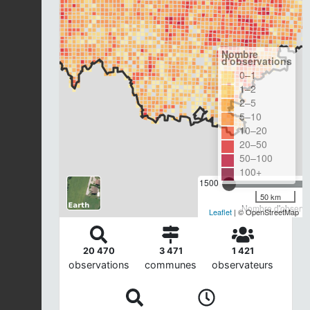
Nombre
d'observations
0–1
1–2
2–5
5–10
10–20
20–50
50–100
100+
1500
50 km
Nombre d'observat
Leaflet
| © OpenStreetMap
20 470
3 471
1 421
observations
communes
observateurs