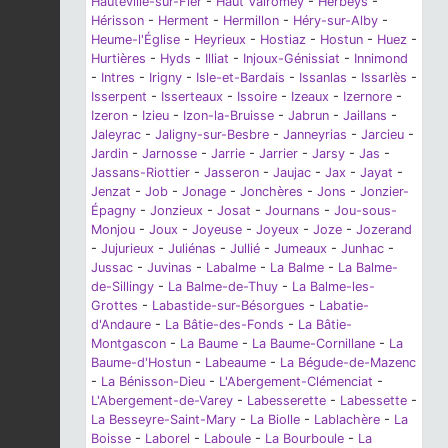
Hauteville-sur-Fier
-
Haut Valromey
-
Herbeys
-
Hérisson
-
Herment
-
Hermillon
-
Héry-sur-Alby
-
Heume-l'Église
-
Heyrieux
-
Hostiaz
-
Hostun
-
Huez
-
Hurtières
-
Hyds
-
Illiat
-
Injoux-Génissiat
-
Innimond
-
Intres
-
Irigny
-
Isle-et-Bardais
-
Issanlas
-
Issarlès
-
Isserpent
-
Isserteaux
-
Issoire
-
Izeaux
-
Izernore
-
Izeron
-
Izieu
-
Izon-la-Bruisse
-
Jabrun
-
Jaillans
-
Jaleyrac
-
Jaligny-sur-Besbre
-
Janneyrias
-
Jarcieu
-
Jardin
-
Jarnosse
-
Jarrie
-
Jarrier
-
Jarsy
-
Jas
-
Jassans-Riottier
-
Jasseron
-
Jaujac
-
Jax
-
Jayat
-
Jenzat
-
Job
-
Jonage
-
Jonchères
-
Jons
-
Jonzier-
Épagny
-
Jonzieux
-
Josat
-
Journans
-
Jou-sous-
Monjou
-
Joux
-
Joyeuse
-
Joyeux
-
Joze
-
Jozerand
-
Jujurieux
-
Juliénas
-
Jullié
-
Jumeaux
-
Junhac
-
Jussac
-
Juvinas
-
Labalme
-
La Balme
-
La Balme-
de-Sillingy
-
La Balme-de-Thuy
-
La Balme-les-
Grottes
-
Labastide-sur-Bésorgues
-
Labatie-
d'Andaure
-
La Bâtie-des-Fonds
-
La Bâtie-
Montgascon
-
La Baume
-
La Baume-Cornillane
-
La
Baume-d'Hostun
-
Labeaume
-
La Bégude-de-Mazenc
-
La Bénisson-Dieu
-
L'Abergement-Clémenciat
-
L'Abergement-de-Varey
-
Labesserette
-
Labessette
-
La Besseyre-Saint-Mary
-
La Biolle
-
Lablachère
-
La
Boisse
-
Laborel
-
Laboule
-
La Bourboule
-
La