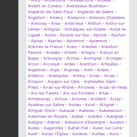
-
Ancy
-
Andancette
-
Andelaroche
-
Andelat
-
Andert-et-Condon
-
Andrézieux-Bouthéon
-
Anglards-de-Saint-Flour
-
Anglards-de-Salers
-
Anglefort
-
Annecy
-
Anneyron
-
Annoisin-Chatelans
-
Annonay
-
Anse
-
Anterrieux
-
Anthon
-
Anthy-sur-
Léman
-
Antignac
-
Antraigues-sur-Volane
-
Anzat-le-
Luguet
-
Aoste
-
Aouste-sur-Sye
-
Apchat
-
Apchon
-
Apinac
-
Apprieu
-
Apremont
-
Apremont
-
Arâches-la-Frasse
-
Aranc
-
Arandas
-
Arandon-
Passins
-
Araules
-
Arbent
-
Arbigny
-
Arboys en
Bugey
-
Arbusigny
-
Arches
-
Archignat
-
Arcinges
-
Arcon
-
Arconsat
-
Ardes
-
Arenthon
-
Arfeuilles
-
Argentine
-
Argis
-
Argonay
-
Arith
-
Arlanc
-
Arlebosc
-
Arlempdes
-
Armoy
-
Arnac
-
Arnas
-
Arnayon
-
Arpajon-sur-Cère
-
Arpheuilles-Saint-
Priest
-
Arras-sur-Rhône
-
Arronnes
-
Arsac-en-Velay
-
Ars-les-Favets
-
Ars-sur-Formans
-
Artas
-
Arthémonay
-
Arthun
-
Artonne
-
Arvillard
-
Arzay
-
Asnières-sur-Saône
-
Assieu
-
Astet
-
Attignat
-
Attignat-Oncin
-
Aubazat
-
Aubenas
-
Aubenasson
-
Auberives-en-Royans
-
Aubiat
-
Aubière
-
Aubignas
-
Aubigny
-
Aubres
-
Aubusson-d'Auvergne
-
Aucelon
-
Audes
-
Augerolles
-
Aulhat-Flat
-
Aurec-sur-Loire
-
Aurel
-
Auriac-l'Église
-
Aurières
-
Aurillac
-
Auris
-