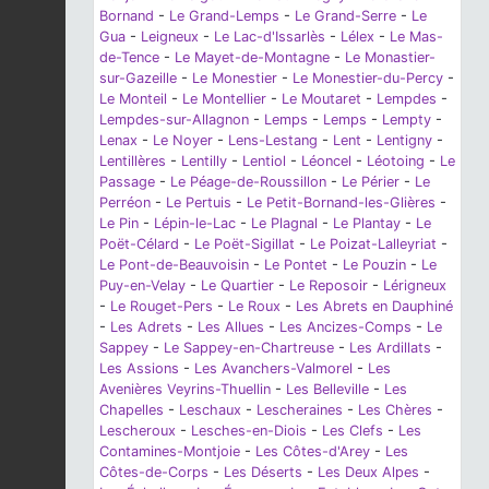
Bornand
-
Le Grand-Lemps
-
Le Grand-Serre
-
Le
Gua
-
Leigneux
-
Le Lac-d'Issarlès
-
Lélex
-
Le Mas-
de-Tence
-
Le Mayet-de-Montagne
-
Le Monastier-
sur-Gazeille
-
Le Monestier
-
Le Monestier-du-Percy
-
Le Monteil
-
Le Montellier
-
Le Moutaret
-
Lempdes
-
Lempdes-sur-Allagnon
-
Lemps
-
Lemps
-
Lempty
-
Lenax
-
Le Noyer
-
Lens-Lestang
-
Lent
-
Lentigny
-
Lentillères
-
Lentilly
-
Lentiol
-
Léoncel
-
Léotoing
-
Le
Passage
-
Le Péage-de-Roussillon
-
Le Périer
-
Le
Perréon
-
Le Pertuis
-
Le Petit-Bornand-les-Glières
-
Le Pin
-
Lépin-le-Lac
-
Le Plagnal
-
Le Plantay
-
Le
Poët-Célard
-
Le Poët-Sigillat
-
Le Poizat-Lalleyriat
-
Le Pont-de-Beauvoisin
-
Le Pontet
-
Le Pouzin
-
Le
Puy-en-Velay
-
Le Quartier
-
Le Reposoir
-
Lérigneux
-
Le Rouget-Pers
-
Le Roux
-
Les Abrets en Dauphiné
-
Les Adrets
-
Les Allues
-
Les Ancizes-Comps
-
Le
Sappey
-
Le Sappey-en-Chartreuse
-
Les Ardillats
-
Les Assions
-
Les Avanchers-Valmorel
-
Les
Avenières Veyrins-Thuellin
-
Les Belleville
-
Les
Chapelles
-
Leschaux
-
Lescheraines
-
Les Chères
-
Lescheroux
-
Lesches-en-Diois
-
Les Clefs
-
Les
Contamines-Montjoie
-
Les Côtes-d'Arey
-
Les
Côtes-de-Corps
-
Les Déserts
-
Les Deux Alpes
-