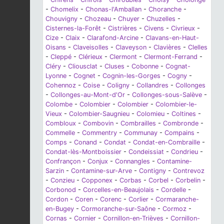
-
Chomelix
-
Chonas-l'Amballan
-
Choranche
-
Chouvigny
-
Chozeau
-
Chuyer
-
Chuzelles
-
Cisternes-la-Forêt
-
Cistrières
-
Civens
-
Civrieux
-
Cize
-
Claix
-
Clarafond-Arcine
-
Clavans-en-Haut-
Oisans
-
Claveisolles
-
Claveyson
-
Clavières
-
Clelles
-
Cleppé
-
Clérieux
-
Clermont
-
Clermont-Ferrand
-
Cléry
-
Cliousclat
-
Cluses
-
Cobonne
-
Cognat-
Lyonne
-
Cognet
-
Cognin-les-Gorges
-
Cogny
-
Cohennoz
-
Coise
-
Coligny
-
Collandres
-
Collonges
-
Collonges-au-Mont-d'Or
-
Collonges-sous-Salève
-
Colombe
-
Colombier
-
Colombier
-
Colombier-le-
Vieux
-
Colombier-Saugnieu
-
Colomieu
-
Coltines
-
Combloux
-
Combovin
-
Combrailles
-
Combronde
-
Commelle
-
Commentry
-
Communay
-
Compains
-
Comps
-
Conand
-
Condat
-
Condat-en-Combraille
-
Condat-lès-Montboissier
-
Condeissiat
-
Condrieu
-
Confrançon
-
Conjux
-
Connangles
-
Contamine-
Sarzin
-
Contamine-sur-Arve
-
Contigny
-
Contrevoz
-
Conzieu
-
Copponex
-
Corbas
-
Corbel
-
Corbelin
-
Corbonod
-
Corcelles-en-Beaujolais
-
Cordelle
-
Cordon
-
Coren
-
Corenc
-
Corlier
-
Cormaranche-
en-Bugey
-
Cormoranche-sur-Saône
-
Cormoz
-
Cornas
-
Cornier
-
Cornillon-en-Trièves
-
Cornillon-