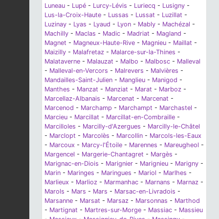
Luneau
-
Lupé
-
Lurcy-Lévis
-
Luriecq
-
Lusigny
-
Lus-la-Croix-Haute
-
Lussas
-
Lussat
-
Luzillat
-
Luzinay
-
Lyas
-
Lyaud
-
Lyon
-
Mably
-
Machézal
-
Machilly
-
Maclas
-
Madic
-
Madriat
-
Magland
-
Magnet
-
Magneux-Haute-Rive
-
Magnieu
-
Maillat
-
Maizilly
-
Malafretaz
-
Malarce-sur-la-Thines
-
Malataverne
-
Malauzat
-
Malbo
-
Malbosc
-
Malleval
-
Malleval-en-Vercors
-
Malrevers
-
Malvières
-
Mandailles-Saint-Julien
-
Manglieu
-
Manigod
-
Manthes
-
Manzat
-
Manziat
-
Marat
-
Marboz
-
Marcellaz-Albanais
-
Marcenat
-
Marcenat
-
Marcenod
-
Marchamp
-
Marchampt
-
Marchastel
-
Marcieu
-
Marcillat
-
Marcillat-en-Combraille
-
Marcilloles
-
Marcilly-d'Azergues
-
Marcilly-le-Châtel
-
Marclopt
-
Marcolès
-
Marcollin
-
Marcols-les-Eaux
-
Marcoux
-
Marcy-l'Étoile
-
Marennes
-
Mareugheol
-
Margencel
-
Margerie-Chantagret
-
Margès
-
Marignac-en-Diois
-
Marignier
-
Marignieu
-
Marigny
-
Marin
-
Maringes
-
Maringues
-
Mariol
-
Marlhes
-
Marlieux
-
Marlioz
-
Marmanhac
-
Marnans
-
Marnaz
-
Marols
-
Mars
-
Mars
-
Marsac-en-Livradois
-
Marsanne
-
Marsat
-
Marsaz
-
Marsonnas
-
Marthod
-
Martignat
-
Martres-sur-Morge
-
Massiac
-
Massieu