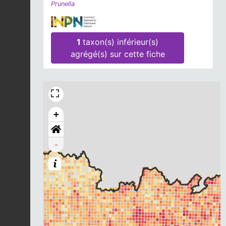
Prunella
1
taxon(s) inférieur(s)
agrégé(s) sur cette fiche
+
-