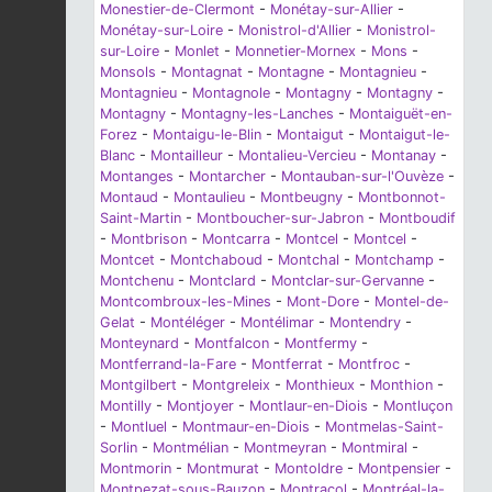
Monestier-de-Clermont
-
Monétay-sur-Allier
-
Monétay-sur-Loire
-
Monistrol-d'Allier
-
Monistrol-
sur-Loire
-
Monlet
-
Monnetier-Mornex
-
Mons
-
Monsols
-
Montagnat
-
Montagne
-
Montagnieu
-
Montagnieu
-
Montagnole
-
Montagny
-
Montagny
-
Montagny
-
Montagny-les-Lanches
-
Montaiguët-en-
Forez
-
Montaigu-le-Blin
-
Montaigut
-
Montaigut-le-
Blanc
-
Montailleur
-
Montalieu-Vercieu
-
Montanay
-
Montanges
-
Montarcher
-
Montauban-sur-l'Ouvèze
-
Montaud
-
Montaulieu
-
Montbeugny
-
Montbonnot-
Saint-Martin
-
Montboucher-sur-Jabron
-
Montboudif
-
Montbrison
-
Montcarra
-
Montcel
-
Montcel
-
Montcet
-
Montchaboud
-
Montchal
-
Montchamp
-
Montchenu
-
Montclard
-
Montclar-sur-Gervanne
-
Montcombroux-les-Mines
-
Mont-Dore
-
Montel-de-
Gelat
-
Montéléger
-
Montélimar
-
Montendry
-
Monteynard
-
Montfalcon
-
Montfermy
-
Montferrand-la-Fare
-
Montferrat
-
Montfroc
-
Montgilbert
-
Montgreleix
-
Monthieux
-
Monthion
-
Montilly
-
Montjoyer
-
Montlaur-en-Diois
-
Montluçon
-
Montluel
-
Montmaur-en-Diois
-
Montmelas-Saint-
Sorlin
-
Montmélian
-
Montmeyran
-
Montmiral
-
Montmorin
-
Montmurat
-
Montoldre
-
Montpensier
-
Montpezat-sous-Bauzon
-
Montracol
-
Montréal-la-