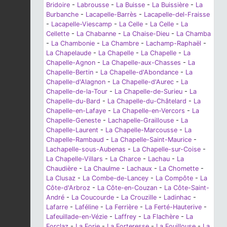
Bridoire
-
Labrousse
-
La Buisse
-
La Buissière
-
La
Burbanche
-
Lacapelle-Barrès
-
Lacapelle-del-Fraisse
-
Lacapelle-Viescamp
-
La Celle
-
La Celle
-
La
Cellette
-
La Chabanne
-
La Chaise-Dieu
-
La Chamba
-
La Chambonie
-
La Chambre
-
Lachamp-Raphaël
-
La Chapelaude
-
La Chapelle
-
La Chapelle
-
La
Chapelle-Agnon
-
La Chapelle-aux-Chasses
-
La
Chapelle-Bertin
-
La Chapelle-d'Abondance
-
La
Chapelle-d'Alagnon
-
La Chapelle-d'Aurec
-
La
Chapelle-de-la-Tour
-
La Chapelle-de-Surieu
-
La
Chapelle-du-Bard
-
La Chapelle-du-Châtelard
-
La
Chapelle-en-Lafaye
-
La Chapelle-en-Vercors
-
La
Chapelle-Geneste
-
Lachapelle-Graillouse
-
La
Chapelle-Laurent
-
La Chapelle-Marcousse
-
La
Chapelle-Rambaud
-
La Chapelle-Saint-Maurice
-
Lachapelle-sous-Aubenas
-
La Chapelle-sur-Coise
-
La Chapelle-Villars
-
La Charce
-
Lachau
-
La
Chaudière
-
La Chaulme
-
Lachaux
-
La Chomette
-
La Clusaz
-
La Combe-de-Lancey
-
La Compôte
-
La
Côte-d'Arbroz
-
La Côte-en-Couzan
-
La Côte-Saint-
André
-
La Coucourde
-
La Crouzille
-
Ladinhac
-
Lafarre
-
Laféline
-
La Ferrière
-
La Ferté-Hauterive
-
Lafeuillade-en-Vézie
-
Laffrey
-
La Flachère
-
La
Forclaz
-
La Forie
-
La Forteresse
-
La Fouillouse
-
La