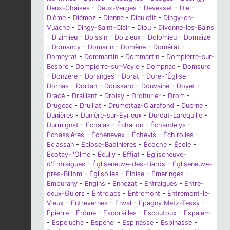
Deux-Chaises
-
Deux-Verges
-
Devesset
-
Die
-
Dième
-
Diémoz
-
Dienne
-
Dieulefit
-
Dingy-en-
Vuache
-
Dingy-Saint-Clair
-
Diou
-
Divonne-les-Bains
-
Dizimieu
-
Doissin
-
Doizieux
-
Dolomieu
-
Domaize
-
Domancy
-
Domarin
-
Domène
-
Domérat
-
Domeyrat
-
Dommartin
-
Dommartin
-
Dompierre-sur-
Besbre
-
Dompierre-sur-Veyle
-
Dompnac
-
Domsure
-
Donzère
-
Doranges
-
Dorat
-
Dore-l'Église
-
Dornas
-
Dortan
-
Doussard
-
Douvaine
-
Doyet
-
Dracé
-
Draillant
-
Droisy
-
Droiturier
-
Drom
-
Drugeac
-
Druillat
-
Drumettaz-Clarafond
-
Duerne
-
Dunières
-
Dunière-sur-Eyrieux
-
Durdat-Larequille
-
Durmignat
-
Échalas
-
Échallon
-
Échandelys
-
Échassières
-
Échenevex
-
Échevis
-
Échirolles
-
Eclassan
-
Eclose-Badinières
-
Écoche
-
École
-
Écotay-l'Olme
-
Écully
-
Effiat
-
Égliseneuve-
d'Entraigues
-
Égliseneuve-des-Liards
-
Égliseneuve-
près-Billom
-
Églisolles
-
Éloise
-
Émeringes
-
Empurany
-
Engins
-
Ennezat
-
Entraigues
-
Entre-
deux-Guiers
-
Entrelacs
-
Entremont
-
Entremont-le-
Vieux
-
Entrevernes
-
Enval
-
Epagny Metz-Tessy
-
Épierre
-
Érôme
-
Escorailles
-
Escoutoux
-
Espalem
-
Espeluche
-
Espenel
-
Espinasse
-
Espinasse
-