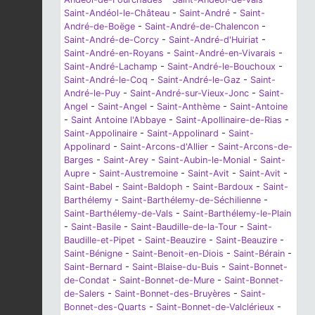
Saint-Andéol-le-Château
-
Saint-André
-
Saint-
André-de-Boëge
-
Saint-André-de-Chalencon
-
Saint-André-de-Corcy
-
Saint-André-d'Huiriat
-
Saint-André-en-Royans
-
Saint-André-en-Vivarais
-
Saint-André-Lachamp
-
Saint-André-le-Bouchoux
-
Saint-André-le-Coq
-
Saint-André-le-Gaz
-
Saint-
André-le-Puy
-
Saint-André-sur-Vieux-Jonc
-
Saint-
Angel
-
Saint-Angel
-
Saint-Anthème
-
Saint-Antoine
-
Saint Antoine l'Abbaye
-
Saint-Apollinaire-de-Rias
-
Saint-Appolinaire
-
Saint-Appolinard
-
Saint-
Appolinard
-
Saint-Arcons-d'Allier
-
Saint-Arcons-de-
Barges
-
Saint-Arey
-
Saint-Aubin-le-Monial
-
Saint-
Aupre
-
Saint-Austremoine
-
Saint-Avit
-
Saint-Avit
-
Saint-Babel
-
Saint-Baldoph
-
Saint-Bardoux
-
Saint-
Barthélemy
-
Saint-Barthélemy-de-Séchilienne
-
Saint-Barthélemy-de-Vals
-
Saint-Barthélemy-le-Plain
-
Saint-Basile
-
Saint-Baudille-de-la-Tour
-
Saint-
Baudille-et-Pipet
-
Saint-Beauzire
-
Saint-Beauzire
-
Saint-Bénigne
-
Saint-Benoit-en-Diois
-
Saint-Bérain
-
Saint-Bernard
-
Saint-Blaise-du-Buis
-
Saint-Bonnet-
de-Condat
-
Saint-Bonnet-de-Mure
-
Saint-Bonnet-
de-Salers
-
Saint-Bonnet-des-Bruyères
-
Saint-
Bonnet-des-Quarts
-
Saint-Bonnet-de-Valclérieux
-