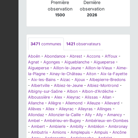
Première
Dernière
observation
observation
1500
2026
3471
communes
1421
observateurs
Aboën
-
Abondance
-
Abrest
-
Accons
-
Affoux
-
Agnat
-
Agonges
-
Aigueblanche
-
Aigueperse
-
Aigueperse
-
Aillon-le-Jeune
-
Aillon-le-Vieux
-
Aime-
la-Plagne
-
Ainay-le-Château
-
Aiton
-
Aix-la-Fayette
-
Aix-les-Bains
-
Aizac
-
Ajoux
-
Albepierre-Bredons
-
Albertville
-
Albiez-le-Jeune
-
Albiez-Montrond
-
Albigny-sur-Saône
-
Albon
-
Albon-d'Ardèche
-
Alboussière
-
Alex
-
Aleyrac
-
Alissas
-
Allan
-
Allanche
-
Allègre
-
Allemond
-
Alleuze
-
Allevard
-
Allèves
-
Allex
-
Alleyrac
-
Alleyras
-
Allinges
-
Allondaz
-
Allonzier-la-Caille
-
Ally
-
Ally
-
Amancy
-
Ambel
-
Ambérieu-en-Bugey
-
Ambérieux-en-Dombes
-
Ambert
-
Ambierle
-
Ambilly
-
Ambléon
-
Ambronay
-
Ambutrix
-
Amions
-
Amplepuis
-
Ampuis
-
Ancône