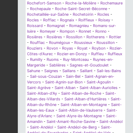
Rochefort-Samson
-
Roche-la-Molière
-
Rochemaure
-
Rochepaule
-
Roche-Saint-Secret-Béconne
-
Rochetaillée-sur-Saône
-
Rochetoirin
-
Rocles
-
Rocles
-
Roffiac
-
Rognaix
-
Roiffieux
-
Roisey
-
Roissard
-
Romagnat
-
Romagnieu
-
Romans-sur-
Isère
-
Romeyer
-
Rompon
-
Ronnet
-
Ronno
-
Rosières
-
Rosières
-
Rossillon
-
Rotherens
-
Rottier
-
Rouffiac
-
Roumégoux
-
Roussieux
-
Roussillon
-
Rouziers
-
Rovon
-
Royas
-
Royat
-
Roybon
-
Rozier-
Côtes-d'Aurec
-
Rozier-en-Donzy
-
Ruffieu
-
Ruffieux
-
Rumilly
-
Ruoms
-
Ruy-Montceau
-
Ruynes-en-
Margeride
-
Sablières
-
Sagnes-et-Goudoulet
-
Sahune
-
Saignes
-
Saillans
-
Saillant
-
Sail-les-Bains
-
Sail-sous-Couzan
-
Sain-Bel
-
Saint-Agnan-en-
Vercors
-
Saint-Agnin-sur-Bion
-
Saint-Agoulin
-
Saint-Agrève
-
Saint-Alban
-
Saint-Alban-Auriolles
-
Saint-Alban-d'Ay
-
Saint-Alban-de-Roche
-
Saint-
Alban-des-Villards
-
Saint-Alban-d'Hurtières
-
Saint-
Alban-du-Rhône
-
Saint-Alban-en-Montagne
-
Saint-
Alban-les-Eaux
-
Saint-Albin-de-Vaulserre
-
Saint-
Alyre-d'Arlanc
-
Saint-Alyre-ès-Montagne
-
Saint-
Amandin
-
Saint-Amant-Roche-Savine
-
Saint-Andéol
-
Saint-Andéol
-
Saint-Andéol-de-Berg
-
Saint-
Andéol-de-Fourchades
-
Saint-Andéol-de-Vals
-