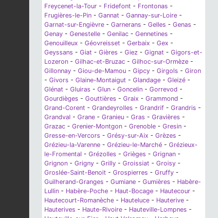
Freycenet-la-Tour
-
Fridefont
-
Frontonas
-
Frugières-le-Pin
-
Gannat
-
Gannay-sur-Loire
-
Garnat-sur-Engièvre
-
Garnerans
-
Gelles
-
Genas
-
Genay
-
Genestelle
-
Genilac
-
Gennetines
-
Genouilleux
-
Géovreisset
-
Gerbaix
-
Gex
-
Geyssans
-
Giat
-
Gières
-
Giez
-
Gignat
-
Gigors-et-
Lozeron
-
Gilhac-et-Bruzac
-
Gilhoc-sur-Ormèze
-
Gillonnay
-
Giou-de-Mamou
-
Gipcy
-
Girgols
-
Giron
-
Givors
-
Glaine-Montaigut
-
Glandage
-
Gleizé
-
Glénat
-
Gluiras
-
Glun
-
Goncelin
-
Gorrevod
-
Gourdièges
-
Gouttières
-
Graix
-
Grammond
-
Grand-Corent
-
Grandeyrolles
-
Grandrif
-
Grandris
-
Grandval
-
Grane
-
Granieu
-
Gras
-
Gravières
-
Grazac
-
Grenier-Montgon
-
Grenoble
-
Gresin
-
Gresse-en-Vercors
-
Grésy-sur-Aix
-
Grèzes
-
Grézieu-la-Varenne
-
Grézieu-le-Marché
-
Grézieux-
le-Fromental
-
Grézolles
-
Grièges
-
Grignan
-
Grignon
-
Grigny
-
Grilly
-
Groissiat
-
Groisy
-
Groslée-Saint-Benoit
-
Grospierres
-
Gruffy
-
Guilherand-Granges
-
Gumiane
-
Gumières
-
Habère-
Lullin
-
Habère-Poche
-
Haut-Bocage
-
Hautecour
-
Hautecourt-Romanèche
-
Hauteluce
-
Hauterive
-
Hauterives
-
Haute-Rivoire
-
Hauteville-Lompnes
-