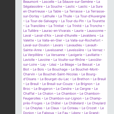
Beaumont
-
Lascelle
-
La Séauve-sur-Semène
-
La
Ségalassière
-
La Souche
-
Lastic
-
Lastic
-
La Sure
en Chartreuse
-
La Table
-
La Terrasse
-
La Terrasse-
sur-Dorlay
-
Lathuile
-
La Thuile
-
La Tour-d'Auvergne
-
La Tour-de-Salvagny
-
La Tour-du-Pin
-
La Tourette
-
La Tranclière
-
La Trinitat
-
La Trinité
-
La Tronche
-
La Tuilière
-
Laurac-en-Vivarais
-
Laurie
-
Laussonne
-
Laval
-
Laval-d'Aix
-
Laval-d'Aurelle
-
Lavaldens
-
La
Valette
-
La Valla-en-Gier
-
La Valla-sur-Rochefort
-
Laval-sur-Doulon
-
Lavars
-
Lavaudieu
-
Lavault-
Sainte-Anne
-
Laveissenet
-
Laveissière
-
La Vernaz
-
La Verpillière
-
La Versanne
-
Lavigerie
-
Lavillatte
-
Laviolle
-
Lavoine
-
La Voulte-sur-Rhône
-
Lavoûte-
sur-Loire
-
Lay
-
Léaz
-
Le Béage
-
Le Bessat
-
Le
Biot
-
Le Bois
-
Le Bouchage
-
Le Bouchet-Mont-
Charvin
-
Le Bouchet-Saint-Nicolas
-
Le Bourg-
d'Oisans
-
Le Bourget-du-Lac
-
Le Brethon
-
Le Breuil
-
Le Breuil
-
Le Breuil-sur-Couze
-
Le Brignon
-
Le
Broc
-
Le Brugeron
-
Le Cendre
-
Le Cergne
-
Le
Chaffal
-
Le Chalon
-
Le Chambon
-
Le Chambon-
Feugerolles
-
Le Chambon-sur-Lignon
-
Le Champ-
près-Froges
-
Le Châtel
-
Le Châtelard
-
Le Cheylard
-
Le Cheylas
-
Le Claux
-
Le Coteau
-
Le Crozet
-
Le
Donjon
-
Le Falgoux
-
Le Fau
-
Légny
-
Le Grand-