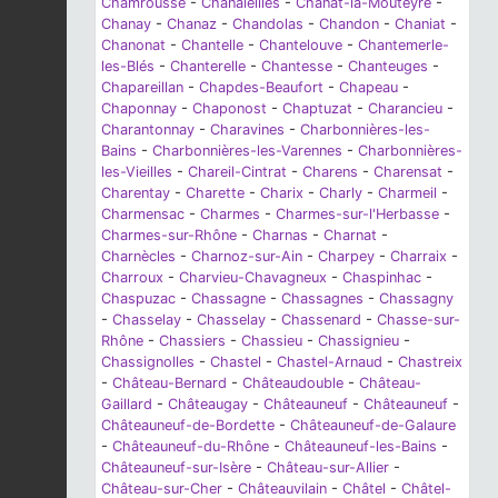
Chamrousse
-
Chanaleilles
-
Chanat-la-Mouteyre
-
Chanay
-
Chanaz
-
Chandolas
-
Chandon
-
Chaniat
-
Chanonat
-
Chantelle
-
Chantelouve
-
Chantemerle-
les-Blés
-
Chanterelle
-
Chantesse
-
Chanteuges
-
Chapareillan
-
Chapdes-Beaufort
-
Chapeau
-
Chaponnay
-
Chaponost
-
Chaptuzat
-
Charancieu
-
Charantonnay
-
Charavines
-
Charbonnières-les-
Bains
-
Charbonnières-les-Varennes
-
Charbonnières-
les-Vieilles
-
Chareil-Cintrat
-
Charens
-
Charensat
-
Charentay
-
Charette
-
Charix
-
Charly
-
Charmeil
-
Charmensac
-
Charmes
-
Charmes-sur-l'Herbasse
-
Charmes-sur-Rhône
-
Charnas
-
Charnat
-
Charnècles
-
Charnoz-sur-Ain
-
Charpey
-
Charraix
-
Charroux
-
Charvieu-Chavagneux
-
Chaspinhac
-
Chaspuzac
-
Chassagne
-
Chassagnes
-
Chassagny
-
Chasselay
-
Chasselay
-
Chassenard
-
Chasse-sur-
Rhône
-
Chassiers
-
Chassieu
-
Chassignieu
-
Chassignolles
-
Chastel
-
Chastel-Arnaud
-
Chastreix
-
Château-Bernard
-
Châteaudouble
-
Château-
Gaillard
-
Châteaugay
-
Châteauneuf
-
Châteauneuf
-
Châteauneuf-de-Bordette
-
Châteauneuf-de-Galaure
-
Châteauneuf-du-Rhône
-
Châteauneuf-les-Bains
-
Châteauneuf-sur-Isère
-
Château-sur-Allier
-
Château-sur-Cher
-
Châteauvilain
-
Châtel
-
Châtel-