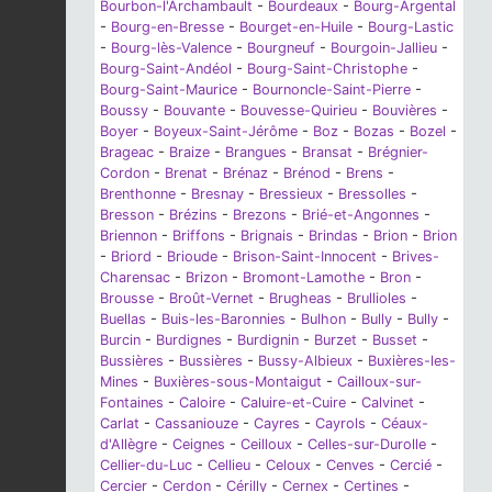
Bourbon-l'Archambault
-
Bourdeaux
-
Bourg-Argental
-
Bourg-en-Bresse
-
Bourget-en-Huile
-
Bourg-Lastic
-
Bourg-lès-Valence
-
Bourgneuf
-
Bourgoin-Jallieu
-
Bourg-Saint-Andéol
-
Bourg-Saint-Christophe
-
Bourg-Saint-Maurice
-
Bournoncle-Saint-Pierre
-
Boussy
-
Bouvante
-
Bouvesse-Quirieu
-
Bouvières
-
Boyer
-
Boyeux-Saint-Jérôme
-
Boz
-
Bozas
-
Bozel
-
Brageac
-
Braize
-
Brangues
-
Bransat
-
Brégnier-
Cordon
-
Brenat
-
Brénaz
-
Brénod
-
Brens
-
Brenthonne
-
Bresnay
-
Bressieux
-
Bressolles
-
Bresson
-
Brézins
-
Brezons
-
Brié-et-Angonnes
-
Briennon
-
Briffons
-
Brignais
-
Brindas
-
Brion
-
Brion
-
Briord
-
Brioude
-
Brison-Saint-Innocent
-
Brives-
Charensac
-
Brizon
-
Bromont-Lamothe
-
Bron
-
Brousse
-
Broût-Vernet
-
Brugheas
-
Brullioles
-
Buellas
-
Buis-les-Baronnies
-
Bulhon
-
Bully
-
Bully
-
Burcin
-
Burdignes
-
Burdignin
-
Burzet
-
Busset
-
Bussières
-
Bussières
-
Bussy-Albieux
-
Buxières-les-
Mines
-
Buxières-sous-Montaigut
-
Cailloux-sur-
Fontaines
-
Caloire
-
Caluire-et-Cuire
-
Calvinet
-
Carlat
-
Cassaniouze
-
Cayres
-
Cayrols
-
Céaux-
d'Allègre
-
Ceignes
-
Ceilloux
-
Celles-sur-Durolle
-
Cellier-du-Luc
-
Cellieu
-
Celoux
-
Cenves
-
Cercié
-
Cercier
-
Cerdon
-
Cérilly
-
Cernex
-
Certines
-