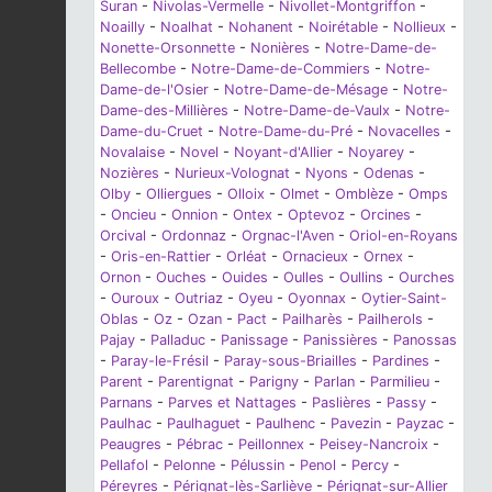
Suran
-
Nivolas-Vermelle
-
Nivollet-Montgriffon
-
Noailly
-
Noalhat
-
Nohanent
-
Noirétable
-
Nollieux
-
Nonette-Orsonnette
-
Nonières
-
Notre-Dame-de-
Bellecombe
-
Notre-Dame-de-Commiers
-
Notre-
Dame-de-l'Osier
-
Notre-Dame-de-Mésage
-
Notre-
Dame-des-Millières
-
Notre-Dame-de-Vaulx
-
Notre-
Dame-du-Cruet
-
Notre-Dame-du-Pré
-
Novacelles
-
Novalaise
-
Novel
-
Noyant-d'Allier
-
Noyarey
-
Nozières
-
Nurieux-Volognat
-
Nyons
-
Odenas
-
Olby
-
Olliergues
-
Olloix
-
Olmet
-
Omblèze
-
Omps
-
Oncieu
-
Onnion
-
Ontex
-
Optevoz
-
Orcines
-
Orcival
-
Ordonnaz
-
Orgnac-l'Aven
-
Oriol-en-Royans
-
Oris-en-Rattier
-
Orléat
-
Ornacieux
-
Ornex
-
Ornon
-
Ouches
-
Ouides
-
Oulles
-
Oullins
-
Ourches
-
Ouroux
-
Outriaz
-
Oyeu
-
Oyonnax
-
Oytier-Saint-
Oblas
-
Oz
-
Ozan
-
Pact
-
Pailharès
-
Pailherols
-
Pajay
-
Palladuc
-
Panissage
-
Panissières
-
Panossas
-
Paray-le-Frésil
-
Paray-sous-Briailles
-
Pardines
-
Parent
-
Parentignat
-
Parigny
-
Parlan
-
Parmilieu
-
Parnans
-
Parves et Nattages
-
Paslières
-
Passy
-
Paulhac
-
Paulhaguet
-
Paulhenc
-
Pavezin
-
Payzac
-
Peaugres
-
Pébrac
-
Peillonnex
-
Peisey-Nancroix
-
Pellafol
-
Pelonne
-
Pélussin
-
Penol
-
Percy
-
Péreyres
-
Pérignat-lès-Sarliève
-
Pérignat-sur-Allier