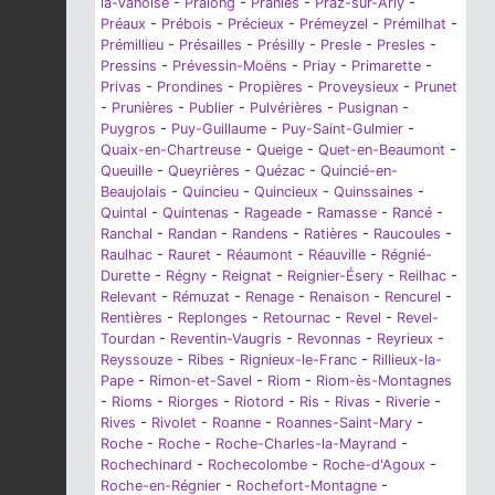
la-Vanoise
-
Pralong
-
Pranles
-
Praz-sur-Arly
-
Préaux
-
Prébois
-
Précieux
-
Prémeyzel
-
Prémilhat
-
Prémillieu
-
Présailles
-
Présilly
-
Presle
-
Presles
-
Pressins
-
Prévessin-Moëns
-
Priay
-
Primarette
-
Privas
-
Prondines
-
Propières
-
Proveysieux
-
Prunet
-
Prunières
-
Publier
-
Pulvérières
-
Pusignan
-
Puygros
-
Puy-Guillaume
-
Puy-Saint-Gulmier
-
Quaix-en-Chartreuse
-
Queige
-
Quet-en-Beaumont
-
Queuille
-
Queyrières
-
Quézac
-
Quincié-en-
Beaujolais
-
Quincieu
-
Quincieux
-
Quinssaines
-
Quintal
-
Quintenas
-
Rageade
-
Ramasse
-
Rancé
-
Ranchal
-
Randan
-
Randens
-
Ratières
-
Raucoules
-
Raulhac
-
Rauret
-
Réaumont
-
Réauville
-
Régnié-
Durette
-
Régny
-
Reignat
-
Reignier-Ésery
-
Reilhac
-
Relevant
-
Rémuzat
-
Renage
-
Renaison
-
Rencurel
-
Rentières
-
Replonges
-
Retournac
-
Revel
-
Revel-
Tourdan
-
Reventin-Vaugris
-
Revonnas
-
Reyrieux
-
Reyssouze
-
Ribes
-
Rignieux-le-Franc
-
Rillieux-la-
Pape
-
Rimon-et-Savel
-
Riom
-
Riom-ès-Montagnes
-
Rioms
-
Riorges
-
Riotord
-
Ris
-
Rivas
-
Riverie
-
Rives
-
Rivolet
-
Roanne
-
Roannes-Saint-Mary
-
Roche
-
Roche
-
Roche-Charles-la-Mayrand
-
Rochechinard
-
Rochecolombe
-
Roche-d'Agoux
-
Roche-en-Régnier
-
Rochefort-Montagne
-