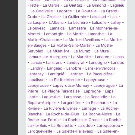
Frette
-
La Garde
-
La Giettaz
-
La Gimond
-
Lagnieu
-
La Godivelle
-
Lagorce
-
La Goutelle
-
La Grand-
Croix
-
La Gresle
-
La Guillermie
-
Laissaud
-
Laiz
-
La Laupie
-
L'Albenc
-
La Léchère
-
Lalizolle
-
Lalley
-
Lalouvesc
-
Lamaids
-
Lamastre
-
La Monnerie-le-
Montel
-
Lamontgie
-
La Morte
-
Lamothe
-
La
Motte-Chalancon
-
La Motte-d'Aveillans
-
La Motte-
en-Bauges
-
La Motte-Saint-Martin
-
La Motte-
Servolex
-
La Mulatière
-
La Muraz
-
La Mure
-
Lamure-sur-Azergues
-
La Murette
-
Lanarce
-
Lanas
-
Lancié
-
Lancrans
-
Landeyrat
-
Landogne
-
Landos
-
Landry
-
Langeac
-
Lanobre
-
Lans-en-Vercors
-
Lantenay
-
Lantignié
-
Lantriac
-
La Pacaudière
-
Lapalisse
-
La Petite-Marche
-
Lapeyrouse
-
Lapeyrouse
-
Lapeyrouse-Mornay
-
Lapeyrugue
-
La
Pierre
-
La Plagne Tarentaise
-
Laprugne
-
Laps
-
Lapte
-
Laqueuille
-
Larajasse
-
La Renaudie
-
La
Répara-Auriples
-
Largentière
-
La Ricamarie
-
La
Rivière
-
La Rivière-Enverse
-
Larnage
-
La Roche-
Blanche
-
La Roche-de-Glun
-
La Roche-Noire
-
La
Roche-sur-Foron
-
La Roche-sur-Grane
-
La Roche-
sur-le-Buis
-
La Rochette
-
Larodde
-
Laroquebrou
-
Laroquevieille
-
La Salette-Fallavaux
-
La Salle-en-