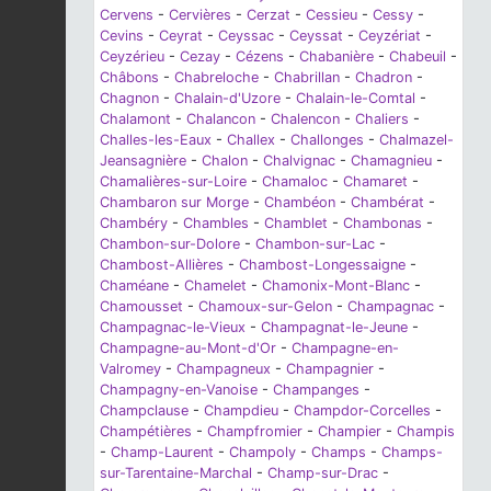
Cervens
-
Cervières
-
Cerzat
-
Cessieu
-
Cessy
-
Cevins
-
Ceyrat
-
Ceyssac
-
Ceyssat
-
Ceyzériat
-
Ceyzérieu
-
Cezay
-
Cézens
-
Chabanière
-
Chabeuil
-
Châbons
-
Chabreloche
-
Chabrillan
-
Chadron
-
Chagnon
-
Chalain-d'Uzore
-
Chalain-le-Comtal
-
Chalamont
-
Chalancon
-
Chalencon
-
Chaliers
-
Challes-les-Eaux
-
Challex
-
Challonges
-
Chalmazel-
Jeansagnière
-
Chalon
-
Chalvignac
-
Chamagnieu
-
Chamalières-sur-Loire
-
Chamaloc
-
Chamaret
-
Chambaron sur Morge
-
Chambéon
-
Chambérat
-
Chambéry
-
Chambles
-
Chamblet
-
Chambonas
-
Chambon-sur-Dolore
-
Chambon-sur-Lac
-
Chambost-Allières
-
Chambost-Longessaigne
-
Chaméane
-
Chamelet
-
Chamonix-Mont-Blanc
-
Chamousset
-
Chamoux-sur-Gelon
-
Champagnac
-
Champagnac-le-Vieux
-
Champagnat-le-Jeune
-
Champagne-au-Mont-d'Or
-
Champagne-en-
Valromey
-
Champagneux
-
Champagnier
-
Champagny-en-Vanoise
-
Champanges
-
Champclause
-
Champdieu
-
Champdor-Corcelles
-
Champétières
-
Champfromier
-
Champier
-
Champis
-
Champ-Laurent
-
Champoly
-
Champs
-
Champs-
sur-Tarentaine-Marchal
-
Champ-sur-Drac
-