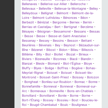
Bellenaves
-
Bellerive-sur-Allier
-
Belleroche
-
Bellevaux
-
Belleville
-
Bellevue-la-Montagne
-
Belley
-
Belleydoux
-
Bellignat
-
Belmont
-
Belmont-de-la-
Loire
-
Belmont-Luthézieu
-
Bénonces
-
Béon
-
Berbezit
-
Béréziat
-
Bergonne
-
Bernex
-
Bernin
-
Berrias-et-Casteljau
-
Bert
-
Bertignat
-
Berzème
-
Bésayes
-
Bésignan
-
Bessamorel
-
Bessans
-
Bessas
-
Besse
-
Besse
-
Besse-et-Saint-Anastaise
-
Bessenay
-
Bessey
-
Bessins
-
Besson
-
Bettant
-
Beurières
-
Bévenais
-
Bey
-
Beynost
-
Bézaudun-sur-
Bîne
-
Bézenet
-
Bibost
-
Bidon
-
Bilieu
-
Billezois
-
Billième
-
Billy
-
Biol
-
Biollet
-
Biozat
-
Birieux
-
Biviers
-
Bizeneuille
-
Bizonnes
-
Blacé
-
Blandin
-
Blanzat
-
Blesle
-
Blomard
-
Blot-l'Église
-
Bloye
-
Bluffy
-
Blyes
-
Boëge
-
Boffres
-
Bogève
-
Bohas-
Meyriat-Rignat
-
Boisset
-
Boisset
-
Boisset-lès-
Montrond
-
Boisset-Saint-Priest
-
Boissey
-
Bolozon
-
Bongheat
-
Bonlieu-sur-Roubion
-
Bonnac
-
Bonne
-
Bonnefamille
-
Bonneval
-
Bonneval
-
Bonneval-sur-
Arc
-
Bonnevaux
-
Bonneville
-
Bons-en-Chablais
-
Bonvillard
-
Bonvillaret
-
Borée
-
Borne
-
Borne
-
Bort-l'Étang
-
Bossey
-
Bossieu
-
Bost
-
Boucieu-le-
Roi
-
Bougé-Chambalud
-
Boulc
-
Bouligneux
-