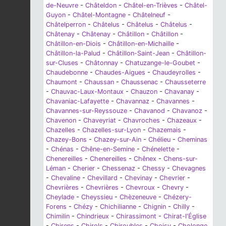
de-Neuvre
-
Châteldon
-
Châtel-en-Trièves
-
Châtel-
Guyon
-
Châtel-Montagne
-
Châtelneuf
-
Châtelperron
-
Châtelus
-
Châtelus
-
Châtelus
-
Châtenay
-
Châtenay
-
Châtillon
-
Châtillon
-
Châtillon-en-Diois
-
Châtillon-en-Michaille
-
Châtillon-la-Palud
-
Châtillon-Saint-Jean
-
Châtillon-
sur-Cluses
-
Châtonnay
-
Chatuzange-le-Goubet
-
Chaudebonne
-
Chaudes-Aigues
-
Chaudeyrolles
-
Chaumont
-
Chaussan
-
Chaussenac
-
Chausseterre
-
Chauvac-Laux-Montaux
-
Chauzon
-
Chavanay
-
Chavaniac-Lafayette
-
Chavannaz
-
Chavannes
-
Chavannes-sur-Reyssouze
-
Chavanod
-
Chavanoz
-
Chavenon
-
Chaveyriat
-
Chavroches
-
Chazeaux
-
Chazelles
-
Chazelles-sur-Lyon
-
Chazemais
-
Chazey-Bons
-
Chazey-sur-Ain
-
Chélieu
-
Cheminas
-
Chénas
-
Chêne-en-Semine
-
Chénelette
-
Chenereilles
-
Chenereilles
-
Chênex
-
Chens-sur-
Léman
-
Cherier
-
Chessenaz
-
Chessy
-
Chevagnes
-
Chevaline
-
Chevillard
-
Chevinay
-
Chevrier
-
Chevrières
-
Chevrières
-
Chevroux
-
Chevry
-
Cheylade
-
Cheyssieu
-
Chèzeneuve
-
Chézery-
Forens
-
Chézy
-
Chichilianne
-
Chignin
-
Chilly
-
Chimilin
-
Chindrieux
-
Chirassimont
-
Chirat-l'Église
-
Chirens
-
Chirols
-
Chiroubles
-
Choisy
-
Cholonge