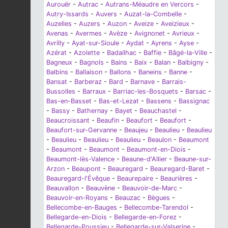
Aurouër
-
Autrac
-
Autrans-Méaudre en Vercors
-
Autry-Issards
-
Auvers
-
Auzat-la-Combelle
-
Auzelles
-
Auzers
-
Auzon
-
Aveize
-
Aveizieux
-
Avenas
-
Avermes
-
Avèze
-
Avignonet
-
Avrieux
-
Avrilly
-
Ayat-sur-Sioule
-
Aydat
-
Ayrens
-
Ayse
-
Azérat
-
Azolette
-
Badailhac
-
Baffie
-
Bâgé-la-Ville
-
Bagneux
-
Bagnols
-
Bains
-
Baix
-
Balan
-
Balbigny
-
Balbins
-
Ballaison
-
Ballons
-
Baneins
-
Banne
-
Bansat
-
Barberaz
-
Bard
-
Barnave
-
Barrais-
Bussolles
-
Barraux
-
Barriac-les-Bosquets
-
Barsac
-
Bas-en-Basset
-
Bas-et-Lezat
-
Bassens
-
Bassignac
-
Bassy
-
Bathernay
-
Bayet
-
Beauchastel
-
Beaucroissant
-
Beaufin
-
Beaufort
-
Beaufort
-
Beaufort-sur-Gervanne
-
Beaujeu
-
Beaulieu
-
Beaulieu
-
Beaulieu
-
Beaulieu
-
Beaulieu
-
Beaulon
-
Beaumont
-
Beaumont
-
Beaumont
-
Beaumont-en-Diois
-
Beaumont-lès-Valence
-
Beaune-d'Allier
-
Beaune-sur-
Arzon
-
Beaupont
-
Beauregard
-
Beauregard-Baret
-
Beauregard-l'Évêque
-
Beaurepaire
-
Beaurières
-
Beauvallon
-
Beauvène
-
Beauvoir-de-Marc
-
Beauvoir-en-Royans
-
Beauzac
-
Bègues
-
Bellecombe-en-Bauges
-
Bellecombe-Tarendol
-
Bellegarde-en-Diois
-
Bellegarde-en-Forez
-
Bellegarde-Poussieu
-
Bellegarde-sur-Valserine
-