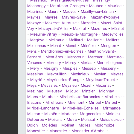
-
Massieux
-
Massignieu-de-Rives
-
Massingy
-
Massongy
-
Matafelon-Granges
-
Maubec
-
Mauriac
-
Maurines
-
Maurs
-
Mauves
-
Maxilly-sur-Léman
-
Mayres
-
Mayres
-
Mayres-Savel
-
Mazan-l'Abbaye
-
Mazaye
-
Mazerat-Aurouze
-
Mazerier
-
Mazet-Saint-
Voy
-
Mazeyrat-d'Allier
-
Mazirat
-
Mazoires
-
Méallet
-
Meaulne-Vitray
-
Meaux-la-Montagne
-
Medeyrolles
-
Megève
-
Meilhaud
-
Meillard
-
Meillerie
-
Meillers
-
Meillonnas
-
Menat
-
Menet
-
Ménétrol
-
Menglon
-
Mens
-
Menthonnex-en-Bornes
-
Menthon-Saint-
Bernard
-
Mentières
-
Mercœur
-
Mercuer
-
Mercurol-
Veaunes
-
Mercury
-
Mercy
-
Merlas
-
Merle-Leignec
-
Méry
-
Mésigny
-
Mesples
-
Messeix
-
Messery
-
Messimy
-
Mévouillon
-
Meximieux
-
Meylan
-
Meyras
-
Meyrié
-
Meyrieu-les-Étangs
-
Meyrieux-Trouet
-
Meys
-
Meyssiez
-
Meyzieu
-
Mezel
-
Mézériat
-
Mézilhac
-
Mieussy
-
Mijoux
-
Minzier
-
Mionnay
-
Mions
-
Mirabel
-
Mirabel-aux-Baronnies
-
Mirabel-et-
Blacons
-
Mirefleurs
-
Miremont
-
Miribel
-
Miribel
-
Miribel-Lanchâtre
-
Miribel-les-Échelles
-
Mirmande
-
Miscon
-
Mizoën
-
Modane
-
Mogneneins
-
Moidieu-
Détourbe
-
Moirans
-
Moiré
-
Moissat
-
Moissieu-sur-
Dolon
-
Molèdes
-
Molinet
-
Molles
-
Molompize
-
Monestier
-
Monestier
-
Monestier-d'Ambel
-