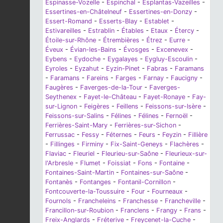
Espinasse-Vozelle
-
Espinchal
-
Esplantas-Vazeilles
-
Essertines-en-Châtelneuf
-
Essertines-en-Donzy
-
Essert-Romand
-
Esserts-Blay
-
Establet
-
Estivareilles
-
Estrablin
-
Étables
-
Etaux
-
Étercy
-
Étoile-sur-Rhône
-
Étrembières
-
Étrez
-
Eurre
-
Éveux
-
Évian-les-Bains
-
Évosges
-
Excenevex
-
Eybens
-
Eydoche
-
Eygalayes
-
Eygluy-Escoulin
-
Eyroles
-
Eyzahut
-
Eyzin-Pinet
-
Fabras
-
Faramans
-
Faramans
-
Fareins
-
Farges
-
Farnay
-
Faucigny
-
Faugères
-
Faverges-de-la-Tour
-
Faverges-
Seythenex
-
Fayet-le-Château
-
Fayet-Ronaye
-
Fay-
sur-Lignon
-
Feigères
-
Feillens
-
Feissons-sur-Isère
-
Feissons-sur-Salins
-
Félines
-
Félines
-
Fernoël
-
Ferrières-Saint-Mary
-
Ferrières-sur-Sichon
-
Ferrussac
-
Fessy
-
Féternes
-
Feurs
-
Feyzin
-
Fillière
-
Fillinges
-
Firminy
-
Fix-Saint-Geneys
-
Flachères
-
Flaviac
-
Fleuriel
-
Fleurieu-sur-Saône
-
Fleurieux-sur-
l'Arbresle
-
Flumet
-
Foissiat
-
Fons
-
Fontaine
-
Fontaines-Saint-Martin
-
Fontaines-sur-Saône
-
Fontanès
-
Fontanges
-
Fontanil-Cornillon
-
Fontcouverte-la-Toussuire
-
Four
-
Fourneaux
-
Fournols
-
Francheleins
-
Franchesse
-
Francheville
-
Francillon-sur-Roubion
-
Franclens
-
Frangy
-
Frans
-
Freix-Anglards
-
Fréterive
-
Freycenet-la-Cuche
-