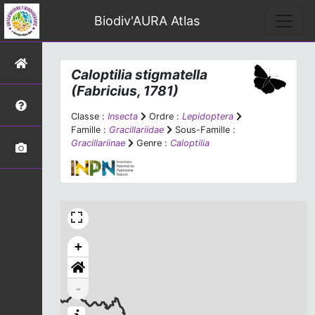
Biodiv'AURA Atlas
Caloptilia stigmatella
(Fabricius, 1781)
Classe :
Insecta
Ordre :
Lepidoptera
Famille :
Gracillariidae
Sous-Famille :
Gracillariinae
Genre :
Caloptilia
+
-