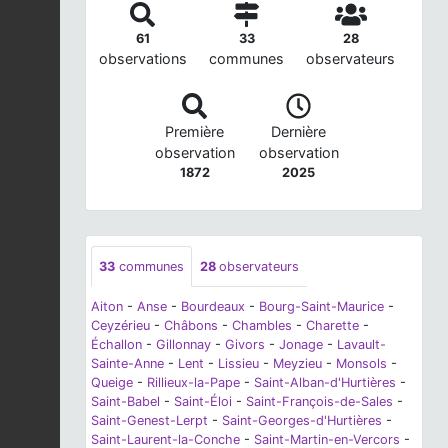
61
33
28
observations
communes
observateurs
Première
Dernière
observation
observation
1872
2025
33
communes
28
observateurs
Aiton
-
Anse
-
Bourdeaux
-
Bourg-Saint-Maurice
-
Ceyzérieu
-
Châbons
-
Chambles
-
Charette
-
Échallon
-
Gillonnay
-
Givors
-
Jonage
-
Lavault-
Sainte-Anne
-
Lent
-
Lissieu
-
Meyzieu
-
Monsols
-
Queige
-
Rillieux-la-Pape
-
Saint-Alban-d'Hurtières
-
Saint-Babel
-
Saint-Éloi
-
Saint-François-de-Sales
-
Saint-Genest-Lerpt
-
Saint-Georges-d'Hurtières
-
Saint-Laurent-la-Conche
-
Saint-Martin-en-Vercors
-