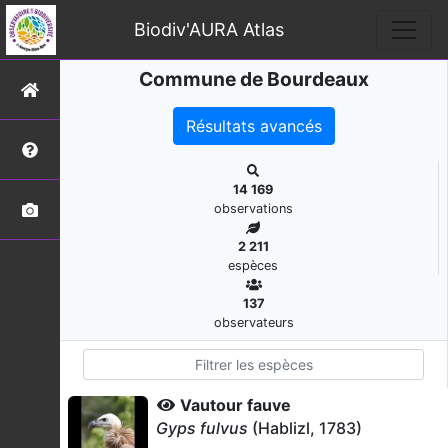
Biodiv'AURA Atlas
Commune de Bourdeaux
Résultats avancés
14 169
observations
2 211
espèces
137
observateurs
Vautour fauve
Gyps fulvus
(Hablizl, 1783)