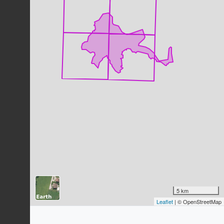
Pouillot de Bonelli
Phylloscopus bonelli
(Vieillot, 1819)
83
observations
Dernière observation en
2023
Fiche espèce
Pouillot véloce
Phylloscopus collybita
(Vieillot,
1817)
80
observations
Dernière observation en
2023
Fiche espèce
Grimpereau des jardins
Certhia brachydactyla
C.L. Brehm,
1820
71
observations
Dernière observation en
2023
Fiche espèce
Bruant zizi
5 km
Emberiza cirlus
Linnaeus, 1766
Leaflet
| © OpenStreetMap
71
observations
Dernière observation en
2023