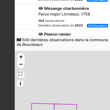
Mésange charbonnière
Parus major
Linnaeus, 1758
104
observations
Dernière observation en
2023
Fiche espèce
Pigeon ramier
500 dernières observations dans la commune
Columba palumbus
Linnaeus, 1758
de
Bourdeaux
101
observations
Dernière observation en
2023
Fiche espèce
+
Mésange bleue
−
Cyanistes caeruleus
(Linnaeus,
1758)
97
observations
Dernière observation en
2023
Fiche espèce
Buse variable
Buteo buteo
(Linnaeus, 1758)
93
observations
Dernière observation en
2023
Fiche espèce