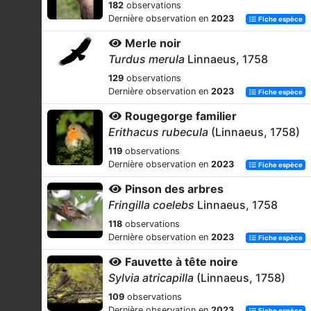
182
observations
Dernière observation en
2023
Fiche espèce
Merle noir
Turdus merula
Linnaeus, 1758
129
observations
Dernière observation en
2023
Fiche espèce
Rougegorge familier
Erithacus rubecula
(Linnaeus, 1758)
119
observations
Dernière observation en
2023
Fiche espèce
Pinson des arbres
Fringilla coelebs
Linnaeus, 1758
118
observations
Dernière observation en
2023
Fiche espèce
Fauvette à tête noire
Sylvia atricapilla
(Linnaeus, 1758)
109
observations
Dernière observation en
2023
Fiche espèce