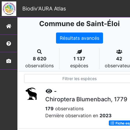
Biodiv'AURA Atlas
Commune de Saint-Éloi
Résultats avancés
8 620
1 137
42
observations
espèces
observateu
-
Chiroptera Blumenbach, 1779
179
observations
Dernière observation en
2023
Fiche e