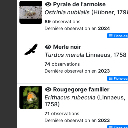
Pyrale de l'armoise
Ostrinia nubilalis
(Hübner, 179
89
observations
Dernière observation en
2024
Fiche e
Merle noir
Turdus merula
Linnaeus, 1758
74
observations
Dernière observation en
2023
Fiche e
Rougegorge familier
Erithacus rubecula
(Linnaeus,
1758)
71
observations
Dernière observation en
2023
Fiche e