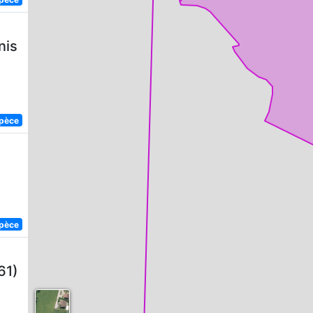
nis
spèce
spèce
61)