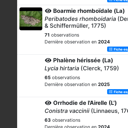
Boarmie rhomboïdale (La)
Peribatodes rhomboidaria
(De
& Schiffermüller, 1775)
71
observations
Dernière observation en
2024
Fiche e
Phalène hérissée (La)
Lycia hirtaria
(Clerck, 1759)
65
observations
Dernière observation en
2025
Fiche e
Orrhodie de l'Airelle (L')
Conistra vaccinii
(Linnaeus, 17
63
observations
Dernière observation en
2024