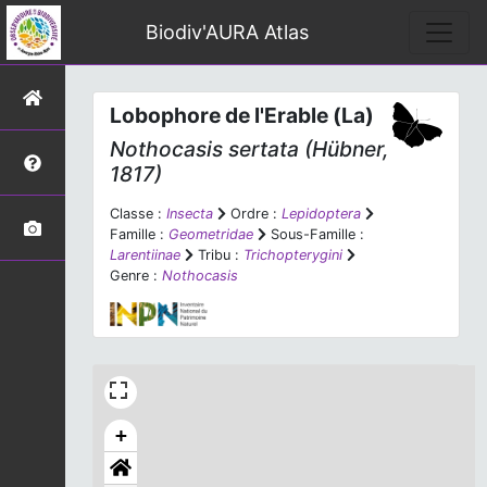
Biodiv'AURA Atlas
Lobophore de l'Erable (La)
Nothocasis sertata
(Hübner,
1817)
Classe :
Insecta
Ordre :
Lepidoptera
Famille :
Geometridae
Sous-Famille :
Larentiinae
Tribu :
Trichopterygini
Genre :
Nothocasis
+