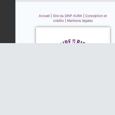
Accueil
|
Site du SINP AURA
|
Conception et
crédits
|
Mentions légales
Piloté par la DREAL, la Région
Auvergne-Rhône-Alpes et l'Office
Français de la Biodiversité