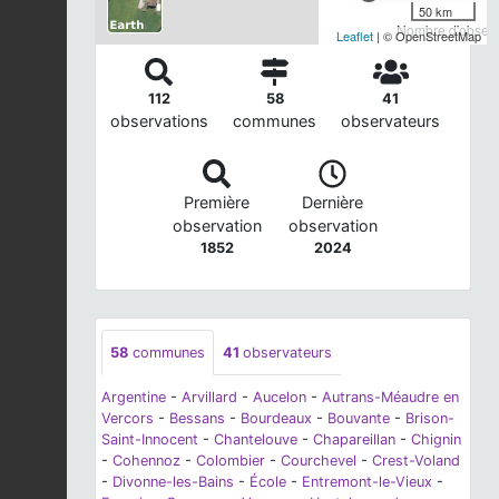
50 km
Nombre d'observa
Leaflet
| © OpenStreetMap
112
58
41
observations
communes
observateurs
Première
Dernière
observation
observation
1852
2024
58
communes
41
observateurs
Argentine
-
Arvillard
-
Aucelon
-
Autrans-Méaudre en
Vercors
-
Bessans
-
Bourdeaux
-
Bouvante
-
Brison-
Saint-Innocent
-
Chantelouve
-
Chapareillan
-
Chignin
-
Cohennoz
-
Colombier
-
Courchevel
-
Crest-Voland
-
Divonne-les-Bains
-
École
-
Entremont-le-Vieux
-