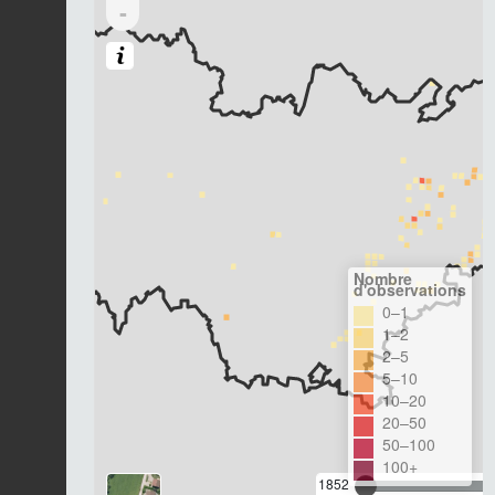
-
Nombre
d'observations
0–1
1–2
2–5
5–10
10–20
20–50
50–100
100+
1852