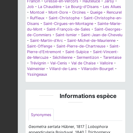
Francin
-
Gresse-en-Vercors
-
Hauteluce
-
Jarsy
-
Job
-
La Chaudière
-
Le Bourg-d'Oisans
-
Les Allues
-
Montcel
-
Mont-Dore
-
Orcines
-
Queige
-
Rencurel
-
Ruffieux
-
Saint-Christophe
-
Saint-Christophe-en-
Oisans
-
Saint-Cirgues-en-Montagne
-
Sainte-Marie-
du-Mont
-
Saint-François-de-Sales
-
Saint-Georges-
de-Commiers
-
Saint-Ismier
-
Saint-Jean-de-Chevelu
-
Saint-Martin-d'Arc
-
Saint-Michel-de-Maurienne
-
Saint-Offenge
-
Saint-Pierre-de-Chartreuse
-
Saint-
Pierre-d'Entremont
-
Saint-Sulpice
-
Saint-Vincent-
de-Mercuze
-
Séchilienne
-
Sermentizon
-
Tarentaise
-
Trévignin
-
Val-Cenis
-
Val de Chaise
-
Valloire
-
Valmeinier
-
Villard-de-Lans
-
Villarodin-Bourget
-
Yssingeaux
Informations espèce
Synonymes
Geometra sertata
Hübner, 1817 |
Lobophora
appendicularia
Boisduval, 1840 |
Trichopteryx