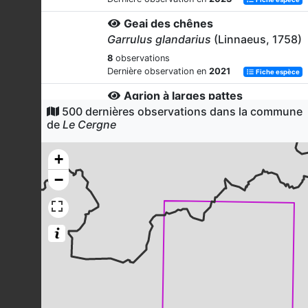
Geai des chênes
Garrulus glandarius
(Linnaeus, 1758)
8
observations
Dernière observation en
2021
Fiche espèce
Agrion à larges pattes
500 dernières observations dans la commune
Platycnemis pennipes
(Pallas, 1771)
de
Le Cergne
8
observations
Dernière observation en
2016
Fiche espèce
+
Grimpereau des jardins
−
Certhia brachydactyla
C.L. Brehm,
1820
7
observations
Dernière observation en
2021
Fiche espèce
Agrion jouvencelle
Coenagrion puella
(Linnaeus, 1758)
7
observations
Dernière observation en
2016
Fiche espèce