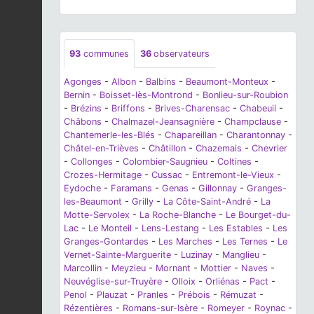
93
communes
36
observateurs
Agonges
-
Albon
-
Balbins
-
Beaumont-Monteux
-
Bernin
-
Boisset-lès-Montrond
-
Bonlieu-sur-Roubion
-
Brézins
-
Briffons
-
Brives-Charensac
-
Chabeuil
-
Châbons
-
Chalmazel-Jeansagnière
-
Champclause
-
Chantemerle-les-Blés
-
Chapareillan
-
Charantonnay
-
Châtel-en-Trièves
-
Châtillon
-
Chazemais
-
Chevrier
-
Collonges
-
Colombier-Saugnieu
-
Coltines
-
Crozes-Hermitage
-
Cussac
-
Entremont-le-Vieux
-
Eydoche
-
Faramans
-
Genas
-
Gillonnay
-
Granges-
les-Beaumont
-
Grilly
-
La Côte-Saint-André
-
La
Motte-Servolex
-
La Roche-Blanche
-
Le Bourget-du-
Lac
-
Le Monteil
-
Lens-Lestang
-
Les Estables
-
Les
Granges-Gontardes
-
Les Marches
-
Les Ternes
-
Le
Vernet-Sainte-Marguerite
-
Luzinay
-
Manglieu
-
Marcollin
-
Meyzieu
-
Mornant
-
Mottier
-
Naves
-
Neuvéglise-sur-Truyère
-
Olloix
-
Orliénas
-
Pact
-
Penol
-
Plauzat
-
Pranles
-
Prébois
-
Rémuzat
-
Rézentières
-
Romans-sur-Isère
-
Romeyer
-
Roynac
-