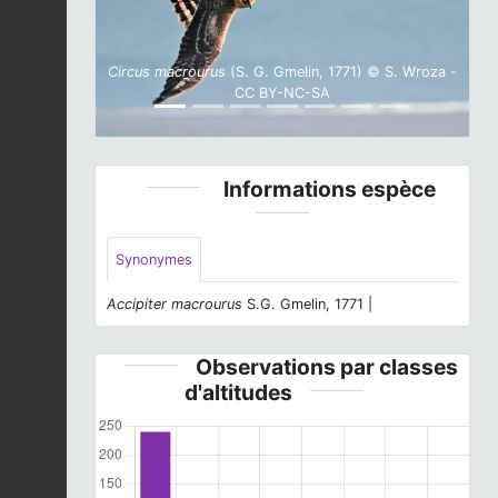
Circus macrourus
(S. G. Gmelin, 1771) © S. Wroza -
CC BY-NC-SA
Informations espèce
Synonymes
Accipiter macrourus
S.G. Gmelin, 1771 |
Observations par classes
d'altitudes