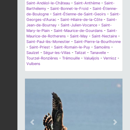
Saint-Andéol-le-Château
-
Saint-Anthème
-
Saint-
Barthélemy
-
Saint-Bonnet-le-Froid
-
Saint-Étienne-
de-Boulogne
-
Saint-Étienne-de-Saint-Geoirs
-
Saint-
Georges-d'Aurac
-
Saint-Hilaire-de-la-Côte
-
Saint-
Jean-de-Bournay
-
Saint-Julien-Vocance
-
Saint-
Mary-le-Plain
-
Saint-Maurice-de-Gourdans
-
Saint-
Maurice-de-Rotherens
-
Saint-May
-
Saint-Nectaire
-
Saint-Paul-lès-Monestier
-
Saint-Pierre-la-Bourlhonne
-
Saint-Priest
-
Saint-Romain-le-Puy
-
Samoëns
-
Saulzet
-
Ségur-les-Villas
-
Talizat
-
Tanavelle
-
Tourzel-Ronzières
-
Trémouille
-
Valuéjols
-
Vernioz
-
Vulbens
Previous
Next