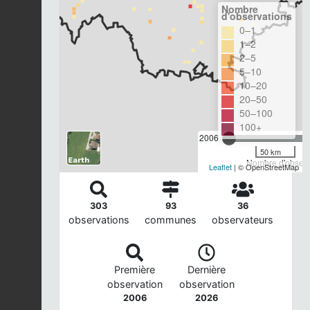
Nombre
d'observations
0–1
1–2
2–5
5–10
10–20
20–50
50–100
100+
2006
50 km
Nombre d'observa
Leaflet
| © OpenStreetMap
303
93
36
observations
communes
observateurs
Première
Dernière
observation
observation
2006
2026