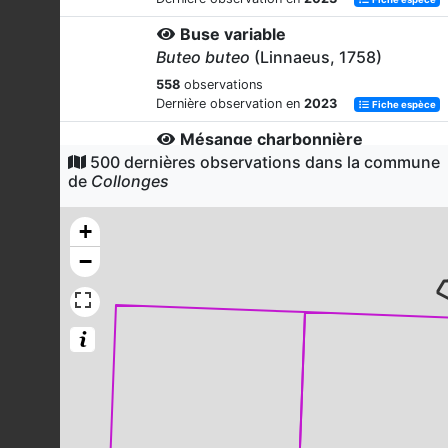
Buse variable
Buteo buteo
(Linnaeus, 1758)
558
observations
Dernière observation en
2023
Fiche espèce
Mésange charbonnière
500 dernières observations dans la commune
Parus major
Linnaeus, 1758
de
Collonges
521
observations
Dernière observation en
2023
Fiche espèce
+
Pic épeiche
−
Dendrocopos major
(Linnaeus, 1758)
489
observations
Dernière observation en
2023
Fiche espèce
Pouillot véloce
Phylloscopus collybita
(Vieillot,
1817)
449
observations
Dernière observation en
2023
Fiche espèce