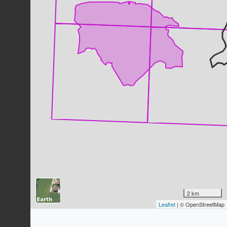
Geai des chênes
Garrulus glandarius
(Linnaeus, 1758)
444
observations
Dernière observation en
2023
Fiche espèce
Mésange bleue
Cyanistes caeruleus
(Linnaeus,
1758)
444
observations
Dernière observation en
2023
Fiche espèce
Goéland leucophée
Larus michahellis
Naumann, 1840
429
observations
Dernière observation en
2023
Fiche espèce
Grand Cormoran
Phalacrocorax carbo
(Linnaeus,
2 km
1758)
Leaflet
| © OpenStreetMap
427
observations
Dernière observation en
2023