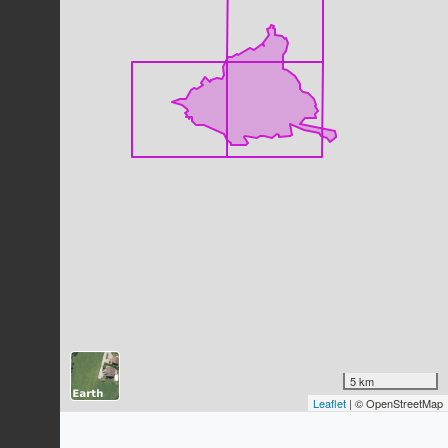
Mésange bleue
Cyanistes caeruleus
(Linnaeus,
1758)
141
observations
Dernière observation en
2023
Fiche espèce
Pie bavarde
Pica pica
(Linnaeus, 1758)
137
observations
Dernière observation en
2023
Fiche espèce
Geai des chênes
Garrulus glandarius
(Linnaeus, 1758)
133
observations
Dernière observation en
2023
Fiche espèce
Corneille noire
Corvus corone
Linnaeus, 1758
5 km
Leaflet
| © OpenStreetMap
128
observations
Dernière observation en
2023
Fiche espèce