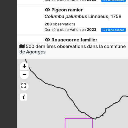
Pigeon ramier
Columba palumbus
Linnaeus, 1758
208
observations
Dernière observation en
2023
Fiche espèce
Rougegorge familier
500 dernières observations dans la commune
Erithacus rubecula
(Linnaeus, 1758)
de
Agonges
190
observations
Dernière observation en
2023
Fiche espèce
+
Pouillot véloce
−
Phylloscopus collybita
(Vieillot,
1817)
167
observations
Dernière observation en
2023
Fiche espèce
Fauvette à tête noire
Sylvia atricapilla
(Linnaeus, 1758)
161
observations
Dernière observation en
2023
Fiche espèce