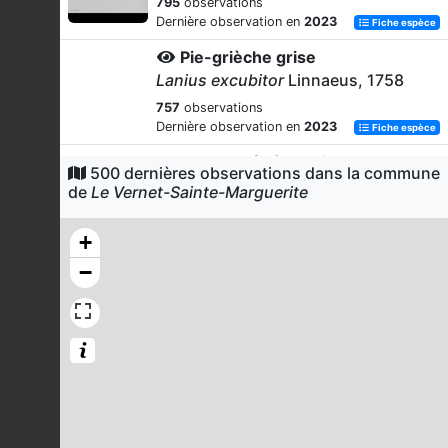
795
observations
Dernière observation en
2023
Fiche espèce
Pie-grièche grise
Lanius excubitor
Linnaeus, 1758
757
observations
Dernière observation en
2023
Fiche espèce
Fauvette à tête noire
500 dernières observations dans la commune
Sylvia atricapilla
(Linnaeus, 1758)
de
Le Vernet-Sainte-Marguerite
731
observations
Dernière observation en
2023
Fiche espèce
+
Bruant jaune
−
Emberiza citrinella
Linnaeus, 1758
622
observations
Dernière observation en
2024
Fiche espèce
Pigeon ramier
Columba palumbus
Linnaeus, 1758
599
observations
Dernière observation en
2024
Fiche espèce