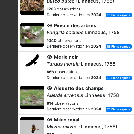
Buteo buteo
(Linnaeus, 1758)
1263
observations
Dernière observation en
2024
Fiche espèce
Pinson des arbres
Fringilla coelebs
Linnaeus, 1758
1040
observations
Dernière observation en
2024
Fiche espèce
Merle noir
Turdus merula
Linnaeus, 1758
866
observations
Dernière observation en
2024
Fiche espèce
Alouette des champs
Alauda arvensis
Linnaeus, 1758
814
observations
Dernière observation en
2024
Fiche espèce
Milan royal
Milvus milvus
(Linnaeus, 1758)