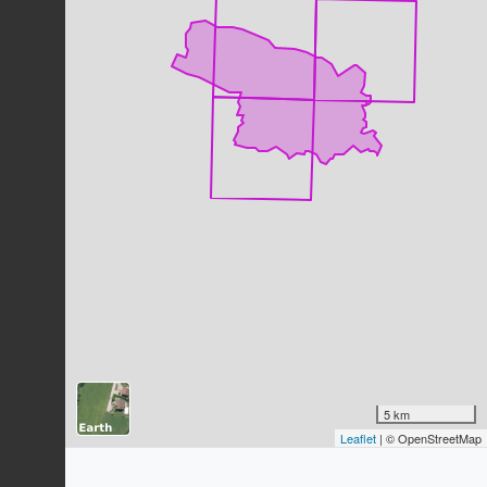
Azuré du Serpolet (L')
Phengaris arion
(Linnaeus, 1758)
755
observations
Dernière observation en
2024
Fiche espèce
Faucon crécerelle
Falco tinnunculus
Linnaeus, 1758
678
observations
Dernière observation en
2023
Fiche espèce
Moineau domestique
Passer domesticus
(Linnaeus, 1758)
584
observations
Dernière observation en
2023
Fiche espèce
Mésange bleue
Cyanistes caeruleus
(Linnaeus,
1758)
5 km
540
observations
Leaflet
| © OpenStreetMap
Dernière observation en
2023
Fiche espèce
Tourterelle turque