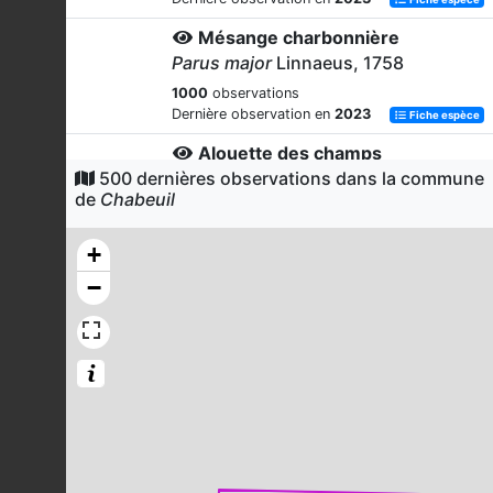
Mésange charbonnière
Parus major
Linnaeus, 1758
1000
observations
Dernière observation en
2023
Fiche espèce
Alouette des champs
500 dernières observations dans la commune
Alauda arvensis
Linnaeus, 1758
de
Chabeuil
933
observations
Dernière observation en
2023
Fiche espèce
+
Pinson des arbres
−
Fringilla coelebs
Linnaeus, 1758
932
observations
Dernière observation en
2023
Fiche espèce
Rougegorge familier
Erithacus rubecula
(Linnaeus, 1758)
867
observations
Dernière observation en
2023
Fiche espèce