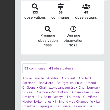
133
53
49
observations
communes
observateurs
Première
Dernière
observation
observation
1888
2023
53
communes
49
observateurs
Aix-la-Fayette
-
Araules
-
Arconsat
-
Arvillard
-
Ballaison
-
Bonvillard
-
Bourget-en-Huile
-
Brénod
-
Châbons
-
Chalmazel-Jeansagnière
-
Chambon-sur-
Dolore
-
Chamonix-Mont-Blanc
-
Champdieu
-
Claix
-
Draillant
-
Fix-Saint-Geneys
-
Fournols
-
Gumières
-
Hauteville-Lompnes
-
Innimond
-
La Chambonie
-
La
Chaulme
-
Laprugne
-
La Tuilière
-
Lavoine
-
Le