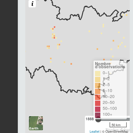
Nombre
d'observations
0–1
1–2
2–5
5–10
10–20
20–50
50–100
100+
1888
50 km
Nombre d'observa
Leaflet
| © OpenStreetMap