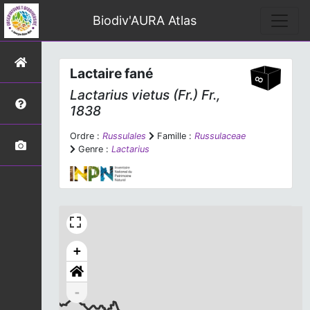
Biodiv'AURA Atlas
Lactaire fané
Lactarius vietus
(Fr.) Fr.,
1838
Ordre :
Russulales
Famille :
Russulaceae
Genre :
Lactarius
+
-