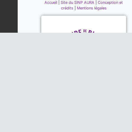
Accueil
|
Site du SINP AURA
|
Conception et
crédits
|
Mentions légales
Piloté par la DREAL, la Région
Auvergne-Rhône-Alpes et l'Office
Français de la Biodiversité