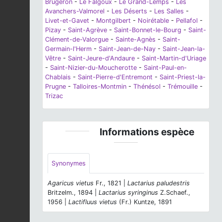
Brugeron
-
Le Falgoux
-
Le Grand-Lemps
-
Les
Avanchers-Valmorel
-
Les Déserts
-
Les Salles
-
Livet-et-Gavet
-
Montgilbert
-
Noirétable
-
Pellafol
-
Pizay
-
Saint-Agrève
-
Saint-Bonnet-le-Bourg
-
Saint-
Clément-de-Valorgue
-
Sainte-Agnès
-
Saint-
Germain-l'Herm
-
Saint-Jean-de-Nay
-
Saint-Jean-la-
Vêtre
-
Saint-Jeure-d'Andaure
-
Saint-Martin-d'Uriage
-
Saint-Nizier-du-Moucherotte
-
Saint-Paul-en-
Chablais
-
Saint-Pierre-d'Entremont
-
Saint-Priest-la-
Prugne
-
Talloires-Montmin
-
Thénésol
-
Trémouille
-
Trizac
Informations espèce
Synonymes
Agaricus vietus
Fr., 1821 |
Lactarius paludestris
Britzelm., 1894 |
Lactarius syringinus
Z.Schaef.,
1956 |
Lactifluus vietus
(Fr.) Kuntze, 1891