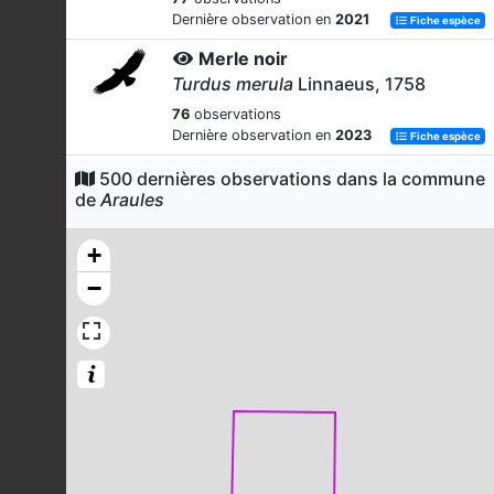
Dernière observation en
2021
Fiche espèce
Merle noir
Turdus merula
Linnaeus, 1758
76
observations
Dernière observation en
2023
Fiche espèce
Rougegorge familier
500 dernières observations dans la commune
de
Araules
Erithacus rubecula
(Linnaeus, 1758)
74
observations
+
Dernière observation en
2023
Fiche espèce
−
Rougequeue noir
Phoenicurus ochruros
(S.G. Gmelin,
1774)
62
observations
Dernière observation en
2023
Fiche espèce
Corneille noire
Corvus corone
Linnaeus, 1758
61
observations