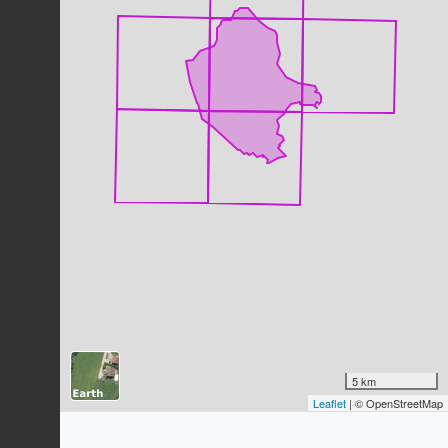
Dernière observation en
2023
Fiche espèce
Faucon crécerelle
Falco tinnunculus
Linnaeus, 1758
60
observations
Dernière observation en
2023
Fiche espèce
Fauvette à tête noire
Sylvia atricapilla
(Linnaeus, 1758)
59
observations
Dernière observation en
2023
Fiche espèce
Pouillot véloce
Phylloscopus collybita
(Vieillot,
1817)
58
observations
Dernière observation en
2023
Fiche espèce
Alouette des champs
5 km
Alauda arvensis
Linnaeus, 1758
Leaflet
| © OpenStreetMap
57
observations
Dernière observation en
2023