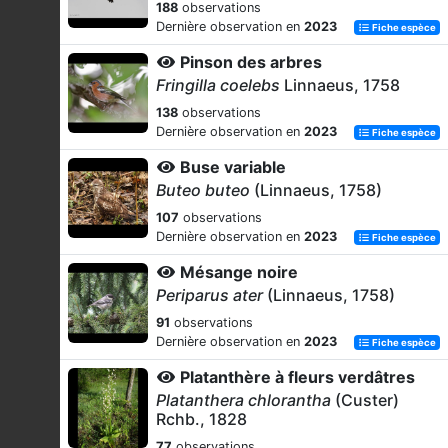
188
observations
Dernière observation en
2023
Fiche espèce
Pinson des arbres
Fringilla coelebs
Linnaeus, 1758
138
observations
Dernière observation en
2023
Fiche espèce
Buse variable
Buteo buteo
(Linnaeus, 1758)
107
observations
Dernière observation en
2023
Fiche espèce
Mésange noire
Periparus ater
(Linnaeus, 1758)
91
observations
Dernière observation en
2023
Fiche espèce
Platanthère à fleurs verdâtres
Platanthera chlorantha
(Custer)
Rchb., 1828
77
observations