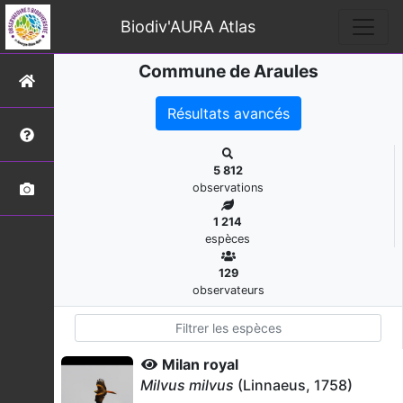
Biodiv'AURA Atlas
Commune de Araules
Résultats avancés
5 812
observations
1 214
espèces
129
observateurs
Milan royal
Milvus milvus
(Linnaeus, 1758)