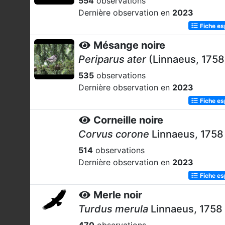
554
observations
Dernière observation en
2023
Fiche e
Mésange noire
Periparus ater
(Linnaeus, 1758
535
observations
Dernière observation en
2023
Fiche e
Corneille noire
Corvus corone
Linnaeus, 1758
514
observations
Dernière observation en
2023
Fiche e
Merle noir
Turdus merula
Linnaeus, 1758