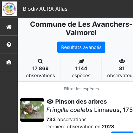
Biodiv'AURA Atlas
Commune de Les Avanchers-
Valmorel
Résultats avancés
17 869
1 144
81
observations
espèces
observateu
Pinson des arbres
Fringilla coelebs
Linnaeus, 17
733
observations
Dernière observation en
2023