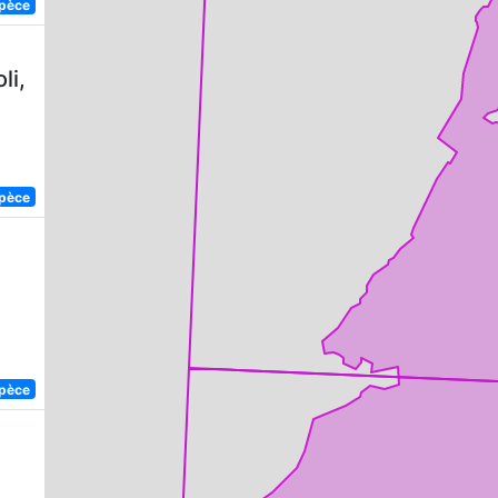
spèce
li,
spèce
spèce