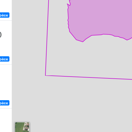
spèce
)
spèce
spèce