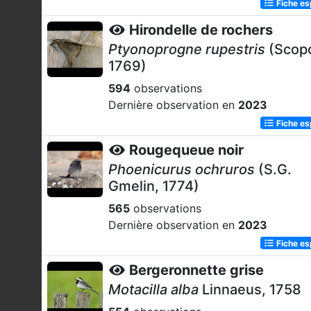
Fiche e
Hirondelle de rochers
Ptyonoprogne rupestris
(Scopo
1769)
594
observations
Dernière observation en
2023
Fiche e
Rougequeue noir
Phoenicurus ochruros
(S.G.
Gmelin, 1774)
565
observations
Dernière observation en
2023
Fiche e
Bergeronnette grise
Motacilla alba
Linnaeus, 1758