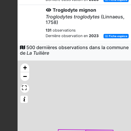
Troglodyte mignon
Troglodytes troglodytes
(Linnaeus,
1758)
131
observations
Dernière observation en
2023
Fiche espèce
Fauvette à tête noire
500 dernières observations dans la commune
de
La Tuilière
Sylvia atricapilla
(Linnaeus, 1758)
130
observations
+
Dernière observation en
2023
Fiche espèce
−
Chevreuil européen
Capreolus capreolus
(Linnaeus,
1758)
130
observations
Dernière observation en
2023
Fiche espèce
Pouillot véloce
Phylloscopus collybita
(Vieillot,
1817)