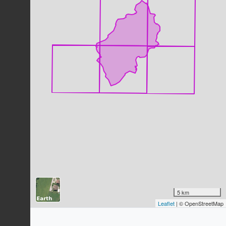
129
observations
Dernière observation en
2023
Fiche espèce
Mésange huppée
Lophophanes cristatus
(Linnaeus,
1758)
118
observations
Dernière observation en
2023
Fiche espèce
Merle noir
Turdus merula
Linnaeus, 1758
113
observations
Dernière observation en
2023
Fiche espèce
Buse variable
Buteo buteo
(Linnaeus, 1758)
77
observations
Dernière observation en
2023
Fiche espèce
5 km
Bouvreuil pivoine
Leaflet
| © OpenStreetMap
Pyrrhula pyrrhula
(Linnaeus, 1758)
74
observations