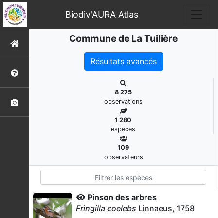
Biodiv'AURA Atlas
Commune de La Tuilière
Résultats avancés
8 275
observations
1 280
espèces
109
observateurs
Pinson des arbres
Fringilla coelebs
Linnaeus, 1758