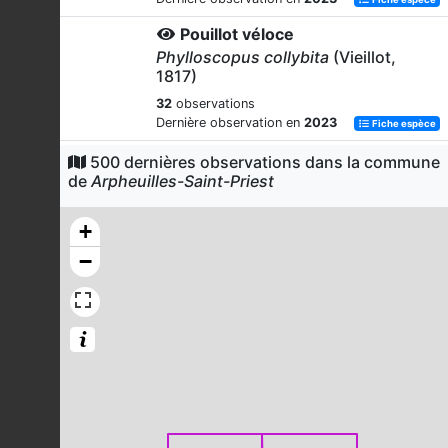
Pouillot véloce
Phylloscopus collybita
(Vieillot,
1817)
32
observations
Dernière observation en
2023
Fiche espèce
Corneille noire
500 dernières observations dans la commune
de
Arpheuilles-Saint-Priest
Corvus corone
Linnaeus, 1758
31
observations
+
Dernière observation en
2023
Fiche espèce
−
Troglodyte mignon
Troglodytes troglodytes
(Linnaeus,
1758)
25
observations
Dernière observation en
2023
Fiche espèce
Geai des chênes
Garrulus glandarius
(Linnaeus, 1758)
24
observations