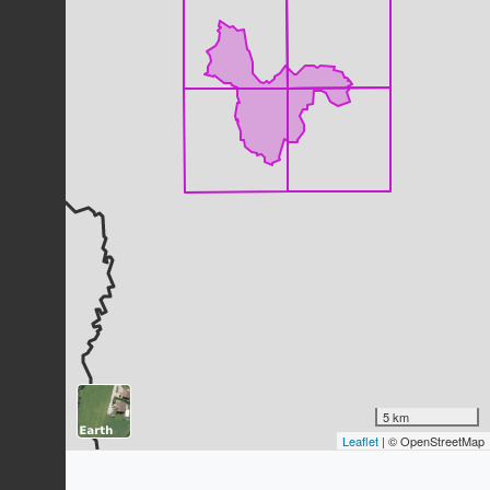
Dernière observation en
2023
Fiche espèce
Buse variable
Buteo buteo
(Linnaeus, 1758)
23
observations
Dernière observation en
2023
Fiche espèce
Rougegorge familier
Erithacus rubecula
(Linnaeus, 1758)
23
observations
Dernière observation en
2023
Fiche espèce
Moineau domestique
Passer domesticus
(Linnaeus, 1758)
20
observations
Dernière observation en
2023
Fiche espèce
Pommier nain
Malus domestica
(Suckow) Borkh.,
5 km
1803
Leaflet
| © OpenStreetMap
19
observations
Dernière observation en
2018