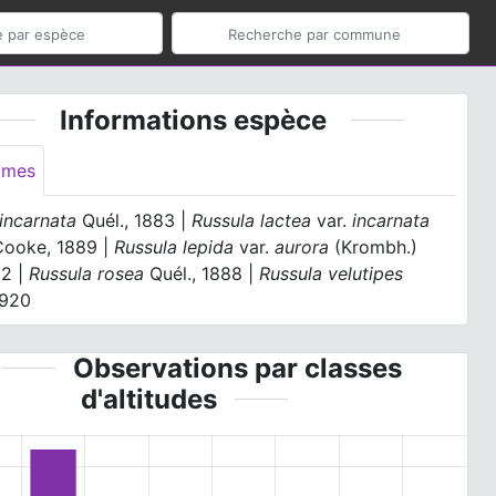
Informations espèce
ymes
incarnata
Quél., 1883 |
Russula lactea
var.
incarnata
 Cooke, 1889 |
Russula lepida
var.
aurora
(Krombh.)
32 |
Russula rosea
Quél., 1888 |
Russula velutipes
1920
Observations par classes
d'altitudes