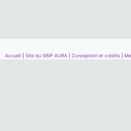
Accueil
|
Site du SINP AURA
|
Conception et crédits
|
Me
la DREAL, la Région Auvergne-Rhône-
O
'Office Français de la Biodiversité