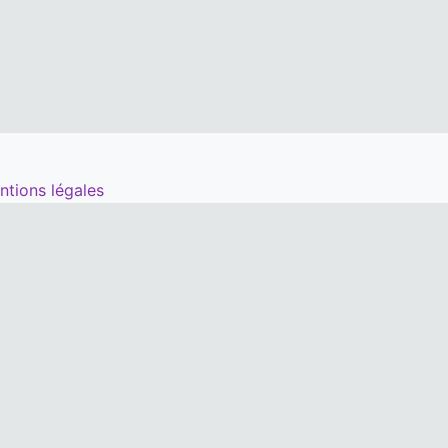
ntions légales
péré par les animateurs thématiques :