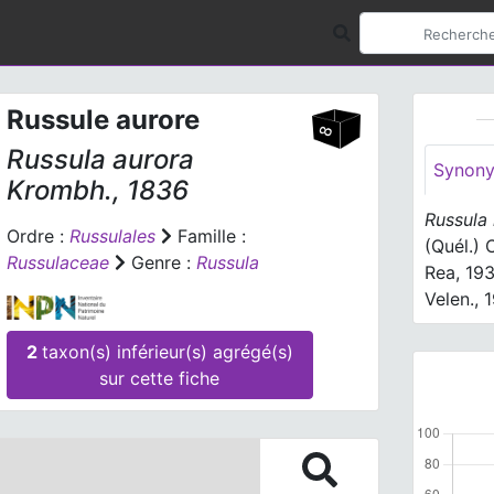
Russule aurore
Russula aurora
Synon
Krombh., 1836
Russula 
Ordre :
Russulales
Famille :
(Quél.)
Russulaceae
Genre :
Russula
Rea, 19
Velen., 
2
taxon(s) inférieur(s) agrégé(s)
sur cette fiche