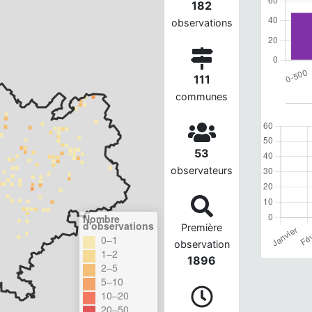
182
observations
111
communes
53
observateurs
Nombre
d'observations
Première
0–1
observation
1–2
1896
2–5
5–10
10–20
20–50