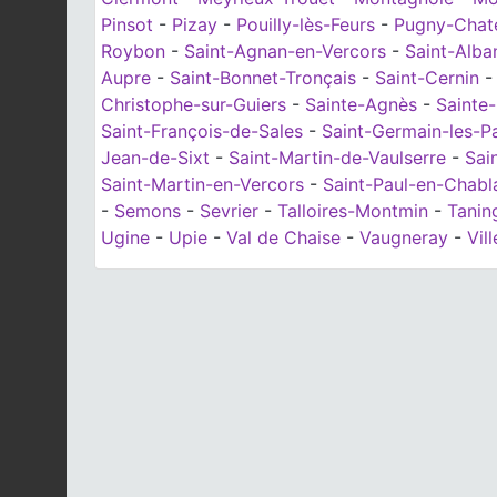
Pinsot
-
Pizay
-
Pouilly-lès-Feurs
-
Pugny-Chat
Roybon
-
Saint-Agnan-en-Vercors
-
Saint-Alb
Aupre
-
Saint-Bonnet-Tronçais
-
Saint-Cernin
Christophe-sur-Guiers
-
Sainte-Agnès
-
Sainte-
Saint-François-de-Sales
-
Saint-Germain-les-P
Jean-de-Sixt
-
Saint-Martin-de-Vaulserre
-
Sai
Saint-Martin-en-Vercors
-
Saint-Paul-en-Chabl
-
Semons
-
Sevrier
-
Talloires-Montmin
-
Tanin
Ugine
-
Upie
-
Val de Chaise
-
Vaugneray
-
Vil