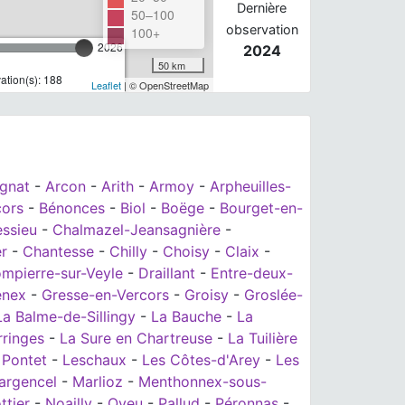
Dernière
50–100
observation
100+
2026
2024
50 km
tion(s): 188
Leaflet
| © OpenStreetMap
ignat
-
Arcon
-
Arith
-
Armoy
-
Arpheuilles-
cors
-
Bénonces
-
Biol
-
Boëge
-
Bourget-en-
ssieu
-
Chalmazel-Jeansagnière
-
r
-
Chantesse
-
Chilly
-
Choisy
-
Claix
-
mpierre-sur-Veyle
-
Draillant
-
Entre-deux-
enex
-
Gresse-en-Vercors
-
Groisy
-
Groslée-
La Balme-de-Sillingy
-
La Bauche
-
La
rringes
-
La Sure en Chartreuse
-
La Tuilière
 Pontet
-
Leschaux
-
Les Côtes-d'Arey
-
Les
argencel
-
Marlioz
-
Menthonnex-sous-
ttier
-
Noailly
-
Oyeu
-
Pallud
-
Péronnas
-