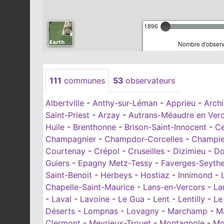
1896
Nombre d'observa
111
communes
53
observateurs
Albertville
-
Anthy-sur-Léman
-
Apprieu
-
Arch
Saint-Priest
-
Arzay
-
Autrans-Méaudre en Ver
Huile
-
Brenthonne
-
Brison-Saint-Innocent
-
Ce
Champagnier
-
Champdor-Corcelles
-
Champie
Courtenay
-
Crépol
-
Cruseilles
-
Dizimieu
-
Do
Guiers
-
Epagny Metz-Tessy
-
Faverges-Seyth
Saint-Benoit
-
Herbeys
-
Hostiaz
-
Innimond
-
Chapelle-Saint-Maurice
-
Lans-en-Vercors
-
La
-
Laval
-
Lavoine
-
Le Gua
-
Lent
-
Lentilly
-
Le
Déserts
-
Lompnas
-
Lovagny
-
Marchamp
-
M
Clermont
-
Meyrieux-Trouet
-
Montagnole
-
Mo