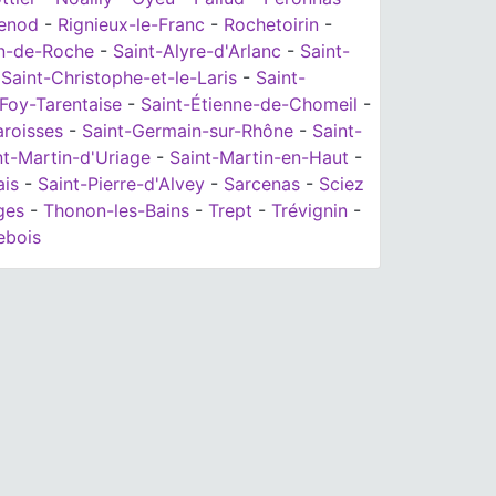
enod
-
Rignieux-le-Franc
-
Rochetoirin
-
an-de-Roche
-
Saint-Alyre-d'Arlanc
-
Saint-
-
Saint-Christophe-et-le-Laris
-
Saint-
Foy-Tarentaise
-
Saint-Étienne-de-Chomeil
-
aroisses
-
Saint-Germain-sur-Rhône
-
Saint-
nt-Martin-d'Uriage
-
Saint-Martin-en-Haut
-
ais
-
Saint-Pierre-d'Alvey
-
Sarcenas
-
Sciez
ges
-
Thonon-les-Bains
-
Trept
-
Trévignin
-
lebois