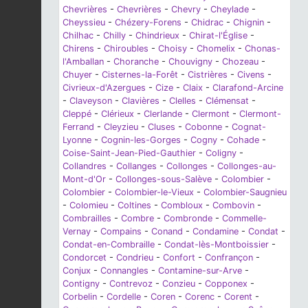
Chevrières
-
Chevrières
-
Chevry
-
Cheylade
-
Cheyssieu
-
Chézery-Forens
-
Chidrac
-
Chignin
-
Chilhac
-
Chilly
-
Chindrieux
-
Chirat-l'Église
-
Chirens
-
Chiroubles
-
Choisy
-
Chomelix
-
Chonas-
l'Amballan
-
Choranche
-
Chouvigny
-
Chozeau
-
Chuyer
-
Cisternes-la-Forêt
-
Cistrières
-
Civens
-
Civrieux-d'Azergues
-
Cize
-
Claix
-
Clarafond-Arcine
-
Claveyson
-
Clavières
-
Clelles
-
Clémensat
-
Cleppé
-
Clérieux
-
Clerlande
-
Clermont
-
Clermont-
Ferrand
-
Cleyzieu
-
Cluses
-
Cobonne
-
Cognat-
Lyonne
-
Cognin-les-Gorges
-
Cogny
-
Cohade
-
Coise-Saint-Jean-Pied-Gauthier
-
Coligny
-
Collandres
-
Collanges
-
Collonges
-
Collonges-au-
Mont-d'Or
-
Collonges-sous-Salève
-
Colombier
-
Colombier
-
Colombier-le-Vieux
-
Colombier-Saugnieu
-
Colomieu
-
Coltines
-
Combloux
-
Combovin
-
Combrailles
-
Combre
-
Combronde
-
Commelle-
Vernay
-
Compains
-
Conand
-
Condamine
-
Condat
-
Condat-en-Combraille
-
Condat-lès-Montboissier
-
Condorcet
-
Condrieu
-
Confort
-
Confrançon
-
Conjux
-
Connangles
-
Contamine-sur-Arve
-
Contigny
-
Contrevoz
-
Conzieu
-
Copponex
-
Corbelin
-
Cordelle
-
Coren
-
Corenc
-
Corent
-