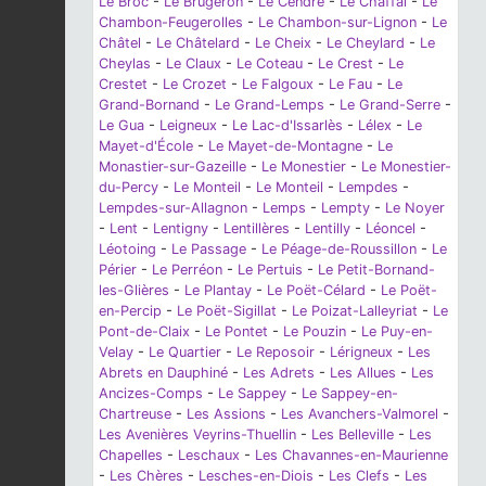
Le Broc
-
Le Brugeron
-
Le Cendre
-
Le Chaffal
-
Le
Chambon-Feugerolles
-
Le Chambon-sur-Lignon
-
Le
Châtel
-
Le Châtelard
-
Le Cheix
-
Le Cheylard
-
Le
Cheylas
-
Le Claux
-
Le Coteau
-
Le Crest
-
Le
Crestet
-
Le Crozet
-
Le Falgoux
-
Le Fau
-
Le
Grand-Bornand
-
Le Grand-Lemps
-
Le Grand-Serre
-
Le Gua
-
Leigneux
-
Le Lac-d'Issarlès
-
Lélex
-
Le
Mayet-d'École
-
Le Mayet-de-Montagne
-
Le
Monastier-sur-Gazeille
-
Le Monestier
-
Le Monestier-
du-Percy
-
Le Monteil
-
Le Monteil
-
Lempdes
-
Lempdes-sur-Allagnon
-
Lemps
-
Lempty
-
Le Noyer
-
Lent
-
Lentigny
-
Lentillères
-
Lentilly
-
Léoncel
-
Léotoing
-
Le Passage
-
Le Péage-de-Roussillon
-
Le
Périer
-
Le Perréon
-
Le Pertuis
-
Le Petit-Bornand-
les-Glières
-
Le Plantay
-
Le Poët-Célard
-
Le Poët-
en-Percip
-
Le Poët-Sigillat
-
Le Poizat-Lalleyriat
-
Le
Pont-de-Claix
-
Le Pontet
-
Le Pouzin
-
Le Puy-en-
Velay
-
Le Quartier
-
Le Reposoir
-
Lérigneux
-
Les
Abrets en Dauphiné
-
Les Adrets
-
Les Allues
-
Les
Ancizes-Comps
-
Le Sappey
-
Le Sappey-en-
Chartreuse
-
Les Assions
-
Les Avanchers-Valmorel
-
Les Avenières Veyrins-Thuellin
-
Les Belleville
-
Les
Chapelles
-
Leschaux
-
Les Chavannes-en-Maurienne
-
Les Chères
-
Lesches-en-Diois
-
Les Clefs
-
Les