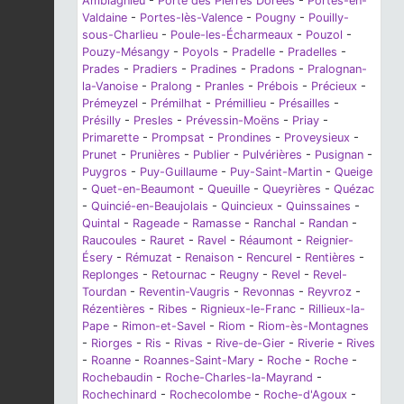
Amblagnieu
-
Porte des Pierres Dorées
-
Portes-en-
Valdaine
-
Portes-lès-Valence
-
Pougny
-
Pouilly-
sous-Charlieu
-
Poule-les-Écharmeaux
-
Pouzol
-
Pouzy-Mésangy
-
Poyols
-
Pradelle
-
Pradelles
-
Prades
-
Pradiers
-
Pradines
-
Pradons
-
Pralognan-
la-Vanoise
-
Pralong
-
Pranles
-
Prébois
-
Précieux
-
Prémeyzel
-
Prémilhat
-
Prémillieu
-
Présailles
-
Présilly
-
Presles
-
Prévessin-Moëns
-
Priay
-
Primarette
-
Prompsat
-
Prondines
-
Proveysieux
-
Prunet
-
Prunières
-
Publier
-
Pulvérières
-
Pusignan
-
Puygros
-
Puy-Guillaume
-
Puy-Saint-Martin
-
Queige
-
Quet-en-Beaumont
-
Queuille
-
Queyrières
-
Quézac
-
Quincié-en-Beaujolais
-
Quincieux
-
Quinssaines
-
Quintal
-
Rageade
-
Ramasse
-
Ranchal
-
Randan
-
Raucoules
-
Rauret
-
Ravel
-
Réaumont
-
Reignier-
Ésery
-
Rémuzat
-
Renaison
-
Rencurel
-
Rentières
-
Replonges
-
Retournac
-
Reugny
-
Revel
-
Revel-
Tourdan
-
Reventin-Vaugris
-
Revonnas
-
Reyvroz
-
Rézentières
-
Ribes
-
Rignieux-le-Franc
-
Rillieux-la-
Pape
-
Rimon-et-Savel
-
Riom
-
Riom-ès-Montagnes
-
Riorges
-
Ris
-
Rivas
-
Rive-de-Gier
-
Riverie
-
Rives
-
Roanne
-
Roannes-Saint-Mary
-
Roche
-
Roche
-
Rochebaudin
-
Roche-Charles-la-Mayrand
-
Rochechinard
-
Rochecolombe
-
Roche-d'Agoux
-