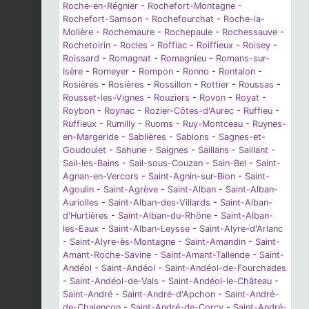
Roche-en-Régnier
-
Rochefort-Montagne
-
Rochefort-Samson
-
Rochefourchat
-
Roche-la-
Molière
-
Rochemaure
-
Rochepaule
-
Rochessauve
-
Rochetoirin
-
Rocles
-
Roffiac
-
Roiffieux
-
Roisey
-
Roissard
-
Romagnat
-
Romagnieu
-
Romans-sur-
Isère
-
Romeyer
-
Rompon
-
Ronno
-
Rontalon
-
Rosières
-
Rosières
-
Rossillon
-
Rottier
-
Roussas
-
Rousset-les-Vignes
-
Rouziers
-
Rovon
-
Royat
-
Roybon
-
Roynac
-
Rozier-Côtes-d'Aurec
-
Ruffieu
-
Ruffieux
-
Rumilly
-
Ruoms
-
Ruy-Montceau
-
Ruynes-
en-Margeride
-
Sablières
-
Sablons
-
Sagnes-et-
Goudoulet
-
Sahune
-
Saignes
-
Saillans
-
Saillant
-
Sail-les-Bains
-
Sail-sous-Couzan
-
Sain-Bel
-
Saint-
Agnan-en-Vercors
-
Saint-Agnin-sur-Bion
-
Saint-
Agoulin
-
Saint-Agrève
-
Saint-Alban
-
Saint-Alban-
Auriolles
-
Saint-Alban-des-Villards
-
Saint-Alban-
d'Hurtières
-
Saint-Alban-du-Rhône
-
Saint-Alban-
les-Eaux
-
Saint-Alban-Leysse
-
Saint-Alyre-d'Arlanc
-
Saint-Alyre-ès-Montagne
-
Saint-Amandin
-
Saint-
Amant-Roche-Savine
-
Saint-Amant-Tallende
-
Saint-
Andéol
-
Saint-Andéol
-
Saint-Andéol-de-Fourchades
-
Saint-Andéol-de-Vals
-
Saint-Andéol-le-Château
-
Saint-André
-
Saint-André-d'Apchon
-
Saint-André-
de-Chalencon
-
Saint-André-de-Corcy
-
Saint-André-