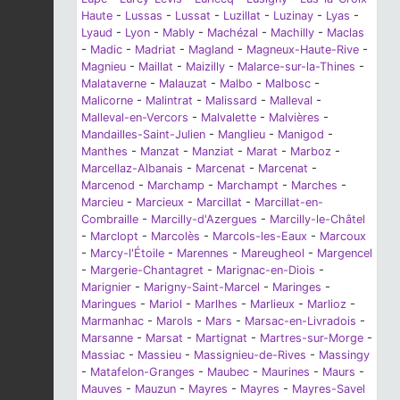
Haute
-
Lussas
-
Lussat
-
Luzillat
-
Luzinay
-
Lyas
-
Lyaud
-
Lyon
-
Mably
-
Machézal
-
Machilly
-
Maclas
-
Madic
-
Madriat
-
Magland
-
Magneux-Haute-Rive
-
Magnieu
-
Maillat
-
Maizilly
-
Malarce-sur-la-Thines
-
Malataverne
-
Malauzat
-
Malbo
-
Malbosc
-
Malicorne
-
Malintrat
-
Malissard
-
Malleval
-
Malleval-en-Vercors
-
Malvalette
-
Malvières
-
Mandailles-Saint-Julien
-
Manglieu
-
Manigod
-
Manthes
-
Manzat
-
Manziat
-
Marat
-
Marboz
-
Marcellaz-Albanais
-
Marcenat
-
Marcenat
-
Marcenod
-
Marchamp
-
Marchampt
-
Marches
-
Marcieu
-
Marcieux
-
Marcillat
-
Marcillat-en-
Combraille
-
Marcilly-d'Azergues
-
Marcilly-le-Châtel
-
Marclopt
-
Marcolès
-
Marcols-les-Eaux
-
Marcoux
-
Marcy-l'Étoile
-
Marennes
-
Mareugheol
-
Margencel
-
Margerie-Chantagret
-
Marignac-en-Diois
-
Marignier
-
Marigny-Saint-Marcel
-
Maringes
-
Maringues
-
Mariol
-
Marlhes
-
Marlieux
-
Marlioz
-
Marmanhac
-
Marols
-
Mars
-
Marsac-en-Livradois
-
Marsanne
-
Marsat
-
Martignat
-
Martres-sur-Morge
-
Massiac
-
Massieu
-
Massignieu-de-Rives
-
Massingy
-
Matafelon-Granges
-
Maubec
-
Maurines
-
Maurs
-
Mauves
-
Mauzun
-
Mayres
-
Mayres
-
Mayres-Savel