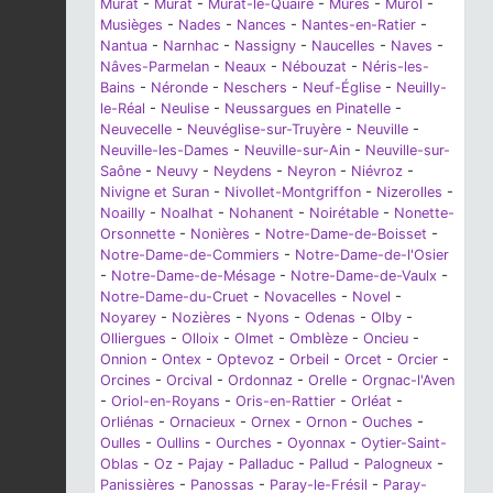
Murat
-
Murat
-
Murat-le-Quaire
-
Mûres
-
Murol
-
Musièges
-
Nades
-
Nances
-
Nantes-en-Ratier
-
Nantua
-
Narnhac
-
Nassigny
-
Naucelles
-
Naves
-
Nâves-Parmelan
-
Neaux
-
Nébouzat
-
Néris-les-
Bains
-
Néronde
-
Neschers
-
Neuf-Église
-
Neuilly-
le-Réal
-
Neulise
-
Neussargues en Pinatelle
-
Neuvecelle
-
Neuvéglise-sur-Truyère
-
Neuville
-
Neuville-les-Dames
-
Neuville-sur-Ain
-
Neuville-sur-
Saône
-
Neuvy
-
Neydens
-
Neyron
-
Niévroz
-
Nivigne et Suran
-
Nivollet-Montgriffon
-
Nizerolles
-
Noailly
-
Noalhat
-
Nohanent
-
Noirétable
-
Nonette-
Orsonnette
-
Nonières
-
Notre-Dame-de-Boisset
-
Notre-Dame-de-Commiers
-
Notre-Dame-de-l'Osier
-
Notre-Dame-de-Mésage
-
Notre-Dame-de-Vaulx
-
Notre-Dame-du-Cruet
-
Novacelles
-
Novel
-
Noyarey
-
Nozières
-
Nyons
-
Odenas
-
Olby
-
Olliergues
-
Olloix
-
Olmet
-
Omblèze
-
Oncieu
-
Onnion
-
Ontex
-
Optevoz
-
Orbeil
-
Orcet
-
Orcier
-
Orcines
-
Orcival
-
Ordonnaz
-
Orelle
-
Orgnac-l'Aven
-
Oriol-en-Royans
-
Oris-en-Rattier
-
Orléat
-
Orliénas
-
Ornacieux
-
Ornex
-
Ornon
-
Ouches
-
Oulles
-
Oullins
-
Ourches
-
Oyonnax
-
Oytier-Saint-
Oblas
-
Oz
-
Pajay
-
Palladuc
-
Pallud
-
Palogneux
-
Panissières
-
Panossas
-
Paray-le-Frésil
-
Paray-