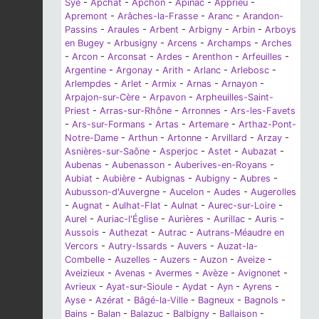
Sye
-
Apchat
-
Apchon
-
Apinac
-
Apprieu
-
Apremont
-
Arâches-la-Frasse
-
Aranc
-
Arandon-
Passins
-
Araules
-
Arbent
-
Arbigny
-
Arbin
-
Arboys
en Bugey
-
Arbusigny
-
Arcens
-
Archamps
-
Arches
-
Arcon
-
Arconsat
-
Ardes
-
Arenthon
-
Arfeuilles
-
Argentine
-
Argonay
-
Arith
-
Arlanc
-
Arlebosc
-
Arlempdes
-
Arlet
-
Armix
-
Arnas
-
Arnayon
-
Arpajon-sur-Cère
-
Arpavon
-
Arpheuilles-Saint-
Priest
-
Arras-sur-Rhône
-
Arronnes
-
Ars-les-Favets
-
Ars-sur-Formans
-
Artas
-
Artemare
-
Arthaz-Pont-
Notre-Dame
-
Arthun
-
Artonne
-
Arvillard
-
Arzay
-
Asnières-sur-Saône
-
Asperjoc
-
Astet
-
Aubazat
-
Aubenas
-
Aubenasson
-
Auberives-en-Royans
-
Aubiat
-
Aubière
-
Aubignas
-
Aubigny
-
Aubres
-
Aubusson-d'Auvergne
-
Aucelon
-
Audes
-
Augerolles
-
Augnat
-
Aulhat-Flat
-
Aulnat
-
Aurec-sur-Loire
-
Aurel
-
Auriac-l'Église
-
Aurières
-
Aurillac
-
Auris
-
Aussois
-
Authezat
-
Autrac
-
Autrans-Méaudre en
Vercors
-
Autry-Issards
-
Auvers
-
Auzat-la-
Combelle
-
Auzelles
-
Auzers
-
Auzon
-
Aveize
-
Aveizieux
-
Avenas
-
Avermes
-
Avèze
-
Avignonet
-
Avrieux
-
Ayat-sur-Sioule
-
Aydat
-
Ayn
-
Ayrens
-
Ayse
-
Azérat
-
Bâgé-la-Ville
-
Bagneux
-
Bagnols
-
Bains
-
Balan
-
Balazuc
-
Balbigny
-
Ballaison
-