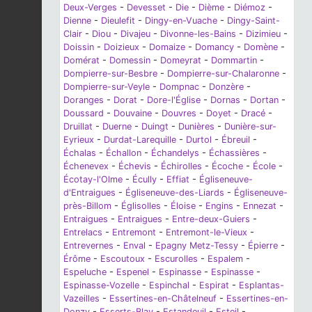
Deux-Verges
-
Devesset
-
Die
-
Dième
-
Diémoz
-
Dienne
-
Dieulefit
-
Dingy-en-Vuache
-
Dingy-Saint-
Clair
-
Diou
-
Divajeu
-
Divonne-les-Bains
-
Dizimieu
-
Doissin
-
Doizieux
-
Domaize
-
Domancy
-
Domène
-
Domérat
-
Domessin
-
Domeyrat
-
Dommartin
-
Dompierre-sur-Besbre
-
Dompierre-sur-Chalaronne
-
Dompierre-sur-Veyle
-
Dompnac
-
Donzère
-
Doranges
-
Dorat
-
Dore-l'Église
-
Dornas
-
Dortan
-
Doussard
-
Douvaine
-
Douvres
-
Doyet
-
Dracé
-
Druillat
-
Duerne
-
Duingt
-
Dunières
-
Dunière-sur-
Eyrieux
-
Durdat-Larequille
-
Durtol
-
Ébreuil
-
Échalas
-
Échallon
-
Échandelys
-
Échassières
-
Échenevex
-
Échevis
-
Échirolles
-
Écoche
-
École
-
Écotay-l'Olme
-
Écully
-
Effiat
-
Égliseneuve-
d'Entraigues
-
Égliseneuve-des-Liards
-
Égliseneuve-
près-Billom
-
Églisolles
-
Éloise
-
Engins
-
Ennezat
-
Entraigues
-
Entraigues
-
Entre-deux-Guiers
-
Entrelacs
-
Entremont
-
Entremont-le-Vieux
-
Entrevernes
-
Enval
-
Epagny Metz-Tessy
-
Épierre
-
Érôme
-
Escoutoux
-
Escurolles
-
Espalem
-
Espeluche
-
Espenel
-
Espinasse
-
Espinasse
-
Espinasse-Vozelle
-
Espinchal
-
Espirat
-
Esplantas-
Vazeilles
-
Essertines-en-Châtelneuf
-
Essertines-en-
Donzy
-
Esserts-Blay
-
Estandeuil
-
Esteil
-