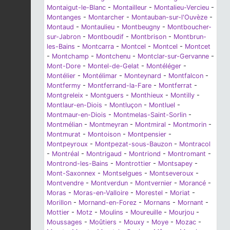
Montaigut-le-Blanc
-
Montailleur
-
Montalieu-Vercieu
-
Montanges
-
Montarcher
-
Montauban-sur-l'Ouvèze
-
Montaud
-
Montaulieu
-
Montbeugny
-
Montboucher-
sur-Jabron
-
Montboudif
-
Montbrison
-
Montbrun-
les-Bains
-
Montcarra
-
Montcel
-
Montcel
-
Montcet
-
Montchamp
-
Montchenu
-
Montclar-sur-Gervanne
-
Mont-Dore
-
Montel-de-Gelat
-
Montéléger
-
Montélier
-
Montélimar
-
Monteynard
-
Montfalcon
-
Montfermy
-
Montferrand-la-Fare
-
Montferrat
-
Montgreleix
-
Montguers
-
Monthieux
-
Montilly
-
Montlaur-en-Diois
-
Montluçon
-
Montluel
-
Montmaur-en-Diois
-
Montmelas-Saint-Sorlin
-
Montmélian
-
Montmeyran
-
Montmiral
-
Montmorin
-
Montmurat
-
Montoison
-
Montpensier
-
Montpeyroux
-
Montpezat-sous-Bauzon
-
Montracol
-
Montréal
-
Montrigaud
-
Montriond
-
Montromant
-
Montrond-les-Bains
-
Montrottier
-
Montsapey
-
Mont-Saxonnex
-
Montselgues
-
Montseveroux
-
Montvendre
-
Montverdun
-
Montvernier
-
Morancé
-
Moras
-
Moras-en-Valloire
-
Morestel
-
Moriat
-
Morillon
-
Mornand-en-Forez
-
Mornans
-
Mornant
-
Mottier
-
Motz
-
Moulins
-
Moureuille
-
Mourjou
-
Moussages
-
Moûtiers
-
Mouxy
-
Moye
-
Mozac
-