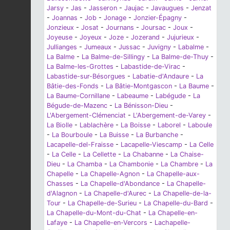
Jarsy
-
Jas
-
Jasseron
-
Jaujac
-
Javaugues
-
Jenzat
-
Joannas
-
Job
-
Jonage
-
Jonzier-Épagny
-
Jonzieux
-
Josat
-
Journans
-
Joursac
-
Joux
-
Joyeuse
-
Joyeux
-
Joze
-
Jozerand
-
Jujurieux
-
Jullianges
-
Jumeaux
-
Jussac
-
Juvigny
-
Labalme
-
La Balme
-
La Balme-de-Sillingy
-
La Balme-de-Thuy
-
La Balme-les-Grottes
-
Labastide-de-Virac
-
Labastide-sur-Bésorgues
-
Labatie-d'Andaure
-
La
Bâtie-des-Fonds
-
La Bâtie-Montgascon
-
La Baume
-
La Baume-Cornillane
-
Labeaume
-
Labégude
-
La
Bégude-de-Mazenc
-
La Bénisson-Dieu
-
L'Abergement-Clémenciat
-
L'Abergement-de-Varey
-
La Biolle
-
Lablachère
-
La Boisse
-
Laborel
-
Laboule
-
La Bourboule
-
La Buisse
-
La Burbanche
-
Lacapelle-del-Fraisse
-
Lacapelle-Viescamp
-
La Celle
-
La Celle
-
La Cellette
-
La Chabanne
-
La Chaise-
Dieu
-
La Chamba
-
La Chambonie
-
La Chambre
-
La
Chapelle
-
La Chapelle-Agnon
-
La Chapelle-aux-
Chasses
-
La Chapelle-d'Abondance
-
La Chapelle-
d'Alagnon
-
La Chapelle-d'Aurec
-
La Chapelle-de-la-
Tour
-
La Chapelle-de-Surieu
-
La Chapelle-du-Bard
-
La Chapelle-du-Mont-du-Chat
-
La Chapelle-en-
Lafaye
-
La Chapelle-en-Vercors
-
Lachapelle-