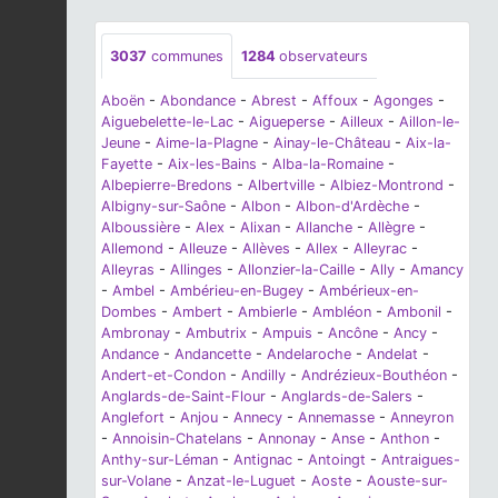
3037
communes
1284
observateurs
Aboën
-
Abondance
-
Abrest
-
Affoux
-
Agonges
-
Aiguebelette-le-Lac
-
Aigueperse
-
Ailleux
-
Aillon-le-
Jeune
-
Aime-la-Plagne
-
Ainay-le-Château
-
Aix-la-
Fayette
-
Aix-les-Bains
-
Alba-la-Romaine
-
Albepierre-Bredons
-
Albertville
-
Albiez-Montrond
-
Albigny-sur-Saône
-
Albon
-
Albon-d'Ardèche
-
Alboussière
-
Alex
-
Alixan
-
Allanche
-
Allègre
-
Allemond
-
Alleuze
-
Allèves
-
Allex
-
Alleyrac
-
Alleyras
-
Allinges
-
Allonzier-la-Caille
-
Ally
-
Amancy
-
Ambel
-
Ambérieu-en-Bugey
-
Ambérieux-en-
Dombes
-
Ambert
-
Ambierle
-
Ambléon
-
Ambonil
-
Ambronay
-
Ambutrix
-
Ampuis
-
Ancône
-
Ancy
-
Andance
-
Andancette
-
Andelaroche
-
Andelat
-
Andert-et-Condon
-
Andilly
-
Andrézieux-Bouthéon
-
Anglards-de-Saint-Flour
-
Anglards-de-Salers
-
Anglefort
-
Anjou
-
Annecy
-
Annemasse
-
Anneyron
-
Annoisin-Chatelans
-
Annonay
-
Anse
-
Anthon
-
Anthy-sur-Léman
-
Antignac
-
Antoingt
-
Antraigues-
sur-Volane
-
Anzat-le-Luguet
-
Aoste
-
Aouste-sur-