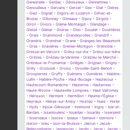
Genestelle
-
Genilac
-
Génissieux
-
Gennetines
-
Genouilleux
-
Gervans
-
Gerzat
-
Gex
-
Giat
-
Gières
-
Giez
-
Gignat
-
Gigors-et-Lozeron
-
Gilhac-et-
Bruzac
-
Gillonnay
-
Gimeaux
-
Gipcy
-
Girgols
-
Giron
-
Givors
-
Glaine-Montaigut
-
Glandage
-
Gleizé
-
Glénat
-
Gluiras
-
Glun
-
Goudet
-
Gouttières
-
Graix
-
Grammond
-
Grandeyrolles
-
Grandrif
-
Grandris
-
Grandval
-
Grane
-
Granges-les-Beaumont
-
Gras
-
Gravières
-
Grenier-Montgon
-
Grenoble
-
Gresse-en-Vercors
-
Grésy-sur-Aix
-
Grésy-sur-Isère
-
Grèzes
-
Grézieu-la-Varenne
-
Grézieu-le-Marché
-
Grézieux-le-Fromental
-
Grièges
-
Grignan
-
Grigny
-
Grilly
-
Groissiat
-
Groisy
-
Groslée-Saint-Benoit
-
Grospierres
-
Gruffy
-
Guéreins
-
Gumières
-
Habère-
Lullin
-
Habère-Poche
-
Haut-Bocage
-
Hautecour
-
Hautecourt-Romanèche
-
Hauterive
-
Hauterives
-
Haute-Rivoire
-
Hauteville-Lompnes
-
Haut Valromey
-
Hérisson
-
Herment
-
Hermillon
-
Heume-l'Église
-
Heyrieux
-
Hières-sur-Amby
-
Hostiaz
-
Huez
-
Huriel
-
Hyds
-
Injoux-Génissiat
-
Innimond
-
Irigny
-
Isle-et-
Bardais
-
Issamoulenc
-
Issanlas
-
Issarlès
-
Isserpent
-
Isserteaux
-
Issoire
-
Izeaux
-
Izenave
-
Izernore
-
Izeron
-
Izieu
-
Izon-la-Bruisse
-
Jabrun
-
Jacob-
Bellecombette
-
Janneyrias
-
Jardin
-
Jarrie
-
Jarrier
-