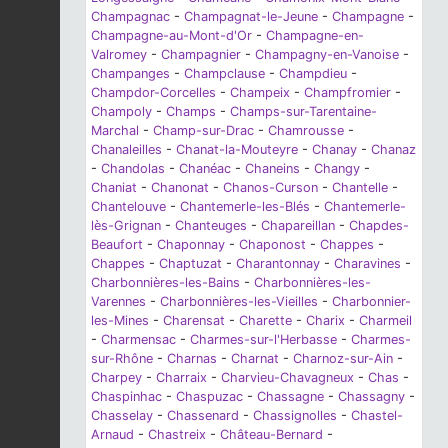
Champagnac
-
Champagnat-le-Jeune
-
Champagne
-
Champagne-au-Mont-d'Or
-
Champagne-en-
Valromey
-
Champagnier
-
Champagny-en-Vanoise
-
Champanges
-
Champclause
-
Champdieu
-
Champdor-Corcelles
-
Champeix
-
Champfromier
-
Champoly
-
Champs
-
Champs-sur-Tarentaine-
Marchal
-
Champ-sur-Drac
-
Chamrousse
-
Chanaleilles
-
Chanat-la-Mouteyre
-
Chanay
-
Chanaz
-
Chandolas
-
Chanéac
-
Chaneins
-
Changy
-
Chaniat
-
Chanonat
-
Chanos-Curson
-
Chantelle
-
Chantelouve
-
Chantemerle-les-Blés
-
Chantemerle-
lès-Grignan
-
Chanteuges
-
Chapareillan
-
Chapdes-
Beaufort
-
Chaponnay
-
Chaponost
-
Chappes
-
Chappes
-
Chaptuzat
-
Charantonnay
-
Charavines
-
Charbonnières-les-Bains
-
Charbonnières-les-
Varennes
-
Charbonnières-les-Vieilles
-
Charbonnier-
les-Mines
-
Charensat
-
Charette
-
Charix
-
Charmeil
-
Charmensac
-
Charmes-sur-l'Herbasse
-
Charmes-
sur-Rhône
-
Charnas
-
Charnat
-
Charnoz-sur-Ain
-
Charpey
-
Charraix
-
Charvieu-Chavagneux
-
Chas
-
Chaspinhac
-
Chaspuzac
-
Chassagne
-
Chassagny
-
Chasselay
-
Chassenard
-
Chassignolles
-
Chastel-
Arnaud
-
Chastreix
-
Château-Bernard
-