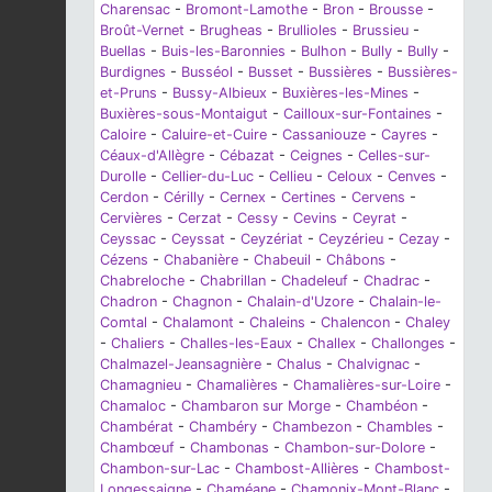
Charensac
-
Bromont-Lamothe
-
Bron
-
Brousse
-
Broût-Vernet
-
Brugheas
-
Brullioles
-
Brussieu
-
Buellas
-
Buis-les-Baronnies
-
Bulhon
-
Bully
-
Bully
-
Burdignes
-
Busséol
-
Busset
-
Bussières
-
Bussières-
et-Pruns
-
Bussy-Albieux
-
Buxières-les-Mines
-
Buxières-sous-Montaigut
-
Cailloux-sur-Fontaines
-
Caloire
-
Caluire-et-Cuire
-
Cassaniouze
-
Cayres
-
Céaux-d'Allègre
-
Cébazat
-
Ceignes
-
Celles-sur-
Durolle
-
Cellier-du-Luc
-
Cellieu
-
Celoux
-
Cenves
-
Cerdon
-
Cérilly
-
Cernex
-
Certines
-
Cervens
-
Cervières
-
Cerzat
-
Cessy
-
Cevins
-
Ceyrat
-
Ceyssac
-
Ceyssat
-
Ceyzériat
-
Ceyzérieu
-
Cezay
-
Cézens
-
Chabanière
-
Chabeuil
-
Châbons
-
Chabreloche
-
Chabrillan
-
Chadeleuf
-
Chadrac
-
Chadron
-
Chagnon
-
Chalain-d'Uzore
-
Chalain-le-
Comtal
-
Chalamont
-
Chaleins
-
Chalencon
-
Chaley
-
Chaliers
-
Challes-les-Eaux
-
Challex
-
Challonges
-
Chalmazel-Jeansagnière
-
Chalus
-
Chalvignac
-
Chamagnieu
-
Chamalières
-
Chamalières-sur-Loire
-
Chamaloc
-
Chambaron sur Morge
-
Chambéon
-
Chambérat
-
Chambéry
-
Chambezon
-
Chambles
-
Chambœuf
-
Chambonas
-
Chambon-sur-Dolore
-
Chambon-sur-Lac
-
Chambost-Allières
-
Chambost-
Longessaigne
-
Chaméane
-
Chamonix-Mont-Blanc
-