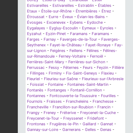
Estivareilles
-
Estivareilles
-
Estrablin
-
Étables
-
Etaux
-
Étoile-sur-Rhône
-
Étrembières
-
Étrez
-
Étroussat
-
Eurre
-
Éveux
-
Évian-les-Bains
-
Évosges
-
Excenevex
-
Eybens
-
Eydoche
-
Eygalayes
-
Eygluy-Escoulin
-
Eymeux
-
Eyroles
-
Eyzahut
-
Eyzin-Pinet
-
Faramans
-
Faramans
-
Farges
-
Farnay
-
Faverges-de-la-Tour
-
Faverges-
Seythenex
-
Fayet-le-Château
-
Fayet-Ronaye
-
Fay-
sur-Lignon
-
Feigères
-
Feillens
-
Félines
-
Félines-
sur-Rimandoule
-
Ferney-Voltaire
-
Fernoël
-
Ferrières-Saint-Mary
-
Ferrières-sur-Sichon
-
Ferrussac
-
Fessy
-
Féternes
-
Feurs
-
Feyzin
-
Fillière
-
Fillinges
-
Firminy
-
Fix-Saint-Geneys
-
Flaxieu
-
Fleuriel
-
Fleurieu-sur-Saône
-
Fleurieux-sur-l'Arbresle
-
Foissiat
-
Fontaine
-
Fontaines-Saint-Martin
-
Fontanès
-
Fontanges
-
Fontanil-Cornillon
-
Fontannes
-
Fontcouverte-la-Toussuire
-
Fourilles
-
Fournols
-
Fraisses
-
Francheleins
-
Franchesse
-
Francheville
-
Francillon-sur-Roubion
-
Francin
-
Frangy
-
Freney
-
Fréterive
-
Freycenet-la-Cuche
-
Freycenet-la-Tour
-
Freyssenet
-
Fridefont
-
Frontonas
-
Frugières-le-Pin
-
Gaillard
-
Gannat
-
Gannay-sur-Loire
-
Garnerans
-
Gelles
-
Genas
-