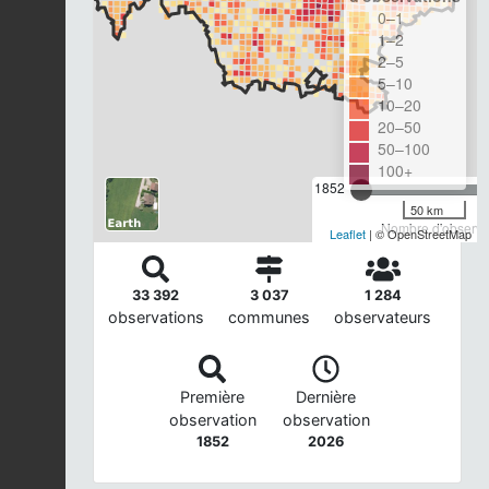
0–1
1–2
2–5
5–10
10–20
20–50
50–100
100+
1852
50 km
Nombre d'observat
Leaflet
| © OpenStreetMap
33 392
3 037
1 284
observations
communes
observateurs
Première
Dernière
observation
observation
1852
2026