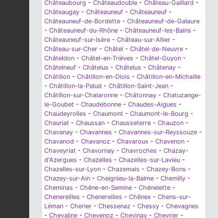
Châteaubourg
-
Châteaudouble
-
Château-Gaillard
-
Châteaugay
-
Châteauneuf
-
Châteauneuf
-
Châteauneuf-de-Bordette
-
Châteauneuf-de-Galaure
-
Châteauneuf-du-Rhône
-
Châteauneuf-les-Bains
-
Châteauneuf-sur-Isère
-
Château-sur-Allier
-
Château-sur-Cher
-
Châtel
-
Châtel-de-Neuvre
-
Châteldon
-
Châtel-en-Trièves
-
Châtel-Guyon
-
Châtelneuf
-
Châtelus
-
Châtelus
-
Châtenay
-
Châtillon
-
Châtillon-en-Diois
-
Châtillon-en-Michaille
-
Châtillon-la-Palud
-
Châtillon-Saint-Jean
-
Châtillon-sur-Chalaronne
-
Châtonnay
-
Chatuzange-
le-Goubet
-
Chaudebonne
-
Chaudes-Aigues
-
Chaudeyrolles
-
Chaumont
-
Chaumont-le-Bourg
-
Chauriat
-
Chaussan
-
Chausseterre
-
Chauzon
-
Chavanay
-
Chavannes
-
Chavannes-sur-Reyssouze
-
Chavanod
-
Chavanoz
-
Chavaroux
-
Chavenon
-
Chaveyriat
-
Chavornay
-
Chavroches
-
Chazay-
d'Azergues
-
Chazelles
-
Chazelles-sur-Lavieu
-
Chazelles-sur-Lyon
-
Chazemais
-
Chazey-Bons
-
Chazey-sur-Ain
-
Cheignieu-la-Balme
-
Chemilly
-
Cheminas
-
Chêne-en-Semine
-
Chénelette
-
Chenereilles
-
Chenereilles
-
Chênex
-
Chens-sur-
Léman
-
Cherier
-
Chessenaz
-
Chessy
-
Chevagnes
-
Chevaline
-
Chevenoz
-
Chevinay
-
Chevrier
-