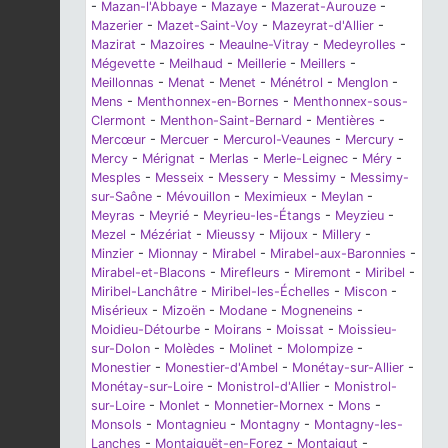
-
Mazan-l'Abbaye
-
Mazaye
-
Mazerat-Aurouze
-
Mazerier
-
Mazet-Saint-Voy
-
Mazeyrat-d'Allier
-
Mazirat
-
Mazoires
-
Meaulne-Vitray
-
Medeyrolles
-
Mégevette
-
Meilhaud
-
Meillerie
-
Meillers
-
Meillonnas
-
Menat
-
Menet
-
Ménétrol
-
Menglon
-
Mens
-
Menthonnex-en-Bornes
-
Menthonnex-sous-
Clermont
-
Menthon-Saint-Bernard
-
Mentières
-
Mercœur
-
Mercuer
-
Mercurol-Veaunes
-
Mercury
-
Mercy
-
Mérignat
-
Merlas
-
Merle-Leignec
-
Méry
-
Mesples
-
Messeix
-
Messery
-
Messimy
-
Messimy-
sur-Saône
-
Mévouillon
-
Meximieux
-
Meylan
-
Meyras
-
Meyrié
-
Meyrieu-les-Étangs
-
Meyzieu
-
Mezel
-
Mézériat
-
Mieussy
-
Mijoux
-
Millery
-
Minzier
-
Mionnay
-
Mirabel
-
Mirabel-aux-Baronnies
-
Mirabel-et-Blacons
-
Mirefleurs
-
Miremont
-
Miribel
-
Miribel-Lanchâtre
-
Miribel-les-Échelles
-
Miscon
-
Misérieux
-
Mizoën
-
Modane
-
Mogneneins
-
Moidieu-Détourbe
-
Moirans
-
Moissat
-
Moissieu-
sur-Dolon
-
Molèdes
-
Molinet
-
Molompize
-
Monestier
-
Monestier-d'Ambel
-
Monétay-sur-Allier
-
Monétay-sur-Loire
-
Monistrol-d'Allier
-
Monistrol-
sur-Loire
-
Monlet
-
Monnetier-Mornex
-
Mons
-
Monsols
-
Montagnieu
-
Montagny
-
Montagny-les-
Lanches
-
Montaiguët-en-Forez
-
Montaigut
-