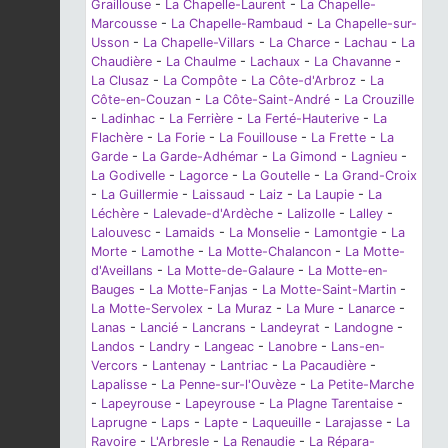
Graillouse
-
La Chapelle-Laurent
-
La Chapelle-
Marcousse
-
La Chapelle-Rambaud
-
La Chapelle-sur-
Usson
-
La Chapelle-Villars
-
La Charce
-
Lachau
-
La
Chaudière
-
La Chaulme
-
Lachaux
-
La Chavanne
-
La Clusaz
-
La Compôte
-
La Côte-d'Arbroz
-
La
Côte-en-Couzan
-
La Côte-Saint-André
-
La Crouzille
-
Ladinhac
-
La Ferrière
-
La Ferté-Hauterive
-
La
Flachère
-
La Forie
-
La Fouillouse
-
La Frette
-
La
Garde
-
La Garde-Adhémar
-
La Gimond
-
Lagnieu
-
La Godivelle
-
Lagorce
-
La Goutelle
-
La Grand-Croix
-
La Guillermie
-
Laissaud
-
Laiz
-
La Laupie
-
La
Léchère
-
Lalevade-d'Ardèche
-
Lalizolle
-
Lalley
-
Lalouvesc
-
Lamaids
-
La Monselie
-
Lamontgie
-
La
Morte
-
Lamothe
-
La Motte-Chalancon
-
La Motte-
d'Aveillans
-
La Motte-de-Galaure
-
La Motte-en-
Bauges
-
La Motte-Fanjas
-
La Motte-Saint-Martin
-
La Motte-Servolex
-
La Muraz
-
La Mure
-
Lanarce
-
Lanas
-
Lancié
-
Lancrans
-
Landeyrat
-
Landogne
-
Landos
-
Landry
-
Langeac
-
Lanobre
-
Lans-en-
Vercors
-
Lantenay
-
Lantriac
-
La Pacaudière
-
Lapalisse
-
La Penne-sur-l'Ouvèze
-
La Petite-Marche
-
Lapeyrouse
-
Lapeyrouse
-
La Plagne Tarentaise
-
Laprugne
-
Laps
-
Lapte
-
Laqueuille
-
Larajasse
-
La
Ravoire
-
L'Arbresle
-
La Renaudie
-
La Répara-