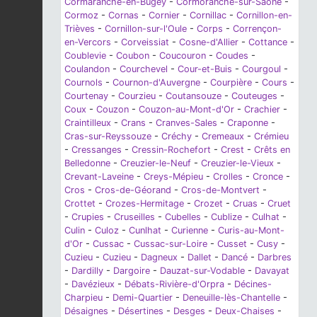
Cormaranche-en-Bugey
-
Cormoranche-sur-Saône
-
Cormoz
-
Cornas
-
Cornier
-
Cornillac
-
Cornillon-en-
Trièves
-
Cornillon-sur-l'Oule
-
Corps
-
Corrençon-
en-Vercors
-
Corveissiat
-
Cosne-d'Allier
-
Cottance
-
Coublevie
-
Coubon
-
Coucouron
-
Coudes
-
Coulandon
-
Courchevel
-
Cour-et-Buis
-
Courgoul
-
Cournols
-
Cournon-d'Auvergne
-
Courpière
-
Cours
-
Courtenay
-
Courzieu
-
Coutansouze
-
Couteuges
-
Coux
-
Couzon
-
Couzon-au-Mont-d'Or
-
Crachier
-
Craintilleux
-
Crans
-
Cranves-Sales
-
Craponne
-
Cras-sur-Reyssouze
-
Créchy
-
Cremeaux
-
Crémieu
-
Cressanges
-
Cressin-Rochefort
-
Crest
-
Crêts en
Belledonne
-
Creuzier-le-Neuf
-
Creuzier-le-Vieux
-
Crevant-Laveine
-
Creys-Mépieu
-
Crolles
-
Cronce
-
Cros
-
Cros-de-Géorand
-
Cros-de-Montvert
-
Crottet
-
Crozes-Hermitage
-
Crozet
-
Cruas
-
Cruet
-
Crupies
-
Cruseilles
-
Cubelles
-
Cublize
-
Culhat
-
Culin
-
Culoz
-
Cunlhat
-
Curienne
-
Curis-au-Mont-
d'Or
-
Cussac
-
Cussac-sur-Loire
-
Cusset
-
Cusy
-
Cuzieu
-
Cuzieu
-
Dagneux
-
Dallet
-
Dancé
-
Darbres
-
Dardilly
-
Dargoire
-
Dauzat-sur-Vodable
-
Davayat
-
Davézieux
-
Débats-Rivière-d'Orpra
-
Décines-
Charpieu
-
Demi-Quartier
-
Deneuille-lès-Chantelle
-
Désaignes
-
Désertines
-
Desges
-
Deux-Chaises
-