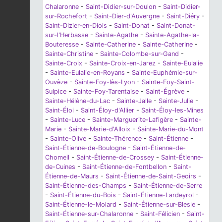
Chalaronne
-
Saint-Didier-sur-Doulon
-
Saint-Didier-
sur-Rochefort
-
Saint-Dier-d'Auvergne
-
Saint-Diéry
-
Saint-Dizier-en-Diois
-
Saint-Donat
-
Saint-Donat-
sur-l'Herbasse
-
Sainte-Agathe
-
Sainte-Agathe-la-
Bouteresse
-
Sainte-Catherine
-
Sainte-Catherine
-
Sainte-Christine
-
Sainte-Colombe-sur-Gand
-
Sainte-Croix
-
Sainte-Croix-en-Jarez
-
Sainte-Eulalie
-
Sainte-Eulalie-en-Royans
-
Sainte-Euphémie-sur-
Ouvèze
-
Sainte-Foy-lès-Lyon
-
Sainte-Foy-Saint-
Sulpice
-
Sainte-Foy-Tarentaise
-
Saint-Égrève
-
Sainte-Hélène-du-Lac
-
Sainte-Jalle
-
Sainte-Julie
-
Saint-Éloi
-
Saint-Éloy-d'Allier
-
Saint-Éloy-les-Mines
-
Sainte-Luce
-
Sainte-Marguerite-Lafigère
-
Sainte-
Marie
-
Sainte-Marie-d'Alloix
-
Sainte-Marie-du-Mont
-
Sainte-Olive
-
Sainte-Thérence
-
Saint-Étienne
-
Saint-Étienne-de-Boulogne
-
Saint-Étienne-de-
Chomeil
-
Saint-Étienne-de-Crossey
-
Saint-Étienne-
de-Cuines
-
Saint-Étienne-de-Fontbellon
-
Saint-
Étienne-de-Maurs
-
Saint-Étienne-de-Saint-Geoirs
-
Saint-Étienne-des-Champs
-
Saint-Étienne-de-Serre
-
Saint-Étienne-du-Bois
-
Saint-Étienne-Lardeyrol
-
Saint-Étienne-le-Molard
-
Saint-Étienne-sur-Blesle
-
Saint-Étienne-sur-Chalaronne
-
Saint-Félicien
-
Saint-