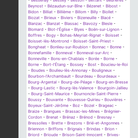
-
Bessenay
-
Bessey
-
Besson
-
Bettant
-
Beurières
-
Beynost
-
Bézaudun-sur-Bîne
-
Bézenet
-
Bibost
-
Bidon
-
Billiat
-
Billième
-
Billom
-
Billy
-
Biollet
-
Biozat
-
Birieux
-
Biviers
-
Bizeneuille
-
Blacé
-
Blanzac
-
Blanzat
-
Blassac
-
Blavozy
-
Blesle
-
Blomard
-
Blot-l'Église
-
Blyes
-
Boën-sur-Lignon
-
Boffres
-
Bogy
-
Bohas-Meyriat-Rignat
-
Boisset
-
Boisset-lès-Montrond
-
Boisset-Saint-Priest
-
Bongheat
-
Bonlieu-sur-Roubion
-
Bonnac
-
Bonne
-
Bonnefamille
-
Bonneval
-
Bonneval-sur-Arc
-
Bonneville
-
Bons-en-Chablais
-
Borée
-
Borne
-
Borne
-
Bort-l'Étang
-
Bossey
-
Bost
-
Boucieu-le-Roi
-
Boudes
-
Boulieu-lès-Annonay
-
Bouligneux
-
Bourbon-l'Archambault
-
Bourdeau
-
Bourdeaux
-
Bourg-Argental
-
Bourg-de-Péage
-
Bourg-en-Bresse
-
Bourg-Lastic
-
Bourg-lès-Valence
-
Bourgoin-Jallieu
-
Bourg-Saint-Maurice
-
Bournoncle-Saint-Pierre
-
Boussy
-
Bouvante
-
Bouvesse-Quirieu
-
Bouvières
-
Boyeux-Saint-Jérôme
-
Boz
-
Bozel
-
Brageac
-
Braize
-
Brangues
-
Brassac-les-Mines
-
Brégnier-
Cordon
-
Brenat
-
Brénaz
-
Brénod
-
Bresnay
-
Bressolles
-
Brette
-
Brezons
-
Brié-et-Angonnes
-
Briennon
-
Briffons
-
Brignais
-
Brindas
-
Brion
-
Briord
-
Brioude
-
Brison-Saint-Innocent
-
Brives-