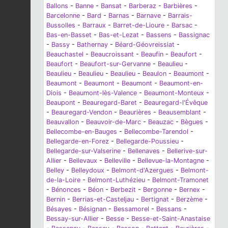
Ballons
-
Banne
-
Bansat
-
Barberaz
-
Barbières
-
Barcelonne
-
Bard
-
Barnas
-
Barnave
-
Barrais-
Bussolles
-
Barraux
-
Barret-de-Lioure
-
Barsac
-
Bas-en-Basset
-
Bas-et-Lezat
-
Bassens
-
Bassignac
-
Bassy
-
Bathernay
-
Béard-Géovreissiat
-
Beauchastel
-
Beaucroissant
-
Beaufin
-
Beaufort
-
Beaufort
-
Beaufort-sur-Gervanne
-
Beaulieu
-
Beaulieu
-
Beaulieu
-
Beaulieu
-
Beaulon
-
Beaumont
-
Beaumont
-
Beaumont
-
Beaumont
-
Beaumont-en-
Diois
-
Beaumont-lès-Valence
-
Beaumont-Monteux
-
Beaupont
-
Beauregard-Baret
-
Beauregard-l'Évêque
-
Beauregard-Vendon
-
Beaurières
-
Beausemblant
-
Beauvallon
-
Beauvoir-de-Marc
-
Beauzac
-
Bègues
-
Bellecombe-en-Bauges
-
Bellecombe-Tarendol
-
Bellegarde-en-Forez
-
Bellegarde-Poussieu
-
Bellegarde-sur-Valserine
-
Bellenaves
-
Bellerive-sur-
Allier
-
Bellevaux
-
Belleville
-
Bellevue-la-Montagne
-
Belley
-
Belleydoux
-
Belmont-d'Azergues
-
Belmont-
de-la-Loire
-
Belmont-Luthézieu
-
Belmont-Tramonet
-
Bénonces
-
Béon
-
Berbezit
-
Bergonne
-
Bernex
-
Bernin
-
Berrias-et-Casteljau
-
Bertignat
-
Berzème
-
Bésayes
-
Bésignan
-
Bessamorel
-
Bessans
-
Bessay-sur-Allier
-
Besse
-
Besse-et-Saint-Anastaise