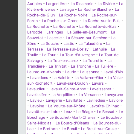
Auriples
-
Largentière
-
La Ricamarie
-
La Rivière
-
La
Rivière-Enverse
-
Larnage
-
La Roche-Blanche
-
La
Roche-de-Glun
-
La Roche-Noire
-
La Roche-sur-
Foron
-
La Roche-sur-Grane
-
La Roche-sur-le-Buis
-
La Rochette
-
La Rochette
-
La Rochette-du-Buis
-
Larodde
-
Larringes
-
La Salle-en-Beaumont
-
La
Sauvetat
-
Lascelle
-
La Séauve-sur-Semène
-
La
Sône
-
La Souche
-
Lastic
-
La Talaudière
-
La
Terrasse
-
La Terrasse-sur-Dorlay
-
Lathuile
-
La
Thuile
-
La Tour
-
La Tour-d'Auvergne
-
La Tour-de-
Salvagny
-
La Tour-en-Jarez
-
La Tourette
-
La
Tranclière
-
La Trinitat
-
La Tronche
-
La Tuilière
-
Laurac-en-Vivarais
-
Laurie
-
Laussonne
-
Laval-d'Aix
-
Lavaldens
-
La Valette
-
La Valla-en-Gier
-
La Valla-
sur-Rochefort
-
Laval-sur-Doulon
-
Lavars
-
Lavaudieu
-
Lavault-Sainte-Anne
-
Laveissenet
-
Laveissière
-
La Verpillière
-
La Versanne
-
Laveyrune
-
Lavieu
-
Lavigerie
-
Lavillatte
-
Lavilledieu
-
Laviolle
-
Lavoine
-
La Voulte-sur-Rhône
-
Lavoûte-Chilhac
-
Lavoûte-sur-Loire
-
Léaz
-
Le Béage
-
Le Bessat
-
Le
Bouchage
-
Le Bouchet-Mont-Charvin
-
Le Bouchet-
Saint-Nicolas
-
Le Bourg-d'Oisans
-
Le Bourget-du-
Lac
-
Le Brethon
-
Le Breuil
-
Le Breuil-sur-Couze
-