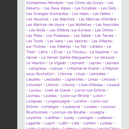
Contamines-Montjoie
-
Les Côtes-de-Corps
-
Les
Déserts
-
Les Deux Alpes
-
Les Estables
-
Les Gets
-
Les Granges-Gontardes
-
Les Haies
-
Les Halles
-
Les Houches
-
Les Marches
-
Les Martres-d'Artière
-
Les Martres-de-Veyre
-
Les Mollettes
-
Les Neyrolles
-
Les Noës
-
Les Ollières-sur-Eyrieux
-
Les Olmes
-
Les Pilles
-
Les Pradeaux
-
Les Salles
-
Les Ternes
-
Les Tonils
-
Les Vans
-
Les Vastres
-
Les Villards-
sur-Thônes
-
Les Villettes
-
Le Teil
-
Lételon
-
Le
Theil
-
Létra
-
L'Étrat
-
Le Trioulou
-
Le Vaulmier
-
Le
Vernet
-
Le Vernet-Sainte-Marguerite
-
Le Versoud
-
Le Veurdre
-
Le Vigean
-
Leyment
-
Leyrieu
-
Leyvaux
-
Lézigneux
-
Lezoux
-
L'Hôpital-le-Grand
-
L'Hôpital-
sous-Rochefort
-
L'Horme
-
Lhuis
-
Liernolles
-
Lieudieu
-
Lieutadès
-
Lignerolles
-
Limas
-
Limoise
-
Limonest
-
Limons
-
Limony
-
L'Isle-d'Abeau
-
Lisseuil
-
Lissieu
-
Livet-et-Gavet
-
Livron-sur-Drôme
-
Lochieu
-
Loddes
-
Loire-sur-Rhône
-
Loisin
-
Lompnas
-
Longessaigne
-
Lorette
-
Loriol-sur-
Drôme
-
Lorlanges
-
Loubeyrat
-
Loudes
-
Louroux-
Bourbonnais
-
Louroux-de-Bouble
-
Lovagny
-
Loyettes
-
Lubilhac
-
Lucey
-
Lucinges
-
Ludesse
-
Lugarde
-
Lugrin
-
Lullin
-
Lully
-
Lumbin
-
Luneau
-
Lupé
-
Lurcy-Lévis
-
Luriecq
-
Lusigny
-
Lus-la-Croix-