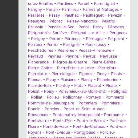
sous-Briailles
-
Pardines
-
Parent
-
Parentignat
-
Parigny
-
Parlan
-
Parmilieu
-
Parves et Nattages
-
Paslières
-
Passy
-
Paulhac
-
Paulhaguet
-
Pavezin
-
Peaugres
-
Pébrac
-
Peisey-Nancroix
-
Pellafol
-
Pélussin
-
Pennes-le-Sec
-
Penol
-
Percy
-
Péreyres
-
Pérignat-lès-Sarliève
-
Pérignat-sur-Allier
-
Périgneux
-
Périgny
-
Péron
-
Péronnas
-
Pérouges
-
Perpezat
-
Perreux
-
Perrier
-
Perrignier
-
Pers-Jussy
-
Peschadoires
-
Peslières
-
Pessat-Villeneuve
-
Peyraud
-
Peyrieu
-
Peyrins
-
Peyrus
-
Peyrusse
-
Picherande
-
Piégros-la-Clastre
-
Pierre-Bénite
-
Pierre-Châtel
-
Pierrefitte-sur-Loire
-
Pierrefort
-
Pierrelatte
-
Pierrelongue
-
Pignols
-
Pinay
-
Pinols
-
Pionsat
-
Pizay
-
Plaisians
-
Planay
-
Plancherine
-
Plan-de-Baix
-
Planfoy
-
Plats
-
Plauzat
-
Pleaux
-
Poisat
-
Poisy
-
Poleymieux-au-Mont-d'Or
-
Polignac
-
Polliat
-
Pollieu
-
Pollionnay
-
Pomeys
-
Pommerol
-
Pommier-de-Beaurepaire
-
Pommiers
-
Pommiers
-
Poncin
-
Poncins
-
Ponet-et-Saint-Auban
-
Ponsonnas
-
Pontamafrey-Montpascal
-
Pontaumur
-
Pontcharra
-
Pont-d'Ain
-
Pont-de-Barret
-
Pont-de-
l'Isère
-
Pont-de-Vaux
-
Pont-du-Château
-
Pont-en-
Royans
-
Pont-Évêque
-
Pontgibaud
-
Porcieu-