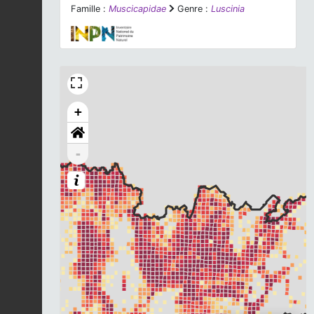
Famille :
Muscicapidae
Genre :
Luscinia
+
-