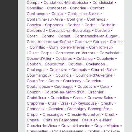
Comps
-
Condat-lès-Montboissier
-
Condeissiat
-
Condillac
-
Condorcet
-
Condrieu
-
Confort
-
Confrançon
-
Conjux
-
Contamine-Sarzin
-
Contamine-sur-Arve
-
Contigny
-
Contrevoz
-
Conzieu
-
Copponex
-
Corbas
-
Corbel
-
Corbelin
-
Corbonod
-
Corcelles-en-Beaujolais
-
Cordelle
-
Coren
-
Corenc
-
Corent
-
Cormaranche-en-Bugey
-
Cormoranche-sur-Saône
-
Cormoz
-
Cornas
-
Cornier
-
Cornillac
-
Cornillon-en-Trièves
-
Cornillon-sur-
l'Oule
-
Corps
-
Corrençon-en-Vercors
-
Corveissiat
-
Cosne-d'Allier
-
Costaros
-
Cottance
-
Coublevie
-
Coubon
-
Coucouron
-
Coudes
-
Coulandon
-
Coulanges
-
Couleuvre
-
Courçais
-
Cour-et-Buis
-
Courmangoux
-
Cournols
-
Cournon-d'Auvergne
-
Courpière
-
Cours
-
Courtenay
-
Courzieu
-
Coutansouze
-
Couteuges
-
Coutouvre
-
Coux
-
Couzon
-
Couzon-au-Mont-d'Or
-
Crachier
-
Craintilleux
-
Crandelles
-
Crans
-
Cranves-Sales
-
Craponne
-
Cras
-
Cras-sur-Reyssouze
-
Créchy
-
Cremeaux
-
Crémieu
-
Crempigny-Bonneguête
-
Crépol
-
Cressanges
-
Cressin-Rochefort
-
Crest
-
Creste
-
Crêts en Belledonne
-
Creuzier-le-Neuf
-
Creuzier-le-Vieux
-
Crevant-Laveine
-
Creys-Mépieu
-
Creysseilles
-
Croizet-sur-Gand
-
Crolles
-
Cros-de-