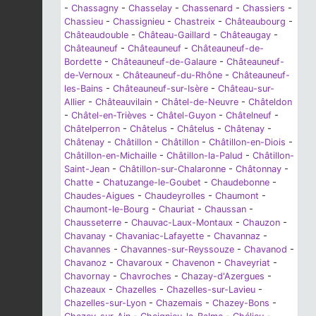
-
Chassagny
-
Chasselay
-
Chassenard
-
Chassiers
-
Chassieu
-
Chassignieu
-
Chastreix
-
Châteaubourg
-
Châteaudouble
-
Château-Gaillard
-
Châteaugay
-
Châteauneuf
-
Châteauneuf
-
Châteauneuf-de-
Bordette
-
Châteauneuf-de-Galaure
-
Châteauneuf-
de-Vernoux
-
Châteauneuf-du-Rhône
-
Châteauneuf-
les-Bains
-
Châteauneuf-sur-Isère
-
Château-sur-
Allier
-
Châteauvilain
-
Châtel-de-Neuvre
-
Châteldon
-
Châtel-en-Trièves
-
Châtel-Guyon
-
Châtelneuf
-
Châtelperron
-
Châtelus
-
Châtelus
-
Châtenay
-
Châtenay
-
Châtillon
-
Châtillon
-
Châtillon-en-Diois
-
Châtillon-en-Michaille
-
Châtillon-la-Palud
-
Châtillon-
Saint-Jean
-
Châtillon-sur-Chalaronne
-
Châtonnay
-
Chatte
-
Chatuzange-le-Goubet
-
Chaudebonne
-
Chaudes-Aigues
-
Chaudeyrolles
-
Chaumont
-
Chaumont-le-Bourg
-
Chauriat
-
Chaussan
-
Chausseterre
-
Chauvac-Laux-Montaux
-
Chauzon
-
Chavanay
-
Chavaniac-Lafayette
-
Chavannaz
-
Chavannes
-
Chavannes-sur-Reyssouze
-
Chavanod
-
Chavanoz
-
Chavaroux
-
Chavenon
-
Chaveyriat
-
Chavornay
-
Chavroches
-
Chazay-d'Azergues
-
Chazeaux
-
Chazelles
-
Chazelles-sur-Lavieu
-
Chazelles-sur-Lyon
-
Chazemais
-
Chazey-Bons
-