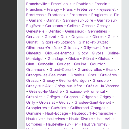
Francheville
-
Francillon-sur-Roubion
-
Francin
-
Franclens
-
Frangy
-
Frans
-
Fréterive
-
Freyssenet
-
Frontenas
-
Frontenex
-
Frontonas
-
Frugières-le-Pin
-
Gaillard
-
Gannat
-
Gannay-sur-Loire
-
Garnat-sur-
Engièvre
-
Garnerans
-
Gelles
-
Genas
-
Genay
-
Genestelle
-
Genilac
-
Génissieux
-
Gennetines
-
Gervans
-
Gerzat
-
Gex
-
Geyssans
-
Gières
-
Giez
-
Gignat
-
Gigors-et-Lozeron
-
Gilhac-et-Bruzac
-
Gilhoc-sur-Ormèze
-
Gillonnay
-
Gilly-sur-Isère
-
Gimeaux
-
Giou-de-Mamou
-
Gipcy
-
Givors
-
Glaine-
Montaigut
-
Glandage
-
Gleizé
-
Glénat
-
Gluiras
-
Glun
-
Goncelin
-
Goudet
-
Gouise
-
Gourdon
-
Grammond
-
Grand-Corent
-
Grandeyrolles
-
Grane
-
Granges-les-Beaumont
-
Granieu
-
Gras
-
Gravières
-
Grazac
-
Grenay
-
Grenier-Montgon
-
Grenoble
-
Grésy-sur-Aix
-
Grésy-sur-Isère
-
Grézieu-la-Varenne
-
Grézieu-le-Marché
-
Grézieux-le-Fromental
-
Grézolles
-
Grièges
-
Grignan
-
Grignon
-
Grigny
-
Grilly
-
Groissiat
-
Groisy
-
Groslée-Saint-Benoit
-
Grospierres
-
Guéreins
-
Guilherand-Granges
-
Gumiane
-
Haut-Bocage
-
Hautecourt-Romanèche
-
Hauterive
-
Hauterives
-
Haute-Rivoire
-
Hauteville-
Lompnes
-
Hauteville-sur-Fier
-
Haut Valromey
-