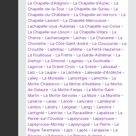
La Chapelle-d'Alagnon
-
La Chapelle-d'Aurec
-
La
Chapelle-de-la-Tour
-
La Chapelle-de-Surieu
-
La
Chapelle-du-Châtelard
-
La Chapelle-en-Vercors
-
La
Chapelle-Laurent
-
La Chapelle-Marcousse
-
Lachapelle-sous-Aubenas
-
La Chapelle-sur-Coise
-
La Chapelle-sur-Usson
-
La Chapelle-Villars
-
La
Charce
-
Lachassagne
-
Lachau
-
La Chavanne
-
La
Chomette
-
La Côte-Saint-André
-
La Coucourde
-
La
Crouzille
-
Ladinhac
-
Laféline
-
La Ferté-Hauterive
-
La Fouillouse
-
La Frette
-
La Garde-Adhémar
-
La
Giettaz
-
La Gimond
-
Lagnieu
-
La Godivelle
-
Lagorce
-
La Grand-Croix
-
La Gresle
-
Laissaud
-
Laiz
-
La Laupie
-
La Léchère
-
Lalevade-d'Ardèche
-
Lalley
-
La Monselie
-
Lamontgie
-
Lamothe
-
La
Motte-Chalancon
-
La Motte-d'Aveillans
-
La Motte-
de-Galaure
-
La Motte-Fanjas
-
La Motte-Saint-
Martin
-
La Motte-Servolex
-
La Mure
-
La Murette
-
Lanarce
-
Lanas
-
Lancié
-
Lancrans
-
Landeyrat
-
Landos
-
Landry
-
Langeac
-
Langy
-
Lanobre
-
Lantignié
-
Lantriac
-
La Pacaudière
-
Lapalisse
-
La
Penne-sur-l'Ouvèze
-
Lapeyrouse
-
Lapeyrouse
-
Lapeyrouse-Mornay
-
Lapeyrugue
-
La Pierre
-
La
Plagne Tarentaise
-
Laps
-
Lapte
-
Larajasse
-
La
Ravoire
-
L'Arbresle
-
La Répara-Auriples
-