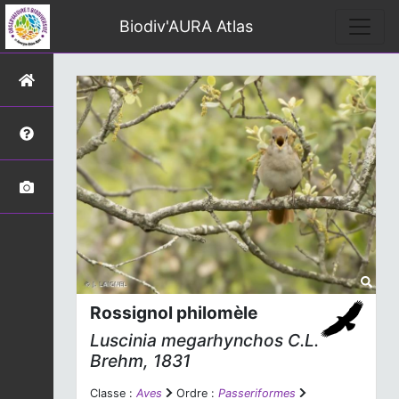
Biodiv'AURA Atlas
Rossignol philomèle
Luscinia megarhynchos
C.L.
Brehm, 1831
Classe :
Aves
Ordre :
Passeriformes