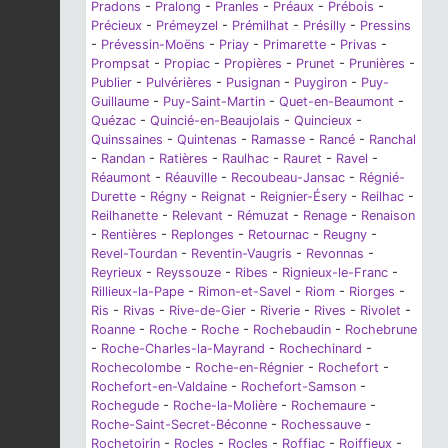
Pradons
-
Pralong
-
Pranles
-
Préaux
-
Prébois
-
Précieux
-
Prémeyzel
-
Prémilhat
-
Présilly
-
Pressins
-
Prévessin-Moëns
-
Priay
-
Primarette
-
Privas
-
Prompsat
-
Propiac
-
Propières
-
Prunet
-
Prunières
-
Publier
-
Pulvérières
-
Pusignan
-
Puygiron
-
Puy-
Guillaume
-
Puy-Saint-Martin
-
Quet-en-Beaumont
-
Quézac
-
Quincié-en-Beaujolais
-
Quincieux
-
Quinssaines
-
Quintenas
-
Ramasse
-
Rancé
-
Ranchal
-
Randan
-
Ratières
-
Raulhac
-
Rauret
-
Ravel
-
Réaumont
-
Réauville
-
Recoubeau-Jansac
-
Régnié-
Durette
-
Régny
-
Reignat
-
Reignier-Ésery
-
Reilhac
-
Reilhanette
-
Relevant
-
Rémuzat
-
Renage
-
Renaison
-
Rentières
-
Replonges
-
Retournac
-
Reugny
-
Revel-Tourdan
-
Reventin-Vaugris
-
Revonnas
-
Reyrieux
-
Reyssouze
-
Ribes
-
Rignieux-le-Franc
-
Rillieux-la-Pape
-
Rimon-et-Savel
-
Riom
-
Riorges
-
Ris
-
Rivas
-
Rive-de-Gier
-
Riverie
-
Rives
-
Rivolet
-
Roanne
-
Roche
-
Roche
-
Rochebaudin
-
Rochebrune
-
Roche-Charles-la-Mayrand
-
Rochechinard
-
Rochecolombe
-
Roche-en-Régnier
-
Rochefort
-
Rochefort-en-Valdaine
-
Rochefort-Samson
-
Rochegude
-
Roche-la-Molière
-
Rochemaure
-
Roche-Saint-Secret-Béconne
-
Rochessauve
-
Rochetoirin
-
Rocles
-
Rocles
-
Roffiac
-
Roiffieux
-