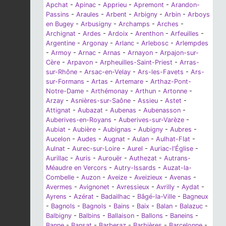
Apchat
-
Apinac
-
Apprieu
-
Apremont
-
Arandon-
Passins
-
Araules
-
Arbent
-
Arbigny
-
Arbin
-
Arboys
en Bugey
-
Arbusigny
-
Archamps
-
Arches
-
Archignat
-
Ardes
-
Ardoix
-
Arenthon
-
Arfeuilles
-
Argentine
-
Argonay
-
Arlanc
-
Arlebosc
-
Arlempdes
-
Armoy
-
Arnac
-
Arnas
-
Arnayon
-
Arpajon-sur-
Cère
-
Arpavon
-
Arpheuilles-Saint-Priest
-
Arras-
sur-Rhône
-
Arsac-en-Velay
-
Ars-les-Favets
-
Ars-
sur-Formans
-
Artas
-
Artemare
-
Arthaz-Pont-
Notre-Dame
-
Arthémonay
-
Arthun
-
Artonne
-
Arzay
-
Asnières-sur-Saône
-
Assieu
-
Astet
-
Attignat
-
Aubazat
-
Aubenas
-
Aubenasson
-
Auberives-en-Royans
-
Auberives-sur-Varèze
-
Aubiat
-
Aubière
-
Aubignas
-
Aubigny
-
Aubres
-
Aucelon
-
Audes
-
Augnat
-
Aulan
-
Aulhat-Flat
-
Aulnat
-
Aurec-sur-Loire
-
Aurel
-
Auriac-l'Église
-
Aurillac
-
Auris
-
Aurouër
-
Authezat
-
Autrans-
Méaudre en Vercors
-
Autry-Issards
-
Auzat-la-
Combelle
-
Auzon
-
Aveize
-
Aveizieux
-
Avenas
-
Avermes
-
Avignonet
-
Avressieux
-
Avrilly
-
Aydat
-
Ayrens
-
Azérat
-
Badailhac
-
Bâgé-la-Ville
-
Bagneux
-
Bagnols
-
Bagnols
-
Bains
-
Baix
-
Balan
-
Balazuc
-
Balbigny
-
Balbins
-
Ballaison
-
Ballons
-
Baneins
-
Banne
-
Bansat
-
Barberaz
-
Barbières
-
Barcelonne
-