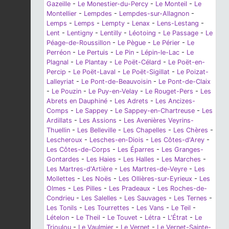
Gazeille
-
Le Monestier-du-Percy
-
Le Monteil
-
Le
Montellier
-
Lempdes
-
Lempdes-sur-Allagnon
-
Lemps
-
Lemps
-
Lempty
-
Lenax
-
Lens-Lestang
-
Lent
-
Lentigny
-
Lentilly
-
Léotoing
-
Le Passage
-
Le
Péage-de-Roussillon
-
Le Pègue
-
Le Périer
-
Le
Perréon
-
Le Pertuis
-
Le Pin
-
Lépin-le-Lac
-
Le
Plagnal
-
Le Plantay
-
Le Poët-Célard
-
Le Poët-en-
Percip
-
Le Poët-Laval
-
Le Poët-Sigillat
-
Le Poizat-
Lalleyriat
-
Le Pont-de-Beauvoisin
-
Le Pont-de-Claix
-
Le Pouzin
-
Le Puy-en-Velay
-
Le Rouget-Pers
-
Les
Abrets en Dauphiné
-
Les Adrets
-
Les Ancizes-
Comps
-
Le Sappey
-
Le Sappey-en-Chartreuse
-
Les
Ardillats
-
Les Assions
-
Les Avenières Veyrins-
Thuellin
-
Les Belleville
-
Les Chapelles
-
Les Chères
-
Lescheroux
-
Lesches-en-Diois
-
Les Côtes-d'Arey
-
Les Côtes-de-Corps
-
Les Éparres
-
Les Granges-
Gontardes
-
Les Haies
-
Les Halles
-
Les Marches
-
Les Martres-d'Artière
-
Les Martres-de-Veyre
-
Les
Mollettes
-
Les Noës
-
Les Ollières-sur-Eyrieux
-
Les
Olmes
-
Les Pilles
-
Les Pradeaux
-
Les Roches-de-
Condrieu
-
Les Salelles
-
Les Sauvages
-
Les Ternes
-
Les Tonils
-
Les Tourrettes
-
Les Vans
-
Le Teil
-
Lételon
-
Le Theil
-
Le Touvet
-
Létra
-
L'Étrat
-
Le
Trioulou
-
Le Vaulmier
-
Le Vernet
-
Le Vernet-Sainte-