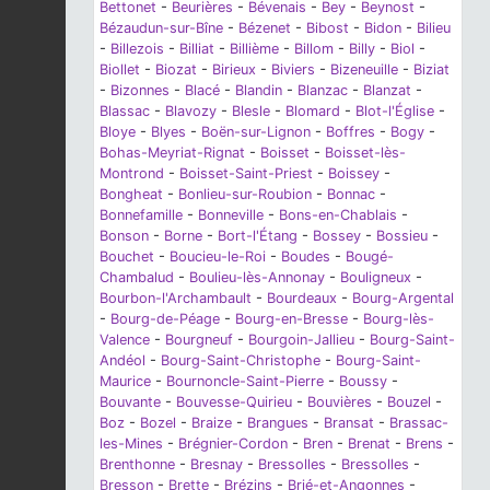
Bettonet
-
Beurières
-
Bévenais
-
Bey
-
Beynost
-
Bézaudun-sur-Bîne
-
Bézenet
-
Bibost
-
Bidon
-
Bilieu
-
Billezois
-
Billiat
-
Billième
-
Billom
-
Billy
-
Biol
-
Biollet
-
Biozat
-
Birieux
-
Biviers
-
Bizeneuille
-
Biziat
-
Bizonnes
-
Blacé
-
Blandin
-
Blanzac
-
Blanzat
-
Blassac
-
Blavozy
-
Blesle
-
Blomard
-
Blot-l'Église
-
Bloye
-
Blyes
-
Boën-sur-Lignon
-
Boffres
-
Bogy
-
Bohas-Meyriat-Rignat
-
Boisset
-
Boisset-lès-
Montrond
-
Boisset-Saint-Priest
-
Boissey
-
Bongheat
-
Bonlieu-sur-Roubion
-
Bonnac
-
Bonnefamille
-
Bonneville
-
Bons-en-Chablais
-
Bonson
-
Borne
-
Bort-l'Étang
-
Bossey
-
Bossieu
-
Bouchet
-
Boucieu-le-Roi
-
Boudes
-
Bougé-
Chambalud
-
Boulieu-lès-Annonay
-
Bouligneux
-
Bourbon-l'Archambault
-
Bourdeaux
-
Bourg-Argental
-
Bourg-de-Péage
-
Bourg-en-Bresse
-
Bourg-lès-
Valence
-
Bourgneuf
-
Bourgoin-Jallieu
-
Bourg-Saint-
Andéol
-
Bourg-Saint-Christophe
-
Bourg-Saint-
Maurice
-
Bournoncle-Saint-Pierre
-
Boussy
-
Bouvante
-
Bouvesse-Quirieu
-
Bouvières
-
Bouzel
-
Boz
-
Bozel
-
Braize
-
Brangues
-
Bransat
-
Brassac-
les-Mines
-
Brégnier-Cordon
-
Bren
-
Brenat
-
Brens
-
Brenthonne
-
Bresnay
-
Bressolles
-
Bressolles
-
Bresson
-
Brette
-
Brézins
-
Brié-et-Angonnes
-