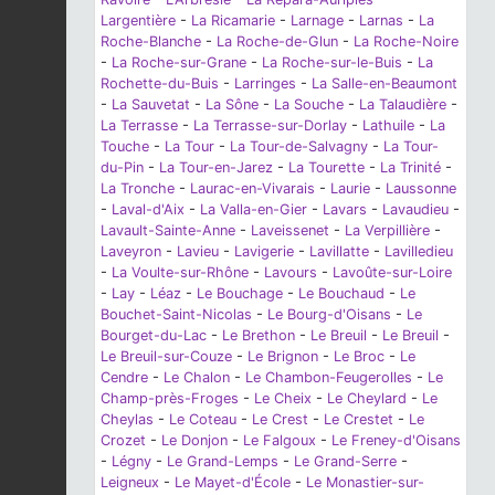
Largentière
-
La Ricamarie
-
Larnage
-
Larnas
-
La
Roche-Blanche
-
La Roche-de-Glun
-
La Roche-Noire
-
La Roche-sur-Grane
-
La Roche-sur-le-Buis
-
La
Rochette-du-Buis
-
Larringes
-
La Salle-en-Beaumont
-
La Sauvetat
-
La Sône
-
La Souche
-
La Talaudière
-
La Terrasse
-
La Terrasse-sur-Dorlay
-
Lathuile
-
La
Touche
-
La Tour
-
La Tour-de-Salvagny
-
La Tour-
du-Pin
-
La Tour-en-Jarez
-
La Tourette
-
La Trinité
-
La Tronche
-
Laurac-en-Vivarais
-
Laurie
-
Laussonne
-
Laval-d'Aix
-
La Valla-en-Gier
-
Lavars
-
Lavaudieu
-
Lavault-Sainte-Anne
-
Laveissenet
-
La Verpillière
-
Laveyron
-
Lavieu
-
Lavigerie
-
Lavillatte
-
Lavilledieu
-
La Voulte-sur-Rhône
-
Lavours
-
Lavoûte-sur-Loire
-
Lay
-
Léaz
-
Le Bouchage
-
Le Bouchaud
-
Le
Bouchet-Saint-Nicolas
-
Le Bourg-d'Oisans
-
Le
Bourget-du-Lac
-
Le Brethon
-
Le Breuil
-
Le Breuil
-
Le Breuil-sur-Couze
-
Le Brignon
-
Le Broc
-
Le
Cendre
-
Le Chalon
-
Le Chambon-Feugerolles
-
Le
Champ-près-Froges
-
Le Cheix
-
Le Cheylard
-
Le
Cheylas
-
Le Coteau
-
Le Crest
-
Le Crestet
-
Le
Crozet
-
Le Donjon
-
Le Falgoux
-
Le Freney-d'Oisans
-
Légny
-
Le Grand-Lemps
-
Le Grand-Serre
-
Leigneux
-
Le Mayet-d'École
-
Le Monastier-sur-