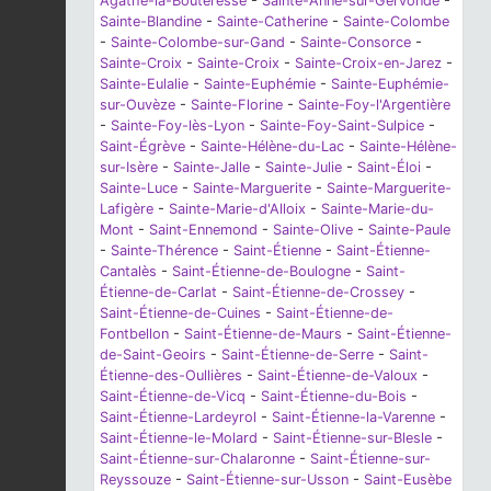
Agathe-la-Bouteresse
-
Sainte-Anne-sur-Gervonde
-
Sainte-Blandine
-
Sainte-Catherine
-
Sainte-Colombe
-
Sainte-Colombe-sur-Gand
-
Sainte-Consorce
-
Sainte-Croix
-
Sainte-Croix
-
Sainte-Croix-en-Jarez
-
Sainte-Eulalie
-
Sainte-Euphémie
-
Sainte-Euphémie-
sur-Ouvèze
-
Sainte-Florine
-
Sainte-Foy-l'Argentière
-
Sainte-Foy-lès-Lyon
-
Sainte-Foy-Saint-Sulpice
-
Saint-Égrève
-
Sainte-Hélène-du-Lac
-
Sainte-Hélène-
sur-Isère
-
Sainte-Jalle
-
Sainte-Julie
-
Saint-Éloi
-
Sainte-Luce
-
Sainte-Marguerite
-
Sainte-Marguerite-
Lafigère
-
Sainte-Marie-d'Alloix
-
Sainte-Marie-du-
Mont
-
Saint-Ennemond
-
Sainte-Olive
-
Sainte-Paule
-
Sainte-Thérence
-
Saint-Étienne
-
Saint-Étienne-
Cantalès
-
Saint-Étienne-de-Boulogne
-
Saint-
Étienne-de-Carlat
-
Saint-Étienne-de-Crossey
-
Saint-Étienne-de-Cuines
-
Saint-Étienne-de-
Fontbellon
-
Saint-Étienne-de-Maurs
-
Saint-Étienne-
de-Saint-Geoirs
-
Saint-Étienne-de-Serre
-
Saint-
Étienne-des-Oullières
-
Saint-Étienne-de-Valoux
-
Saint-Étienne-de-Vicq
-
Saint-Étienne-du-Bois
-
Saint-Étienne-Lardeyrol
-
Saint-Étienne-la-Varenne
-
Saint-Étienne-le-Molard
-
Saint-Étienne-sur-Blesle
-
Saint-Étienne-sur-Chalaronne
-
Saint-Étienne-sur-
Reyssouze
-
Saint-Étienne-sur-Usson
-
Saint-Eusèbe