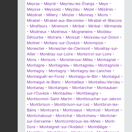
Meyras
-
Meyrié
-
Meyrieu-les-Étangs
-
Meys
-
Meysse
-
Meyssiez
-
Meyzieu
-
Mezel
-
Mézères
-
Mézériat
-
Millery
-
Minzier
-
Mionnay
-
Mions
-
Mirabel
-
Mirabel-aux-Baronnies
-
Mirabel-et-Blacons
-
Mirefleurs
-
Miremont
-
Miribel
-
Miribel
-
Mirmande
-
Misérieux
-
Mizérieux
-
Mogneneins
-
Moidieu-
Détourbe
-
Moirans
-
Moissat
-
Moissieu-sur-Dolon
-
Molinet
-
Mollans-sur-Ouvèze
-
Molompize
-
Monestier
-
Monestier-de-Clermont
-
Monétay-sur-
Allier
-
Monétay-sur-Loire
-
Monistrol-sur-Loire
-
Mons
-
Monsols
-
Monsteroux-Milieu
-
Montagnat
-
Montagne
-
Montagnieu
-
Montagnieu
-
Montagnole
-
Montagny
-
Montagny
-
Montagny-les-Lanches
-
Montaiguët-en-Forez
-
Montaigu-le-Blin
-
Montaigut
-
Montaigut-le-Blanc
-
Montailleur
-
Montalieu-Vercieu
-
Montanay
-
Montanges
-
Montarcher
-
Montauban-
sur-l'Ouvèze
-
Montaulieu
-
Montbeugny
-
Montbonnot-Saint-Martin
-
Montboucher-sur-Jabron
-
Montbrison
-
Montbrison-sur-Lez
-
Montbrun-les-
Bains
-
Montcarra
-
Montceaux
-
Montcel
-
Montcet
-
Montchaboud
-
Montchal
-
Montchenu
-
Montclar-
sur-Gervanne
-
Montcombroux-les-Mines
-
Mont-
Dore
-
Monteignet-sur-l'Andelot
-
Montéléger
-