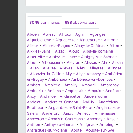
3049
communes
688
observateurs
Aboën
-
Abrest
-
Affoux
-
Agnin
-
Agonges
-
Aigueblanche
-
Aigueperse
-
Aigueperse
-
Ailhon
-
Ailleux
-
Aime-la-Plagne
-
Ainay-le-Château
-
Aiton
-
Aix-les-Bains
-
Aizac
-
Ajoux
-
Alba-la-Romaine
-
Albertville
-
Albiez-le-Jeune
-
Albigny-sur-Saône
-
Albon
-
Alboussière
-
Aleyrac
-
Alissas
-
Alix
-
Alixan
-
Allan
-
Alleuze
-
Allèves
-
Allex
-
Alleyras
-
Allinges
-
Allonzier-la-Caille
-
Ally
-
Ally
-
Amancy
-
Ambérieu-
en-Bugey
-
Ambérieux
-
Ambérieux-en-Dombes
-
Ambert
-
Ambierle
-
Ambilly
-
Ambonil
-
Ambronay
-
Ambutrix
-
Amions
-
Amplepuis
-
Ampuis
-
Ancône
-
Ancy
-
Andance
-
Andancette
-
Andelaroche
-
Andelat
-
Andert-et-Condon
-
Andilly
-
Andrézieux-
Bouthéon
-
Anglards-de-Saint-Flour
-
Anglards-de-
Salers
-
Anglefort
-
Anjou
-
Annecy
-
Annemasse
-
Anneyron
-
Annoisin-Chatelans
-
Annonay
-
Anse
-
Anthon
-
Anthy-sur-Léman
-
Antignac
-
Antoingt
-
Antraigues-sur-Volane
-
Aoste
-
Aouste-sur-Sye
-