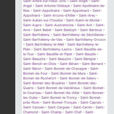
Saint-André-sur-Vieux-Jonc
-
Saint-Angel
-
Saint-
Angel
-
Saint Antoine l'Abbaye
-
Saint-Apollinaire-de-
Rias
-
Saint-Appolinaire
-
Saint-Appolinard
-
Saint-
Appolinard
-
Saint-Arcons-d'Allier
-
Saint-Arey
-
Saint-Auban-sur-l'Ouvèze
-
Saint-Aubin-le-Monial
-
Saint-Aupre
-
Saint-Austremoine
-
Saint-Avit
-
Saint-
Avre
-
Saint-Babel
-
Saint-Baldoph
-
Saint-Bardoux
-
Saint-Barthélemy
-
Saint-Barthélemy-de-Séchilienne
-
Saint-Barthélemy-de-Vals
-
Saint-Barthélemy-Grozon
-
Saint-Barthélemy-le-Meil
-
Saint-Barthélemy-le-
Plain
-
Saint-Barthélemy-Lestra
-
Saint-Baudille-de-
la-Tour
-
Saint-Baudille-et-Pipet
-
Saint-Bauzile
-
Saint-Beauzire
-
Saint-Beauzire
-
Saint-Bénigne
-
Saint-Benoit-en-Diois
-
Saint-Bérain
-
Saint-Bernard
-
Saint-Béron
-
Saint-Bonnet-de-Chavagne
-
Saint-
Bonnet-de-Four
-
Saint-Bonnet-de-Mure
-
Saint-
Bonnet-de-Rochefort
-
Saint-Bonnet-de-Salers
-
Saint-Bonnet-des-Bruyères
-
Saint-Bonnet-des-
Quarts
-
Saint-Bonnet-de-Valclérieux
-
Saint-Bonnet-
le-Courreau
-
Saint-Bonnet-lès-Allier
-
Saint-Bonnet-
les-Oules
-
Saint-Bonnet-le-Troncy
-
Saint-Bonnet-
près-Riom
-
Saint-Bonnet-Tronçais
-
Saint-Caprais
-
Saint-Cassien
-
Saint-Cergues
-
Saint-Cernin
-
Saint-
Chamond
-
Saint-Champ
-
Saint-Chef
-
Saint-