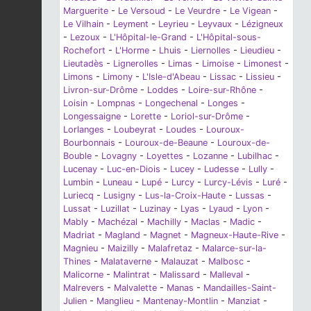
Marguerite
-
Le Versoud
-
Le Veurdre
-
Le Vigean
-
Le Vilhain
-
Leyment
-
Leyrieu
-
Leyvaux
-
Lézigneux
-
Lezoux
-
L'Hôpital-le-Grand
-
L'Hôpital-sous-
Rochefort
-
L'Horme
-
Lhuis
-
Liernolles
-
Lieudieu
-
Lieutadès
-
Lignerolles
-
Limas
-
Limoise
-
Limonest
-
Limons
-
Limony
-
L'Isle-d'Abeau
-
Lissac
-
Lissieu
-
Livron-sur-Drôme
-
Loddes
-
Loire-sur-Rhône
-
Loisin
-
Lompnas
-
Longechenal
-
Longes
-
Longessaigne
-
Lorette
-
Loriol-sur-Drôme
-
Lorlanges
-
Loubeyrat
-
Loudes
-
Louroux-
Bourbonnais
-
Louroux-de-Beaune
-
Louroux-de-
Bouble
-
Lovagny
-
Loyettes
-
Lozanne
-
Lubilhac
-
Lucenay
-
Luc-en-Diois
-
Lucey
-
Ludesse
-
Lully
-
Lumbin
-
Luneau
-
Lupé
-
Lurcy
-
Lurcy-Lévis
-
Luré
-
Luriecq
-
Lusigny
-
Lus-la-Croix-Haute
-
Lussas
-
Lussat
-
Luzillat
-
Luzinay
-
Lyas
-
Lyaud
-
Lyon
-
Mably
-
Machézal
-
Machilly
-
Maclas
-
Madic
-
Madriat
-
Magland
-
Magnet
-
Magneux-Haute-Rive
-
Magnieu
-
Maizilly
-
Malafretaz
-
Malarce-sur-la-
Thines
-
Malataverne
-
Malauzat
-
Malbosc
-
Malicorne
-
Malintrat
-
Malissard
-
Malleval
-
Malrevers
-
Malvalette
-
Manas
-
Mandailles-Saint-
Julien
-
Manglieu
-
Mantenay-Montlin
-
Manziat
-