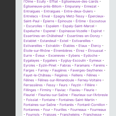
l'Olme
-
Écully
-
Effiat
-
Égliseneuve-des-Liards
-
Égliseneuve-près-Billom
-
Empurany
-
Ennezat
-
Entraigues
-
Entraigues
-
Entre-deux-Guiers
-
Entrelacs
-
Enval
-
Epagny Metz-Tessy
-
Épercieux-
Saint-Paul
-
Épierre
-
Épinouze
-
Érôme
-
Escoutoux
-
Escurolles
-
Espalem
-
Espaly-Saint-Marcel
-
Espeluche
-
Espenel
-
Espinasse-Vozelle
-
Espirat
-
Essertines-en-Châtelneuf
-
Essertines-en-Donzy
-
Establet
-
Estandeuil
-
Esteil
-
Estivareilles
-
Estivareilles
-
Estrablin
-
Étables
-
Etaux
-
Étercy
-
Étoile-sur-Rhône
-
Étrembières
-
Étrez
-
Étroussat
-
Eurre
-
Éveux
-
Excenevex
-
Eybens
-
Eydoche
-
Eygalayes
-
Eygaliers
-
Eygluy-Escoulin
-
Eymeux
-
Eyroles
-
Eyzin-Pinet
-
Fabras
-
Faramans
-
Fareins
-
Farges
-
Farnay
-
Faugères
-
Faverges-Seythenex
-
Fayet-le-Château
-
Feigères
-
Feillens
-
Félines
-
Félines
-
Félines-sur-Rimandoule
-
Ferney-Voltaire
-
Ferrassières
-
Fessy
-
Feurs
-
Feyzin
-
Fillière
-
Fillinges
-
Firminy
-
Flaviac
-
Flaxieu
-
Fleurie
-
Fleuriel
-
Fleurieu-sur-Saône
-
Fleurieux-sur-l'Arbresle
-
Foissiat
-
Fontaine
-
Fontaines-Saint-Martin
-
Fontaines-sur-Saône
-
Fontanès
-
Fontanil-Cornillon
-
Fontannes
-
Four
-
Fourilles
-
Fourneaux
-
Fourneaux
-
Fournols
-
Fraisses
-
Francheleins
-
Franchesse
-