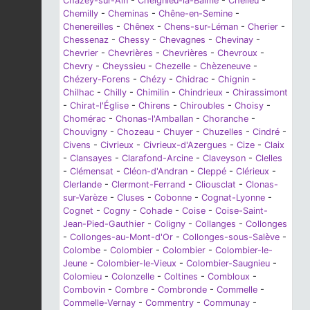
Chazey-sur-Ain
-
Cheignieu-la-Balme
-
Chélieu
-
Chemilly
-
Cheminas
-
Chêne-en-Semine
-
Chenereilles
-
Chênex
-
Chens-sur-Léman
-
Cherier
-
Chessenaz
-
Chessy
-
Chevagnes
-
Chevinay
-
Chevrier
-
Chevrières
-
Chevrières
-
Chevroux
-
Chevry
-
Cheyssieu
-
Chezelle
-
Chèzeneuve
-
Chézery-Forens
-
Chézy
-
Chidrac
-
Chignin
-
Chilhac
-
Chilly
-
Chimilin
-
Chindrieux
-
Chirassimont
-
Chirat-l'Église
-
Chirens
-
Chiroubles
-
Choisy
-
Chomérac
-
Chonas-l'Amballan
-
Choranche
-
Chouvigny
-
Chozeau
-
Chuyer
-
Chuzelles
-
Cindré
-
Civens
-
Civrieux
-
Civrieux-d'Azergues
-
Cize
-
Claix
-
Clansayes
-
Clarafond-Arcine
-
Claveyson
-
Clelles
-
Clémensat
-
Cléon-d'Andran
-
Cleppé
-
Clérieux
-
Clerlande
-
Clermont-Ferrand
-
Cliousclat
-
Clonas-
sur-Varèze
-
Cluses
-
Cobonne
-
Cognat-Lyonne
-
Cognet
-
Cogny
-
Cohade
-
Coise
-
Coise-Saint-
Jean-Pied-Gauthier
-
Coligny
-
Collanges
-
Collonges
-
Collonges-au-Mont-d'Or
-
Collonges-sous-Salève
-
Colombe
-
Colombier
-
Colombier
-
Colombier-le-
Jeune
-
Colombier-le-Vieux
-
Colombier-Saugnieu
-
Colomieu
-
Colonzelle
-
Coltines
-
Combloux
-
Combovin
-
Combre
-
Combronde
-
Commelle
-
Commelle-Vernay
-
Commentry
-
Communay
-