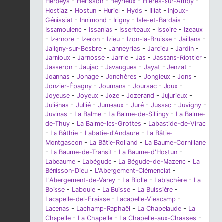
Herbeys
-
Hérisson
-
Heyrieux
-
Hières-sur-Amby
-
Hostiaz
-
Hostun
-
Huriel
-
Hyds
-
Illiat
-
Injoux-
Génissiat
-
Innimond
-
Irigny
-
Isle-et-Bardais
-
Issamoulenc
-
Issanlas
-
Isserteaux
-
Issoire
-
Izeaux
-
Izernore
-
Izeron
-
Izieu
-
Izon-la-Bruisse
-
Jaillans
-
Jaligny-sur-Besbre
-
Janneyrias
-
Jarcieu
-
Jardin
-
Jarnioux
-
Jarnosse
-
Jarrie
-
Jas
-
Jassans-Riottier
-
Jasseron
-
Jaujac
-
Javaugues
-
Jayat
-
Jenzat
-
Joannas
-
Jonage
-
Jonchères
-
Jongieux
-
Jons
-
Jonzier-Épagny
-
Journans
-
Joursac
-
Joux
-
Joyeuse
-
Joyeux
-
Joze
-
Jozerand
-
Jujurieux
-
Juliénas
-
Jullié
-
Jumeaux
-
Juré
-
Jussac
-
Juvigny
-
Juvinas
-
La Balme
-
La Balme-de-Sillingy
-
La Balme-
de-Thuy
-
La Balme-les-Grottes
-
Labastide-de-Virac
-
La Bâthie
-
Labatie-d'Andaure
-
La Bâtie-
Montgascon
-
La Bâtie-Rolland
-
La Baume-Cornillane
-
La Baume-de-Transit
-
La Baume-d'Hostun
-
Labeaume
-
Labégude
-
La Bégude-de-Mazenc
-
La
Bénisson-Dieu
-
L'Abergement-Clémenciat
-
L'Abergement-de-Varey
-
La Biolle
-
Lablachère
-
La
Boisse
-
Laboule
-
La Buisse
-
La Buissière
-
Lacapelle-del-Fraisse
-
Lacapelle-Viescamp
-
Lacenas
-
Lachamp-Raphaël
-
La Chapelaude
-
La
Chapelle
-
La Chapelle
-
La Chapelle-aux-Chasses
-