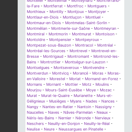
Montélier
-
Montélimar
-
Monteynard
-
Montferrand-
la-Fare
-
Montferrat
-
Montfroc
-
Montguers
-
Monthieux
-
Montilly
-
Montjoux
-
Montjoyer
-
Montlaur-en-Diois
-
Montluçon
-
Montluel
-
Montmaur-en-Diois
-
Montmelas-Saint-Sorlin
-
Montmélian
-
Montmerle-sur-Saône
-
Montmeyran
-
Montmiral
-
Montmorin
-
Montmurat
-
Montoison
-
Montoldre
-
Montpensier
-
Montpeyroux
-
Montpezat-sous-Bauzon
-
Montracol
-
Montréal
-
Montréal-les-Sources
-
Montrevel
-
Montrevel-en-
Bresse
-
Montrigaud
-
Montromant
-
Montrond-les-
Bains
-
Montrottier
-
Montségur-sur-Lauzon
-
Montselgues
-
Montseveroux
-
Montvendre
-
Montverdun
-
Montvicq
-
Morancé
-
Moras
-
Moras-
en-Valloire
-
Morestel
-
Moriat
-
Mornand-en-Forez
-
Mornans
-
Mornant
-
Mottier
-
Motz
-
Moulins
-
Mourjou
-
Mours-Saint-Eusèbe
-
Moye
-
Mozac
-
Murat
-
Murat-le-Quaire
-
Murianette
-
Murs-et-
Gélignieux
-
Musièges
-
Myans
-
Nades
-
Nances
-
Nangy
-
Nantes-en-Ratier
-
Nantoin
-
Nassigny
-
Naucelles
-
Naves
-
Nâves-Parmelan
-
Neaux
-
Néris-les-Bains
-
Nernier
-
Néronde
-
Nervieux
-
Neschers
-
Neuilly-en-Donjon
-
Neuilly-le-Réal
-
Neulise
-
Neure
-
Neussargues en Pinatelle
-