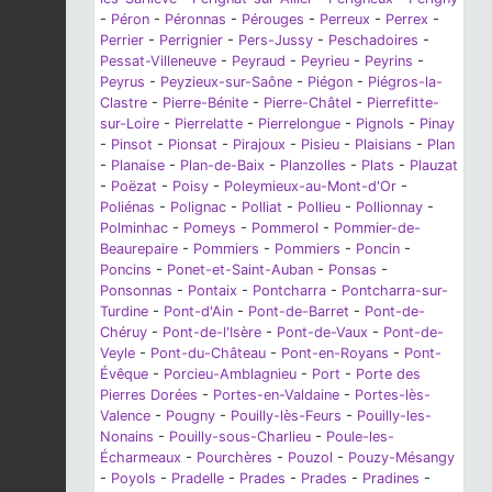
-
Péron
-
Péronnas
-
Pérouges
-
Perreux
-
Perrex
-
Perrier
-
Perrignier
-
Pers-Jussy
-
Peschadoires
-
Pessat-Villeneuve
-
Peyraud
-
Peyrieu
-
Peyrins
-
Peyrus
-
Peyzieux-sur-Saône
-
Piégon
-
Piégros-la-
Clastre
-
Pierre-Bénite
-
Pierre-Châtel
-
Pierrefitte-
sur-Loire
-
Pierrelatte
-
Pierrelongue
-
Pignols
-
Pinay
-
Pinsot
-
Pionsat
-
Pirajoux
-
Pisieu
-
Plaisians
-
Plan
-
Planaise
-
Plan-de-Baix
-
Planzolles
-
Plats
-
Plauzat
-
Poëzat
-
Poisy
-
Poleymieux-au-Mont-d'Or
-
Poliénas
-
Polignac
-
Polliat
-
Pollieu
-
Pollionnay
-
Polminhac
-
Pomeys
-
Pommerol
-
Pommier-de-
Beaurepaire
-
Pommiers
-
Pommiers
-
Poncin
-
Poncins
-
Ponet-et-Saint-Auban
-
Ponsas
-
Ponsonnas
-
Pontaix
-
Pontcharra
-
Pontcharra-sur-
Turdine
-
Pont-d'Ain
-
Pont-de-Barret
-
Pont-de-
Chéruy
-
Pont-de-l'Isère
-
Pont-de-Vaux
-
Pont-de-
Veyle
-
Pont-du-Château
-
Pont-en-Royans
-
Pont-
Évêque
-
Porcieu-Amblagnieu
-
Port
-
Porte des
Pierres Dorées
-
Portes-en-Valdaine
-
Portes-lès-
Valence
-
Pougny
-
Pouilly-lès-Feurs
-
Pouilly-les-
Nonains
-
Pouilly-sous-Charlieu
-
Poule-les-
Écharmeaux
-
Pourchères
-
Pouzol
-
Pouzy-Mésangy
-
Poyols
-
Pradelle
-
Prades
-
Prades
-
Pradines
-