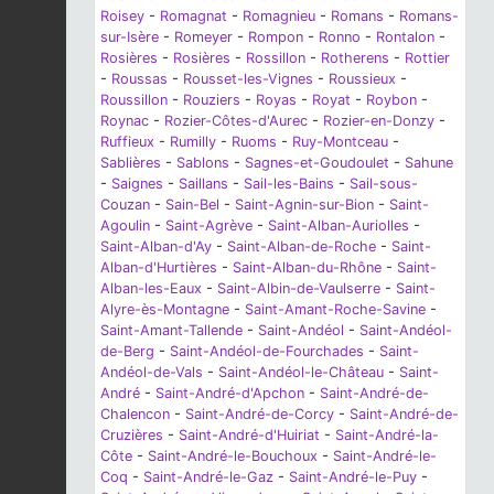
Roisey
-
Romagnat
-
Romagnieu
-
Romans
-
Romans-
sur-Isère
-
Romeyer
-
Rompon
-
Ronno
-
Rontalon
-
Rosières
-
Rosières
-
Rossillon
-
Rotherens
-
Rottier
-
Roussas
-
Rousset-les-Vignes
-
Roussieux
-
Roussillon
-
Rouziers
-
Royas
-
Royat
-
Roybon
-
Roynac
-
Rozier-Côtes-d'Aurec
-
Rozier-en-Donzy
-
Ruffieux
-
Rumilly
-
Ruoms
-
Ruy-Montceau
-
Sablières
-
Sablons
-
Sagnes-et-Goudoulet
-
Sahune
-
Saignes
-
Saillans
-
Sail-les-Bains
-
Sail-sous-
Couzan
-
Sain-Bel
-
Saint-Agnin-sur-Bion
-
Saint-
Agoulin
-
Saint-Agrève
-
Saint-Alban-Auriolles
-
Saint-Alban-d'Ay
-
Saint-Alban-de-Roche
-
Saint-
Alban-d'Hurtières
-
Saint-Alban-du-Rhône
-
Saint-
Alban-les-Eaux
-
Saint-Albin-de-Vaulserre
-
Saint-
Alyre-ès-Montagne
-
Saint-Amant-Roche-Savine
-
Saint-Amant-Tallende
-
Saint-Andéol
-
Saint-Andéol-
de-Berg
-
Saint-Andéol-de-Fourchades
-
Saint-
Andéol-de-Vals
-
Saint-Andéol-le-Château
-
Saint-
André
-
Saint-André-d'Apchon
-
Saint-André-de-
Chalencon
-
Saint-André-de-Corcy
-
Saint-André-de-
Cruzières
-
Saint-André-d'Huiriat
-
Saint-André-la-
Côte
-
Saint-André-le-Bouchoux
-
Saint-André-le-
Coq
-
Saint-André-le-Gaz
-
Saint-André-le-Puy
-