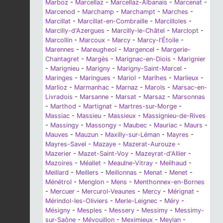
Marboz
-
Marcellaz
-
Marcellaz-Albanais
-
Marcenat
-
Marcenod
-
Marchamp
-
Marchampt
-
Marches
-
Marcillat
-
Marcillat-en-Combraille
-
Marcilloles
-
Marcilly-d'Azergues
-
Marcilly-le-Châtel
-
Marclopt
-
Marcollin
-
Marcoux
-
Marcy
-
Marcy-l'Étoile
-
Marennes
-
Mareugheol
-
Margencel
-
Margerie-
Chantagret
-
Margès
-
Marignac-en-Diois
-
Marignier
-
Marignieu
-
Marigny
-
Marigny-Saint-Marcel
-
Maringes
-
Maringues
-
Mariol
-
Marlhes
-
Marlieux
-
Marlioz
-
Marmanhac
-
Marnaz
-
Marols
-
Marsac-en-
Livradois
-
Marsanne
-
Marsat
-
Marsaz
-
Marsonnas
-
Marthod
-
Martignat
-
Martres-sur-Morge
-
Massiac
-
Massieu
-
Massieux
-
Massignieu-de-Rives
-
Massingy
-
Massongy
-
Maubec
-
Mauriac
-
Maurs
-
Mauves
-
Mauzun
-
Maxilly-sur-Léman
-
Mayres
-
Mayres-Savel
-
Mazaye
-
Mazerat-Aurouze
-
Mazerier
-
Mazet-Saint-Voy
-
Mazeyrat-d'Allier
-
Mazoires
-
Méallet
-
Meaulne-Vitray
-
Meilhaud
-
Meillard
-
Meillers
-
Meillonnas
-
Menat
-
Menet
-
Ménétrol
-
Menglon
-
Mens
-
Menthonnex-en-Bornes
-
Mercuer
-
Mercurol-Veaunes
-
Mercy
-
Mérignat
-
Mérindol-les-Oliviers
-
Merle-Leignec
-
Méry
-
Mésigny
-
Mesples
-
Messery
-
Messimy
-
Messimy-
sur-Saône
-
Mévouillon
-
Meximieux
-
Meylan
-