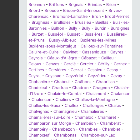
Briennon
-
Briffons
-
Brignais
-
Brindas
-
Brion
-
Briord
-
Brioude
-
Brison-Saint-Innocent
-
Brives-
Charensac
-
Bromont-Lamothe
-
Bron
-
Broût-Vernet
-
Brugheas
-
Brullioles
-
Brussieu
-
Buellas
-
Buis-les-
Baronnies
-
Bulhon
-
Bully
-
Bully
-
Burcin
-
Burdignes
-
Burzet
-
Busséol
-
Busset
-
Bussières
-
Bussières-
et-Pruns
-
Bussy-Albieux
-
Buxières-les-Mines
-
Buxières-sous-Montaigut
-
Cailloux-sur-Fontaines
-
Caluire-et-Cuire
-
Calvinet
-
Cassaniouze
-
Cayres
-
Cayrols
-
Céaux-d'Allègre
-
Cébazat
-
Cellieu
-
Celoux
-
Cenves
-
Cercié
-
Cercier
-
Cérilly
-
Cernex
-
Certines
-
Cervières
-
Cerzat
-
Cessieu
-
Cessy
-
Ceyrat
-
Ceyssac
-
Ceyzériat
-
Ceyzérieu
-
Cezay
-
Chabanière
-
Chabeuil
-
Châbons
-
Chabrillan
-
Chadeleuf
-
Chadrac
-
Chadron
-
Chagnon
-
Chalain-
d'Uzore
-
Chalain-le-Comtal
-
Chalamont
-
Chalancon
-
Chalencon
-
Chaliers
-
Challes-la-Montagne
-
Challes-les-Eaux
-
Challex
-
Challonges
-
Chalus
-
Chalvignac
-
Chamagnieu
-
Chamalières
-
Chamalières-sur-Loire
-
Chamaloc
-
Chamaret
-
Chambaron sur Morge
-
Chambéon
-
Chambérat
-
Chambéry
-
Chambezon
-
Chambles
-
Chamblet
-
Chambœuf
-
Chambonas
-
Chambon-sur-Lac
-