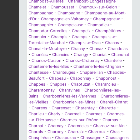
Chambost-Allières
-
Chambost-Longessaigne
-
Chamelet
-
Chamousset
-
Chamoux-sur-Gelon
-
Champagnac
-
Champagne
-
Champagne-au-Mont-
d'Or
-
Champagne-en-Valromey
-
Champagneux
-
Champagnier
-
Champclause
-
Champdieu
-
Champdor-Corcelles
-
Champeix
-
Champétières
-
Champier
-
Champis
-
Champs
-
Champs-sur-
Tarentaine-Marchal
-
Champ-sur-Drac
-
Chanas
-
Chanat-la-Mouteyre
-
Chanay
-
Chanaz
-
Chandolas
-
Chanéac
-
Chaneins
-
Changy
-
Chaniat
-
Chanonat
-
Chanos-Curson
-
Chanoz-Châtenay
-
Chantelle
-
Chantemerle-les-Blés
-
Chantemerle-lès-Grignan
-
Chantesse
-
Chanteuges
-
Chapareillan
-
Chapdes-
Beaufort
-
Chapeau
-
Chaponnay
-
Chaponost
-
Chappes
-
Chappes
-
Chaptuzat
-
Charancieu
-
Charantonnay
-
Charavines
-
Charbonnières-les-
Bains
-
Charbonnières-les-Varennes
-
Charbonnières-
les-Vieilles
-
Charbonnier-les-Mines
-
Chareil-Cintrat
-
Charens
-
Charensat
-
Charentay
-
Charette
-
Charlieu
-
Charly
-
Charmeil
-
Charmes
-
Charmes-
sur-l'Herbasse
-
Charmes-sur-Rhône
-
Charnas
-
Charnat
-
Charnay
-
Charnècles
-
Charnoz-sur-Ain
-
Charols
-
Charpey
-
Charraix
-
Charroux
-
Chas
-
Chaspinhac
-
Chaspuzac
-
Chassagne
-
Chassagnes