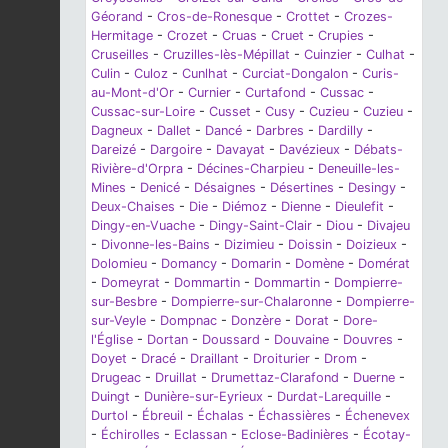
Géorand
-
Cros-de-Ronesque
-
Crottet
-
Crozes-
Hermitage
-
Crozet
-
Cruas
-
Cruet
-
Crupies
-
Cruseilles
-
Cruzilles-lès-Mépillat
-
Cuinzier
-
Culhat
-
Culin
-
Culoz
-
Cunlhat
-
Curciat-Dongalon
-
Curis-
au-Mont-d'Or
-
Curnier
-
Curtafond
-
Cussac
-
Cussac-sur-Loire
-
Cusset
-
Cusy
-
Cuzieu
-
Cuzieu
-
Dagneux
-
Dallet
-
Dancé
-
Darbres
-
Dardilly
-
Dareizé
-
Dargoire
-
Davayat
-
Davézieux
-
Débats-
Rivière-d'Orpra
-
Décines-Charpieu
-
Deneuille-les-
Mines
-
Denicé
-
Désaignes
-
Désertines
-
Desingy
-
Deux-Chaises
-
Die
-
Diémoz
-
Dienne
-
Dieulefit
-
Dingy-en-Vuache
-
Dingy-Saint-Clair
-
Diou
-
Divajeu
-
Divonne-les-Bains
-
Dizimieu
-
Doissin
-
Doizieux
-
Dolomieu
-
Domancy
-
Domarin
-
Domène
-
Domérat
-
Domeyrat
-
Dommartin
-
Dommartin
-
Dompierre-
sur-Besbre
-
Dompierre-sur-Chalaronne
-
Dompierre-
sur-Veyle
-
Dompnac
-
Donzère
-
Dorat
-
Dore-
l'Église
-
Dortan
-
Doussard
-
Douvaine
-
Douvres
-
Doyet
-
Dracé
-
Draillant
-
Droiturier
-
Drom
-
Drugeac
-
Druillat
-
Drumettaz-Clarafond
-
Duerne
-
Duingt
-
Dunière-sur-Eyrieux
-
Durdat-Larequille
-
Durtol
-
Ébreuil
-
Échalas
-
Échassières
-
Échenevex
-
Échirolles
-
Eclassan
-
Eclose-Badinières
-
Écotay-