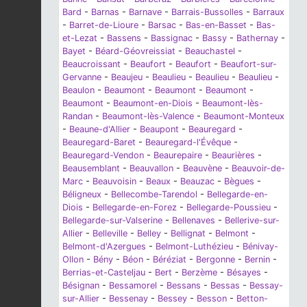
Bard
-
Barnas
-
Barnave
-
Barrais-Bussolles
-
Barraux
-
Barret-de-Lioure
-
Barsac
-
Bas-en-Basset
-
Bas-
et-Lezat
-
Bassens
-
Bassignac
-
Bassy
-
Bathernay
-
Bayet
-
Béard-Géovreissiat
-
Beauchastel
-
Beaucroissant
-
Beaufort
-
Beaufort
-
Beaufort-sur-
Gervanne
-
Beaujeu
-
Beaulieu
-
Beaulieu
-
Beaulieu
-
Beaulon
-
Beaumont
-
Beaumont
-
Beaumont
-
Beaumont
-
Beaumont-en-Diois
-
Beaumont-lès-
Randan
-
Beaumont-lès-Valence
-
Beaumont-Monteux
-
Beaune-d'Allier
-
Beaupont
-
Beauregard
-
Beauregard-Baret
-
Beauregard-l'Évêque
-
Beauregard-Vendon
-
Beaurepaire
-
Beaurières
-
Beausemblant
-
Beauvallon
-
Beauvène
-
Beauvoir-de-
Marc
-
Beauvoisin
-
Beaux
-
Beauzac
-
Bègues
-
Béligneux
-
Bellecombe-Tarendol
-
Bellegarde-en-
Diois
-
Bellegarde-en-Forez
-
Bellegarde-Poussieu
-
Bellegarde-sur-Valserine
-
Bellenaves
-
Bellerive-sur-
Allier
-
Belleville
-
Belley
-
Bellignat
-
Belmont
-
Belmont-d'Azergues
-
Belmont-Luthézieu
-
Bénivay-
Ollon
-
Bény
-
Béon
-
Béréziat
-
Bergonne
-
Bernin
-
Berrias-et-Casteljau
-
Bert
-
Berzème
-
Bésayes
-
Bésignan
-
Bessamorel
-
Bessans
-
Bessas
-
Bessay-
sur-Allier
-
Bessenay
-
Bessey
-
Besson
-
Betton-