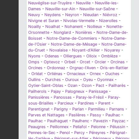
Neuvéglise-sur-Truyère
-
Neuville
-
Neuville-les-
Dames
-
Neuville-sur-Ain
-
Neuville-sur-Saône
-
Neuvy
-
Neydens
-
Neyron
-
Nieudan
-
Niévroz
-
Nivigne et Suran
-
Nivolas-Vermelle
-
Nizerolles
-
Noailly
-
Noalhat
-
Nohanent
-
Nollieux
-
Nonette-
Orsonnette
-
Nonglard
-
Nonières
-
Notre-Dame-de-
Boisset
-
Notre-Dame-de-Commiers
-
Notre-Dame-
de-l'Osier
-
Notre-Dame-de-Mésage
-
Notre-Dame-
du-Cruet
-
Novalaise
-
Noyant-d'Allier
-
Noyarey
-
Nyons
-
Odenas
-
Olliergues
-
Olloix
-
Omblèze
-
Omps
-
Optevoz
-
Orbeil
-
Orcet
-
Orcier
-
Orcinas
-
Orcines
-
Ordonnaz
-
Orgnac-l'Aven
-
Oris-en-Rattier
-
Orléat
-
Orliénas
-
Ornacieux
-
Ornex
-
Ouches
-
Oullins
-
Ourches
-
Ouroux
-
Oyeu
-
Oyonnax
-
Oytier-Saint-Oblas
-
Ozan
-
Ozon
-
Pact
-
Pailharès
-
Pailherols
-
Pajay
-
Palogneux
-
Panissage
-
Panissières
-
Panossas
-
Paray-le-Frésil
-
Paray-
sous-Briailles
-
Parcieux
-
Pardines
-
Parent
-
Parentignat
-
Parigny
-
Parlan
-
Parmilieu
-
Parnans
-
Parves et Nattages
-
Paslières
-
Passy
-
Paulhac
-
Paulhac
-
Paulhaguet
-
Paulhenc
-
Pavezin
-
Payzac
-
Peaugres
-
Peillonnex
-
Pellafol
-
Pelonne
-
Pélussin
-
Pennes-le-Sec
-
Penol
-
Percy
-
Péreyres
-
Pérignat-
lès-Sarliève
-
Pérignat-sur-Allier
-
Périgneux
-
Périgny