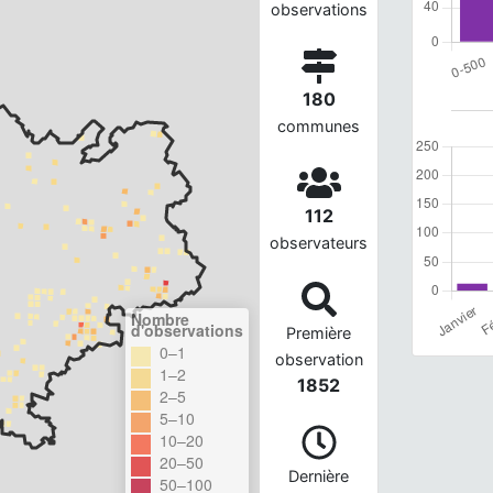
observations
180
communes
112
observateurs
Nombre
d'observations
Première
0–1
observation
1–2
1852
2–5
5–10
10–20
20–50
Dernière
50–100