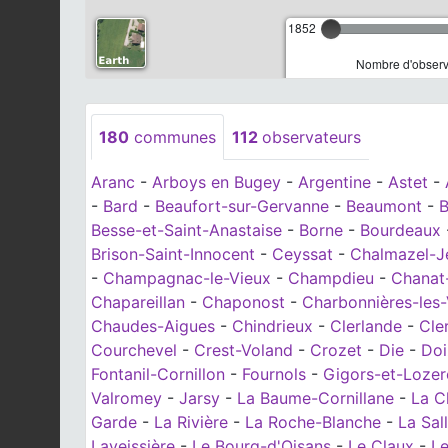
1852
Nombre d'observa
180
communes
112
observateurs
Aranc
-
Arboys en Bugey
-
Argentine
-
Astet
-
-
Bard
-
Beaufort-sur-Gervanne
-
Beaumont
-
B
Besse-et-Saint-Anastaise
-
Borne
-
Bourdeaux
Brison-Saint-Innocent
-
Ceyssat
-
Chalmazel-J
-
Champagnac-le-Vieux
-
Champdieu
-
Chanat
Chapareillan
-
Chaponost
-
Charbonnières-les-V
Chaudes-Aigues
-
Chindrieux
-
Clerlande
-
Cle
Courchevel
-
Crest-Voland
-
Crozet
-
Die
-
Doi
Fontanil-Cornillon
-
Fournols
-
Gigors-et-Loze
Valromey
-
Jarsy
-
La Baume-Cornillane
-
La C
Garde
-
La Rivière
-
La Roche-Blanche
-
La Sa
Laveissière
-
Le Bourg-d'Oisans
-
Le Claux
-
L