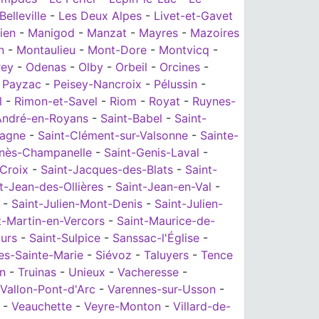
Belleville
-
Les Deux Alpes
-
Livet-et-Gavet
ien
-
Manigod
-
Manzat
-
Mayres
-
Mazoires
n
-
Montaulieu
-
Mont-Dore
-
Montvicq
-
rey
-
Odenas
-
Olby
-
Orbeil
-
Orcines
-
-
Payzac
-
Peisey-Nancroix
-
Pélussin
-
l
-
Rimon-et-Savel
-
Riom
-
Royat
-
Ruynes-
André-en-Royans
-
Saint-Babel
-
Saint-
tagne
-
Saint-Clément-sur-Valsonne
-
Sainte-
enès-Champanelle
-
Saint-Genis-Laval
-
-Croix
-
Saint-Jacques-des-Blats
-
Saint-
t-Jean-des-Ollières
-
Saint-Jean-en-Val
-
-
Saint-Julien-Mont-Denis
-
Saint-Julien-
t-Martin-en-Vercors
-
Saint-Maurice-de-
urs
-
Saint-Sulpice
-
Sanssac-l'Église
-
es-Sainte-Marie
-
Siévoz
-
Taluyers
-
Tence
in
-
Truinas
-
Unieux
-
Vacheresse
-
Vallon-Pont-d'Arc
-
Varennes-sur-Usson
-
-
Veauchette
-
Veyre-Monton
-
Villard-de-