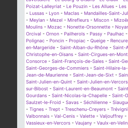
Poizat-Lalleyriat
-
Le Pouzin
-
Les Allues
-
Les 
-
Lussas
-
Lyon
-
Maclas
-
Mandailles-Saint-Jul
-
Meylan
-
Mezel
-
Mirefleurs
-
Miscon
-
Mizoë
Moulins
-
Mozac
-
Nonette-Orsonnette
-
Noya
Orcival
-
Ornon
-
Pailherols
-
Passy
-
Paulhac
Polignac
-
Poncin
-
Propiac
-
Queige
-
Rencure
en-Margeride
-
Saint-Alban-du-Rhône
-
Saint-
Christophe-en-Oisans
-
Saint-Cirgues-en-Mon
Consorce
-
Saint-François-de-Sales
-
Saint-G
Saint-Georges-de-Commiers
-
Saint-Hilaire-la
Jean-de-Maurienne
-
Saint-Jean-de-Sixt
-
Sain
Saint-Julien-en-Quint
-
Saint-Julien-en-Vercors
sur-Bibost
-
Saint-Laurent-en-Beaumont
-
Sain
Gourdans
-
Saint-Nicolas-la-Chapelle
-
Saint-O
Saulzet-le-Froid
-
Savas
-
Séchilienne
-
Siaugu
-
Tignes
-
Trept
-
Treschenu-Creyers
-
Trévign
Valbonnais
-
Val-Cenis
-
Valette
-
Valjouffrey
-
Vassieux-en-Vercors
-
Vaujany
-
Vaulx-en-Velin