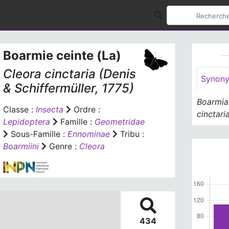
Boarmie ceinte (La)
Cleora cinctaria
(Denis
Synon
& Schiffermüller, 1775)
Boarmia 
Classe :
Insecta
Ordre :
cinctari
Lepidoptera
Famille :
Geometridae
Sous-Famille :
Ennominae
Tribu :
Boarmiini
Genre :
Cleora
434