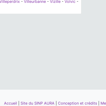
Villeperdrix
-
Villeurbanne
-
Vizille
-
Volvic
-
Accueil
|
Site du SINP AURA
|
Conception et crédits
|
Me