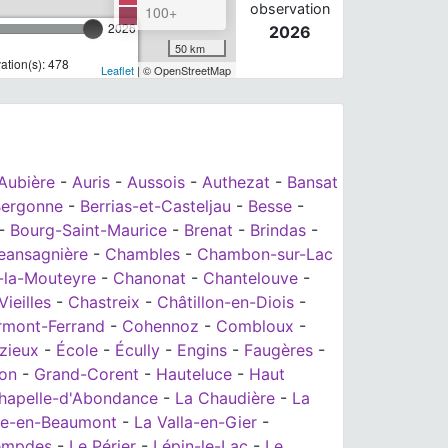
observation
100+
2026
2026
50 km
tion(s): 478
Leaflet
| © OpenStreetMap
Aubière
-
Auris
-
Aussois
-
Authezat
-
Bansat
ergonne
-
Berrias-et-Casteljau
-
Besse
-
-
Bourg-Saint-Maurice
-
Brenat
-
Brindas
-
eansagnière
-
Chambles
-
Chambon-sur-Lac
-la-Mouteyre
-
Chanonat
-
Chantelouve
-
ieilles
-
Chastreix
-
Châtillon-en-Diois
-
rmont-Ferrand
-
Cohennoz
-
Combloux
-
zieux
-
École
-
Écully
-
Engins
-
Faugères
-
ron
-
Grand-Corent
-
Hauteluce
-
Haut
hapelle-d'Abondance
-
La Chaudière
-
La
lle-en-Beaumont
-
La Valla-en-Gier
-
empdes
-
Le Périer
-
Lépin-le-Lac
-
Le