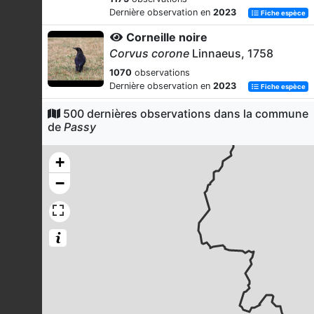
Dernière observation en
2023
Fiche espèce
Corneille noire
Corvus corone
Linnaeus, 1758
1070
observations
Dernière observation en
2023
Fiche espèce
Mésange charbonnière
500 dernières observations dans la commune
de
Passy
Parus major
Linnaeus, 1758
1065
observations
+
Dernière observation en
2023
Fiche espèce
−
Chardonneret élégant
Carduelis carduelis
(Linnaeus, 1758)
933
observations
Dernière observation en
2026
Fiche espèce
Fauvette à tête noire
Sylvia atricapilla
(Linnaeus, 1758)
870
observations
Dernière observation en
2023
Fiche espèce