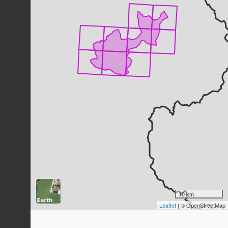
Buse variable
Buteo buteo
(Linnaeus, 1758)
831
observations
Dernière observation en
2023
Fiche espèce
Alouette des champs
Alauda arvensis
Linnaeus, 1758
823
observations
Dernière observation en
2023
Fiche espèce
Mésange noire
Periparus ater
(Linnaeus, 1758)
818
observations
Dernière observation en
2023
Fiche espèce
Mésange bleue
Cyanistes caeruleus
(Linnaeus,
1758)
10 km
Leaflet
| © OpenStreetMap
814
observations
Dernière observation en
2023
Fiche espèce