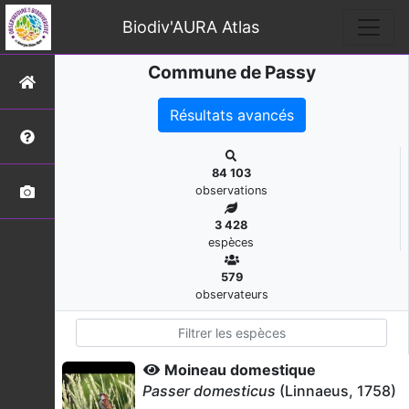
Biodiv'AURA Atlas
Commune de Passy
Résultats avancés
84 103
observations
3 428
espèces
579
observateurs
Moineau domestique
Passer domesticus
(Linnaeus, 1758)